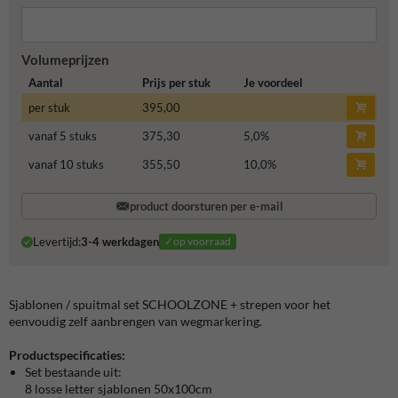
Volumeprijzen
Aantal
Prijs per stuk
Je voordeel
per stuk
395,00
vanaf 5 stuks
375,30
5,0
%
vanaf 10 stuks
355,50
10,0
%
product doorsturen per e-mail
Levertijd:
3-4 werkdagen
✓op voorraad
Sjablonen / spuitmal set SCHOOLZONE + strepen voor het
eenvoudig zelf aanbrengen van wegmarkering.
Productspecificaties:
Set bestaande uit:
8 losse letter sjablonen 50x100cm