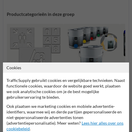
Productcategorieën in deze groep
Cookies
TrafficSupply gebruikt cookies en vergelijkbare technieken. Naast
functionele cookies, waardoor de website goed werkt, plaatsen
Sjablonen wegmarkering
Wegenverf
Krijtsp
we ook analytische cookies om je de best mogelijke
gebruikerservaring te bieden.
Ook plaatsen we marketing cookies en mobiele advertentie-
Wegmarkering doe-het-zelf
identifiers, waarmee wij en derde partijen gepersonaliseerde en
niet-gepersonaliseerde advertenties tonen
(advertentiepersonalisatie). Meer weten?
Lees hier alles over ons
cookiebeleid
.