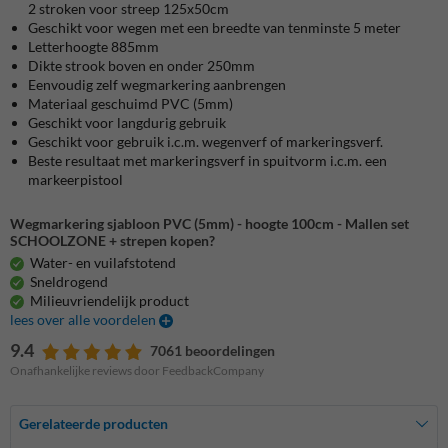
2 stroken voor streep 125x50cm
Geschikt voor wegen met een breedte van tenminste 5 meter
Letterhoogte 885mm
Dikte strook boven en onder 250mm
Eenvoudig zelf wegmarkering aanbrengen
Materiaal geschuimd PVC (5mm)
Geschikt voor langdurig gebruik
Geschikt voor gebruik i.c.m. wegenverf of markeringsverf.
Beste resultaat met markeringsverf in spuitvorm i.c.m. een
markeerpistool
Wegmarkering sjabloon PVC (5mm) - hoogte 100cm - Mallen set
SCHOOLZONE + strepen kopen?
Water- en vuilafstotend
Sneldrogend
Milieuvriendelijk product
lees over alle voordelen
9.4
7061 beoordelingen
Onafhankelijke reviews door FeedbackCompany
Gerelateerde producten