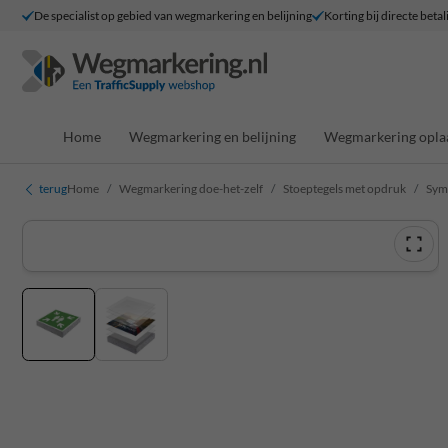
De specialist op gebied van wegmarkering en belijning
Korting bij directe betal
Home
Wegmarkering en belijning
Wegmarkering opla
terug
Home
Wegmarkering doe-het-zelf
Stoeptegels met opdruk
Sym