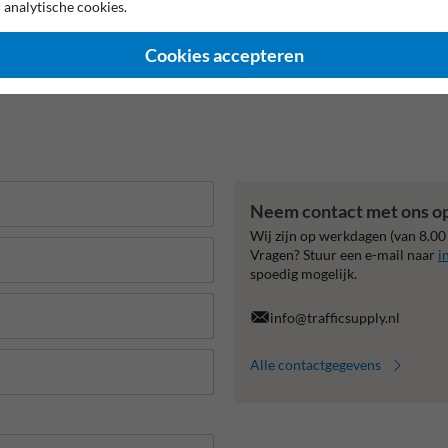
 analytische cookies.
Cookies accepteren
Neem contact met ons o
Wij zijn op werkdagen (van 8.00
Vragen? Stuur een e-mail naar
i
spoedig mogelijk.
info@trafficsupply.nl
Alle contactgegevens