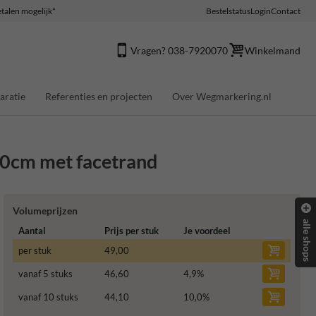
talen mogelijk*
Bestelstatus
Login
Contact
Vragen? 038-7920070
Winkelmand
aratie
Referenties en projecten
Over Wegmarkering.nl
30cm met facetrand
Volumeprijzen
alle shops
Aantal
Prijs per stuk
Je voordeel
per stuk
49,00
vanaf 5 stuks
46,60
4,9
%
vanaf 10 stuks
44,10
10,0
%