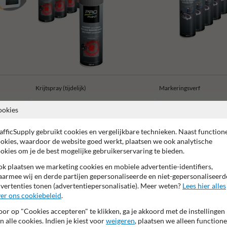
Krijtspray (tijdelijk)
Markeringsverf
ookies
afficSupply gebruikt cookies en vergelijkbare technieken. Naast function
okies, waardoor de website goed werkt, plaatsen we ook analytische
okies om je de best mogelijke gebruikerservaring te bieden.
ar fabrieksgarantie
Oppervlakte slijt- en krasvast
Keramisch
k plaatsen we marketing cookies en mobiele advertentie-identifiers,
armee wij en derde partijen gepersonaliseerde en niet-gepersonaliseerd
vertenties tonen (advertentiepersonalisatie). Meer weten?
Lees hier alles
er ons cookiebeleid
.
or op "Cookies accepteren" te klikken, ga je akkoord met de instellingen
n alle cookies. Indien je kiest voor
weigeren
, plaatsen we alleen functione