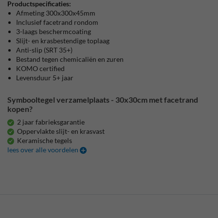
Productspecificaties:
Afmeting 300x300x45mm
Inclusief facetrand rondom
3-laags beschermcoating
Slijt- en krasbestendige toplaag
Anti-slip (SRT 35+)
Bestand tegen chemicaliën en zuren
KOMO certified
Levensduur 5+ jaar
Symbooltegel verzamelplaats - 30x30cm met facetrand
kopen?
2 jaar fabrieksgarantie
Oppervlakte slijt- en krasvast
Keramische tegels
lees over alle voordelen