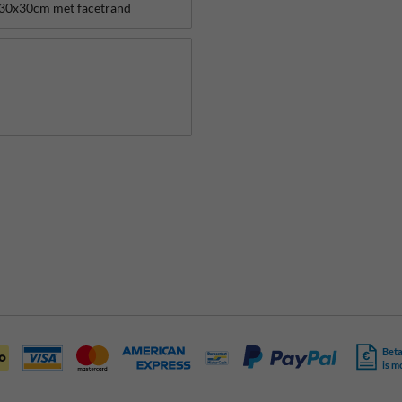
Beta
is m