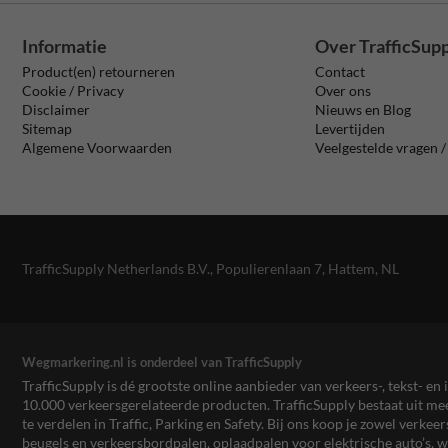
Informatie
Over TrafficSup
Product(en) retourneren
Contact
Cookie / Privacy
Over ons
Disclaimer
Nieuws en Blog
Sitemap
Levertijden
Algemene Voorwaarden
Veelgestelde vragen 
TrafficSupply Netherlands B.V.,
Populierenlaan 7
,
Hattem, NL
Wegmarkering.nl is onderdeel van TrafficSupply
TrafficSupply is dé grootste online aanbieder van verkeers-, tekst- 
10.000 verkeersgerelateerde producten. TrafficSupply bestaat uit 
te verdelen in Traffic, Parking en Safety. Bij ons koop je zowel verk
beugels en verkeersbordpalen, oplaadpalen voor elektrische auto’s