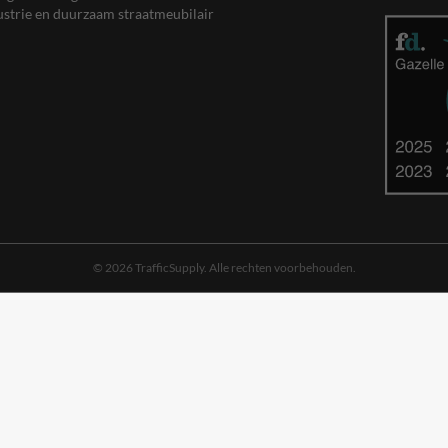
ustrie en duurzaam straatmeubilair
© 2026 TrafficSupply. Alle rechten voorbehouden.