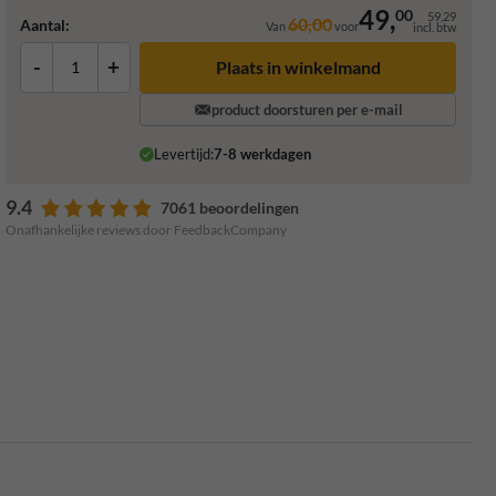
49,
00
59,29
60,00
Aantal:
Van
voor
incl. btw
-
+
Plaats in winkelmand
product doorsturen per e-mail
Levertijd:
7-8 werkdagen
9.4
7061 beoordelingen
Onafhankelijke reviews door FeedbackCompany