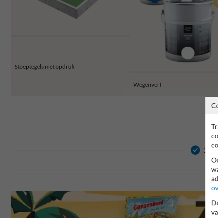
Stoeptegels met opdruk
Wegenverf
C
Tr
co
co
2 ja
Oo
wa
ad
ov
Do
va