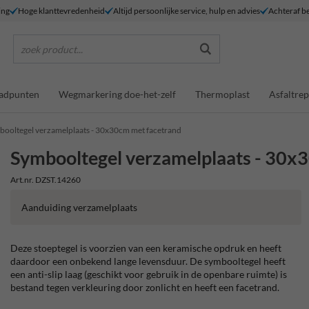
ing
Hoge klanttevredenheid
Altijd persoonlijke service, hulp en advies
Achteraf be
zoek product...
adpunten
Wegmarkering doe-het-zelf
Thermoplast
Asfaltrep
booltegel verzamelplaats - 30x30cm met facetrand
Symbooltegel verzamelplaats - 30x
Art.nr. DZST.14260
Aanduiding verzamelplaats
Deze stoeptegel is voorzien van een keramische opdruk en heeft
daardoor een onbekend lange levensduur. De symbooltegel heeft
een anti-slip laag (geschikt voor gebruik in de openbare ruimte) is
bestand tegen verkleuring door zonlicht en heeft een facetrand.