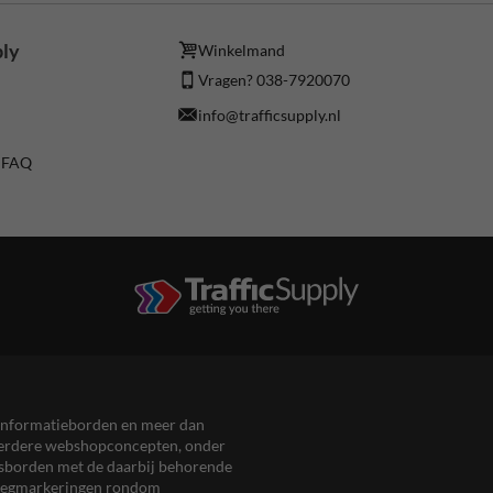
ply
Winkelmand
Vragen? 038-7920070
info@trafficsupply.nl
/ FAQ
en informatieborden en meer dan
meerdere webshopconcepten, onder
eersborden met de daarbij behorende
, wegmarkeringen rondom