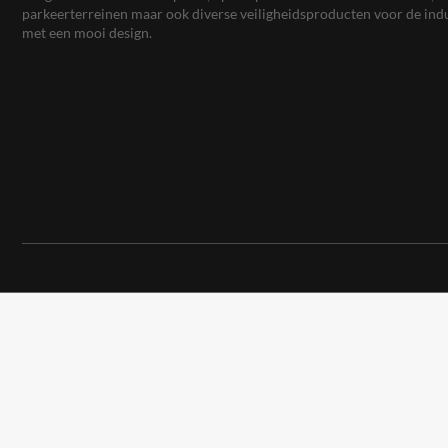
parkeerterreinen maar ook diverse veiligheidsproducten voor de ind
met een mooi design.