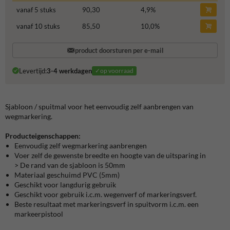
vanaf 5 stuks
90,30
4,9
%
vanaf 10 stuks
85,50
10,0
%
product doorsturen per e-mail
Levertijd:
3-4 werkdagen
✓op voorraad
Sjabloon / spuitmal voor het eenvoudig zelf aanbrengen van
wegmarkering.
Producteigenschappen:
Eenvoudig zelf wegmarkering aanbrengen
Voer zelf de gewenste breedte en hoogte van de uitsparing in
> De rand van de sjabloon is 50mm
Materiaal geschuimd PVC (5mm)
Geschikt voor langdurig gebruik
Geschikt voor gebruik i.c.m. wegenverf of markeringsverf.
Beste resultaat met markeringsverf in spuitvorm i.c.m. een
markeerpistool