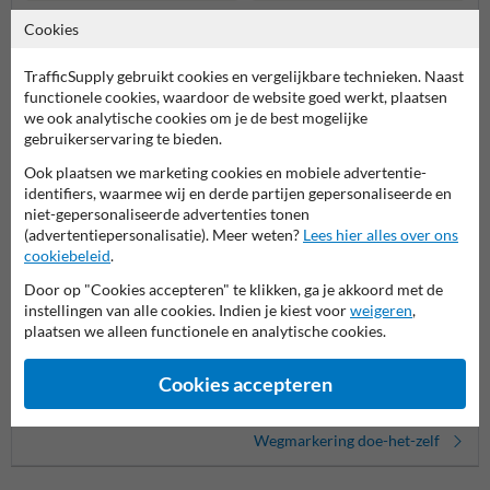
markeringsverf wit/geel
Meer gerelateerde producten
Cookies
TrafficSupply gebruikt cookies en vergelijkbare technieken. Naast
functionele cookies, waardoor de website goed werkt, plaatsen
Productcategorieën in deze groep
we ook analytische cookies om je de best mogelijke
gebruikerservaring te bieden.
Ook plaatsen we marketing cookies en mobiele advertentie-
identifiers, waarmee wij en derde partijen gepersonaliseerde en
niet-gepersonaliseerde advertenties tonen
(advertentiepersonalisatie). Meer weten?
Lees hier alles over ons
cookiebeleid
.
Door op "Cookies accepteren" te klikken, ga je akkoord met de
instellingen van alle cookies. Indien je kiest voor
weigeren
,
plaatsen we alleen functionele en analytische cookies.
Sjablonen wegmarkering
Wegenverf
Krijtsp
Cookies accepteren
Wegmarkering doe-het-zelf