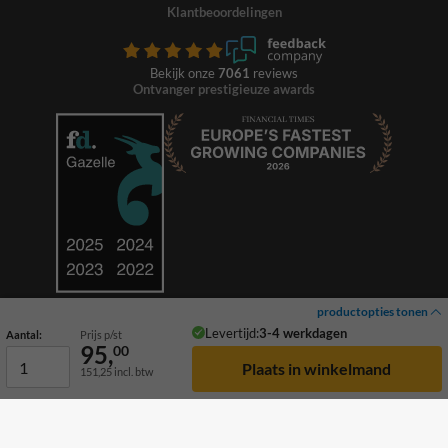
Klantbeoordelingen
Bekijk onze
7061
reviews
Ontvanger prestigieuze awards
productopties tonen
Levertijd:
3-4 werkdagen
Aantal:
Prijs p/st
95,
00
151,25
incl. btw
© 2026 TrafficSupply. Alle rechten voorbehouden.