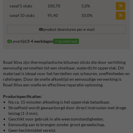
vanaf 5 stuks
100,70
5,0
%
vanaf 10 stuks
95,40
10,0
%
product doorsturen per e-mail
Levertijd:
3-4 werkdagen
✓op voorraad
Road Stixx zijn thermoplastische bitumen sticks die door verhitting
eenvoudig versmelten tot een vloeibaar, waterdicht oppervlak. Dit
materiaal is ideaal voor het herstellen van scheuren, oneffenheden en
rafelingen. Door de snelle afkoeltijd en eenvoudige verwerking is
Road Stixx een snelle en effectieve reparatie-oplossing.
Productspecificaties:
Na ca. 15 minuten afkoeling is het oppervlak belastbaar.
Stroefheid wordt gewaarborgd door direct instrooien met droge
leislag (1-3 mm).
Geschikt voor gebruik in alle weersomstandigheden.
Eenvoudig aan te brengen zonder groot gereedschap.
Geen hechtmiddel vereist.