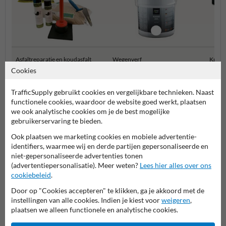
Asfaltreparatie en koudasfalt
Wegenverf
Krijtsp
Cookies
Wegmarkering doe-het-zelf
TrafficSupply gebruikt cookies en vergelijkbare technieken. Naast
functionele cookies, waardoor de website goed werkt, plaatsen
we ook analytische cookies om je de best mogelijke
gebruikerservaring te bieden.
Ook plaatsen we marketing cookies en mobiele advertentie-
identifiers, waarmee wij en derde partijen gepersonaliseerde en
niet-gepersonaliseerde advertenties tonen
(advertentiepersonalisatie). Meer weten?
Lees hier alles over ons
cookiebeleid
.
Door op "Cookies accepteren" te klikken, ga je akkoord met de
Stel je vraag aan Wegmarkering.nl
instellingen van alle cookies. Indien je kiest voor
weigeren
,
plaatsen we alleen functionele en analytische cookies.
Naam*