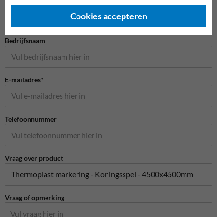
Naam*
Cookies accepteren
Bedrijfsnaam
E-mailadres*
Telefoonnummer
Vraag over product
Vraag of opmerking