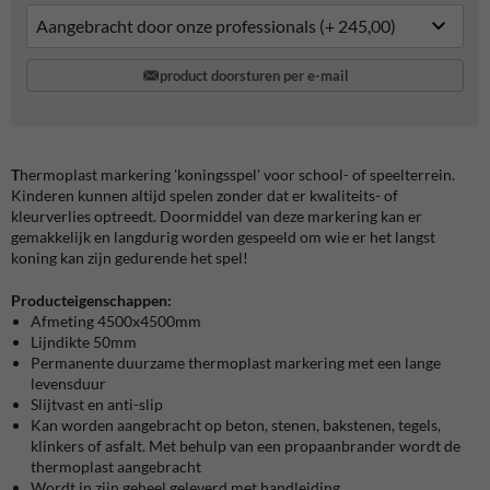
product doorsturen per e-mail
T
hermoplast markering 'koningsspel' voor school- of speelterrein.
Kinderen kunnen altijd spelen zonder dat er kwaliteits- of
kleurverlies optreedt. Doormiddel van deze markering kan er
gemakkelijk en langdurig worden gespeeld om wie er het langst
koning kan zijn gedurende het spel!
Producteigenschappen:
Afmeting 4500x4500mm
Lijndikte 50mm
Permanente duurzame thermoplast markering met een lange
levensduur
Slijtvast en anti-slip
Kan worden aangebracht op beton, stenen, bakstenen, tegels,
klinkers of asfalt. Met behulp van een propaanbrander wordt de
thermoplast aangebracht
Wordt in zijn geheel geleverd met handleiding