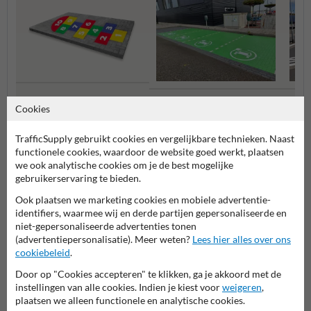
Parkeervakken elektrische
Speel- en schoolterreinen
Parke
Cookies
voertuigen
TrafficSupply gebruikt cookies en vergelijkbare technieken. Naast
Wegmarkering en belijning
functionele cookies, waardoor de website goed werkt, plaatsen
we ook analytische cookies om je de best mogelijke
gebruikerservaring te bieden.
Ook plaatsen we marketing cookies en mobiele advertentie-
identifiers, waarmee wij en derde partijen gepersonaliseerde en
niet-gepersonaliseerde advertenties tonen
(advertentiepersonalisatie). Meer weten?
Lees hier alles over ons
cookiebeleid
.
Door op "Cookies accepteren" te klikken, ga je akkoord met de
instellingen van alle cookies. Indien je kiest voor
weigeren
,
Stel je vraag aan Wegmarkering.nl
plaatsen we alleen functionele en analytische cookies.