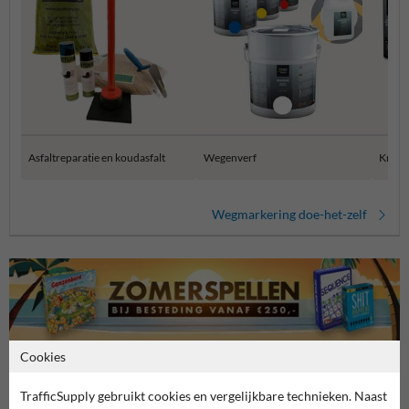
Asfaltreparatie en koudasfalt
Wegenverf
Krijtsp
Wegmarkering doe-het-zelf
Cookies
TrafficSupply gebruikt cookies en vergelijkbare technieken. Naast
Stel je vraag aan Wegmarkering.nl