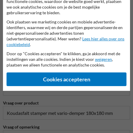
functionele cookies, waardoor de website goed werkt, plaatsen
Naam*
we ook analytische cookies om je de best mogelijke
gebruikerservaring te bieden.
Ook plaatsen we marketing cookies en mobiele advertentie-
identifiers, waarmee wij en derde partijen gepersonaliseerde en
Bedrijfsnaam
niet-gepersonaliseerde advertenties tonen
(advertentiepersonalisatie). Meer weten?
Lees hier alles over ons
cookiebeleid
.
Door op "Cookies accepteren" te klikken, ga je akkoord met de
E-mailadres*
instellingen van alle cookies. Indien je kiest voor
weigeren
,
plaatsen we alleen functionele en analytische cookies.
Cookies accepteren
Telefoonnummer
Vraag over product
Vraag of opmerking