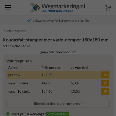
Topkwaliteit wegmarkering voor elk terrein
Asfaltreparatie
Koudasfalt stamper met vario-demper 180x180 mm
Art.nr. DZKA.16492
geen foto van product
Volumeprijzen
Aantal
Prijs per stuk
Je voordeel
per stuk
149,50
vanaf 5 stuks
142,00
5,0
%
vanaf 10 stuks
134,60
10,0
%
product doorsturen per e-mail
Levertijd:
3-4 werkdagen
✓op voorraad