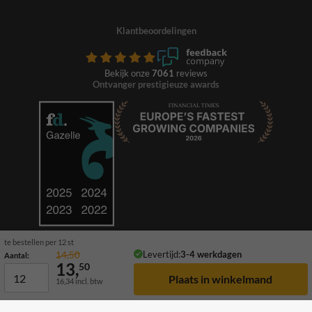
Klantbeoordelingen
Bekijk onze
7061
reviews
Ontvanger prestigieuze awards
te bestellen per 12 st
Levertijd:
3-4 werkdagen
14,50
Aantal:
13,
50
16,34
incl. btw
© 2026 TrafficSupply. Alle rechten voorbehouden.