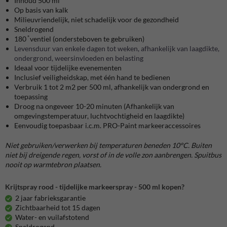
Inhoud 500 ml
Op basis van kalk
Milieuvriendelijk, niet schadelijk voor de gezondheid
Sneldrogend
180 ̊ ventiel (ondersteboven te gebruiken)
Levensduur van enkele dagen tot weken, afhankelijk van laagdikte,
ondergrond, weersinvloeden en belasting
Ideaal voor tijdelijke evenementen
Inclusief veiligheidskap, met één hand te bedienen
Verbruik 1 tot 2 m2 per 500 ml, afhankelijk van ondergrond en
toepassing
Droog na ongeveer 10-20 minuten (Afhankelijk van
omgevingstemperatuur, luchtvochtigheid en laagdikte)
Eenvoudig toepasbaar i.c.m. PRO-Paint markeeraccessoires
Niet gebruiken/verwerken bij temperaturen beneden 10°C. Buiten
niet bij dreigende regen, vorst of in de volle zon aanbrengen. Spuitbus
nooit op warmtebron plaatsen.
Krijtspray rood - tijdelijke markeerspray - 500 ml kopen?
2 jaar fabrieksgarantie
Zichtbaarheid tot 15 dagen
Water- en vuilafstotend
Sneldrogend