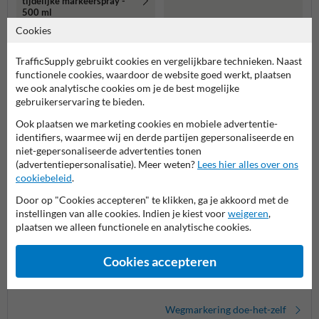
tijdelijke markeerspray -
500 ml
Cookies
Meer gerelateerde producten
TrafficSupply gebruikt cookies en vergelijkbare technieken. Naast
functionele cookies, waardoor de website goed werkt, plaatsen
Productcategorieën in deze groep
we ook analytische cookies om je de best mogelijke
gebruikerservaring te bieden.
Ook plaatsen we marketing cookies en mobiele advertentie-
identifiers, waarmee wij en derde partijen gepersonaliseerde en
niet-gepersonaliseerde advertenties tonen
(advertentiepersonalisatie). Meer weten?
Lees hier alles over ons
cookiebeleid
.
Door op "Cookies accepteren" te klikken, ga je akkoord met de
instellingen van alle cookies. Indien je kiest voor
weigeren
,
plaatsen we alleen functionele en analytische cookies.
Cookies accepteren
Krijtspray (tijdelijk)
Wegenverf
Marke
Wegmarkering doe-het-zelf