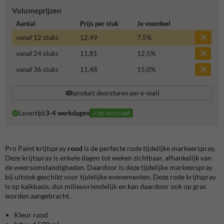
Volumeprijzen
Aantal
Prijs per stuk
Je voordeel
vanaf 12 stuks
12,49
7,5
%
vanaf 24 stuks
11,81
12,5
%
vanaf 36 stuks
11,48
15,0
%
product doorsturen per e-mail
Levertijd:
3-4 werkdagen
✓op voorraad
Pro Paint krijtspray
rood
is de perfecte rode tijdelijke markeerspray.
Deze krijtspray is enkele dagen tot weken zichtbaar, afhankelijk van
de weersomstandigheden. Daardoor is deze tijdelijke markeerspray
bij uitstek geschikt voor tijdelijke evenementen. Deze rode krijtspray
is op kalkbasis, dus milieuvriendelijk en kan daardoor ook op gras
worden aangebracht.
Kleur rood