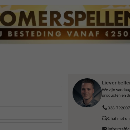
Liever bell
We zijn vandaag
producten en di
038-792007
Chat met on
info@traffic