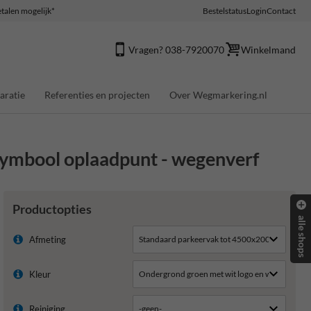
talen mogelijk*
Bestelstatus
Login
Contact
Vragen? 038-7920070
Winkelmand
aratie
Referenties en projecten
Over Wegmarkering.nl
ymbool oplaadpunt - wegenverf
Productopties
alle shops
Afmeting
Kleur
Reiniging