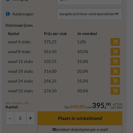
Aanbrengen
Volumeprijzen
Aantal
Prijs per stuk
Je voordeel
vanaf 4 stuks
375,25
5,0
%
vanaf 8 stuks
355,50
10,0
%
vanaf 12 stuks
335,75
15,0
%
vanaf 18 stuks
316,00
20,0
%
vanaf 24 stuks
296,25
25,0
%
vanaf 32 stuks
276,50
30,0
%
min. afname: 2st
395,
00
477,95
595,00
Aantal:
Van
voor
incl. btw
-
+
Plaats in winkelmand
product doorsturen per e-mail