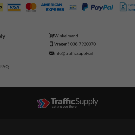
Beta
is m
ply
Winkelmand
Vragen? 038-7920070
info@trafficsupply.nl
/ FAQ