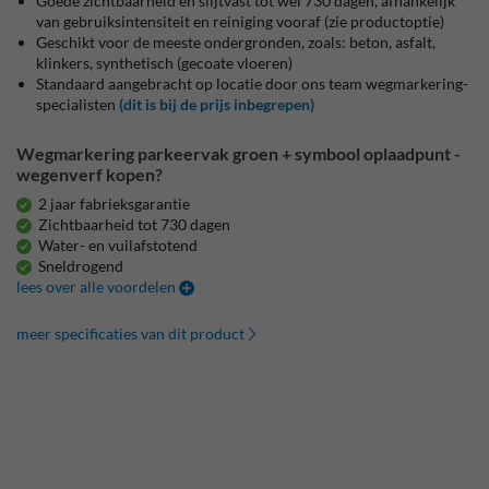
Goede zichtbaarheid en slijtvast tot wel 730 dagen, afhankelijk
van gebruiksintensiteit en reiniging vooraf (zie productoptie)
Geschikt voor de meeste ondergronden, zoals: beton, asfalt,
klinkers, synthetisch (gecoate vloeren)
Standaard aangebracht op locatie door ons team wegmarkering-
specialisten
(dit is bij de prijs inbegrepen)
Wegmarkering parkeervak groen + symbool oplaadpunt -
wegenverf kopen?
2 jaar fabrieksgarantie
Zichtbaarheid tot 730 dagen
Water- en vuilafstotend
Sneldrogend
lees over alle voordelen
meer specificaties van dit product