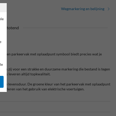
Wegmarkering en belijning
ele
ilafstotend
e
n groen parkeervak met oplaadpunt symbool biedt precies wat je
le
rgen zij voor een strakke en duurzame markering die bestand is tegen
als leveren altijd topkwaliteit.
 lange levensduur. De groene kleur van het parkeervak met oplaadpunt
evorderen van het gebruik van elektrische voertuigen.