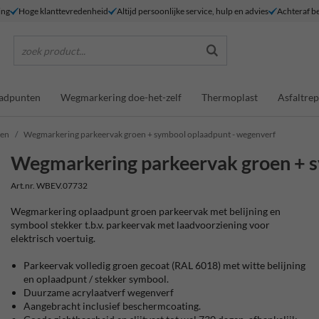
ing
Hoge klanttevredenheid
Altijd persoonlijke service, hulp en advies
Achteraf be
zoek product...
adpunten
Wegmarkering doe-het-zelf
Thermoplast
Asfaltrep
gen
Wegmarkering parkeervak groen + symbool oplaadpunt - wegenverf
Wegmarkering parkeervak groen + s
Art.nr. WBEV.07732
Wegmarkering oplaadpunt groen parkeervak met belijning en
symbool stekker t.b.v. parkeervak met laadvoorziening voor
elektrisch voertuig.
Parkeervak volledig groen gecoat (RAL 6018) met witte belijning
en oplaadpunt / stekker symbool.
Duurzame acrylaatverf wegenverf
Aangebracht inclusief beschermcoating.