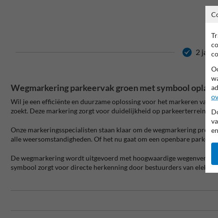
C
Tr
co
2 jaar
co
Oo
wa
Wegmarkering parkeervak groen met symbool oplaadpu
ad
ov
Wil je een efficiënte en duurzame oplossing voor het markeren van 
zoekt. Deze markering zorgt voor duidelijkheid op parkeerterreinen,
Do
va
Onze markeringsspecialisten staan klaar om de wegmarkering professi
en
alle weersomstandigheden. Of het nu gaat om een openbare parkeerplaat
De wegmarkering wordt uitgevoerd met hoogwaardige wegenverf. Deze v
symbool zorgt voor directe herkenning door bestuurders van elektrisc