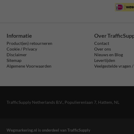
Informatie
Over TrafficSup
Product(en) retourneren
Contact
Cookie / Privacy
Over ons
Disclaimer
Nieuws en Blog
Sitemap
Levertijden
Algemene Voorwaarden
Veelgestelde vragen 
TrafficSupply Netherlands B.V.,
Populierenlaan 7
,
Hattem, NL
Wegmarkering.nl is onderdeel van TrafficSupply