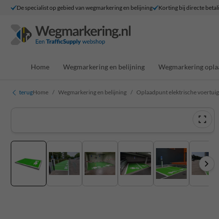
De specialist op gebied van wegmarkering en belijning
Korting bij directe betal
Home
Wegmarkering en belijning
Wegmarkering opla
terug
Home
Wegmarkering en belijning
Oplaadpunt elektrische voertui