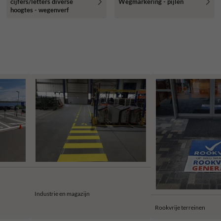
cijfers/letters diverse
Wegmarkering - pijlen
hoogtes - wegenverf
Industrie en magazijn
Rookvrije terreinen