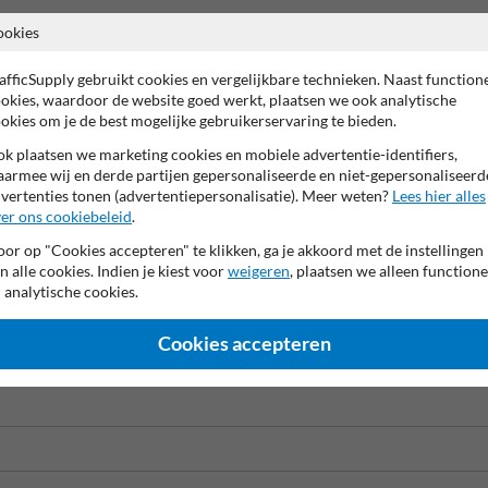
ookies
afficSupply gebruikt cookies en vergelijkbare technieken. Naast function
okies, waardoor de website goed werkt, plaatsen we ook analytische
 fabrieksgarantie
Zichtbaarheid tot 730 dagen
Water- en vu
okies om je de best mogelijke gebruikerservaring te bieden.
k plaatsen we marketing cookies en mobiele advertentie-identifiers,
armee wij en derde partijen gepersonaliseerde en niet-gepersonaliseerd
nt inclusief aanbrengen op locatie
vertenties tonen (advertentiepersonalisatie). Meer weten?
Lees hier alles
er ons cookiebeleid
.
parkeerplaatsen voor elektrische voertuigen? Onze wegmarkering voor ee
 zodat elektrische voertuigen eenvoudig hun oplaadpunt kunnen vinden.
or op "Cookies accepteren" te klikken, ga je akkoord met de instellingen
n alle cookies. Indien je kiest voor
weigeren
, plaatsen we alleen functione
oneel op locatie aan te brengen. Met jarenlange ervaring en expertise zo
 analytische cookies.
s, een bedrijfsterrein of een particuliere parkeerplaats, onze profession
Cookies accepteren
erf is duurzaam, slijtvast en milieuvriendelijk, wat bijdraagt aan een
he voertuigen, wat bijdraagt aan een efficiënte parkeerindeling en het b