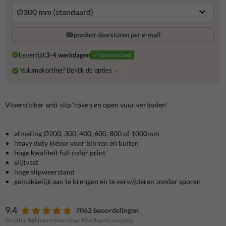
product doorsturen per e-mail
Levertijd:
3-4 werkdagen
✓op voorraad
Volumekorting? Bekijk de opties
Vloersticker anti-slip 'roken en open vuur verboden'
afmeting Ø200, 300, 400, 600, 800 of 1000mm
heavy duty klever voor binnen en buiten
hoge kwaliteit full color print
slijtvast
hoge slipweerstand
gemakkelijk aan te brengen en te verwijderen zonder sporen
9.4
7062 beoordelingen
Onafhankelijke reviews door FeedbackCompany