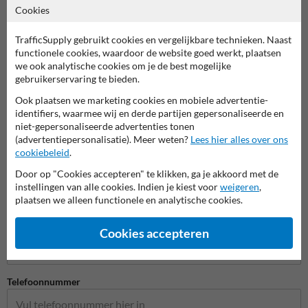
Cookies
TrafficSupply gebruikt cookies en vergelijkbare technieken. Naast
functionele cookies, waardoor de website goed werkt, plaatsen
we ook analytische cookies om je de best mogelijke
gebruikerservaring te bieden.
Stel je vraag aan Wegmarkering.nl
Ook plaatsen we marketing cookies en mobiele advertentie-
identifiers, waarmee wij en derde partijen gepersonaliseerde en
Naam*
niet-gepersonaliseerde advertenties tonen
(advertentiepersonalisatie). Meer weten?
Lees hier alles over ons
cookiebeleid
.
Bedrijfsnaam
Door op "Cookies accepteren" te klikken, ga je akkoord met de
instellingen van alle cookies. Indien je kiest voor
weigeren
,
plaatsen we alleen functionele en analytische cookies.
E-mailadres*
Cookies accepteren
Telefoonnummer