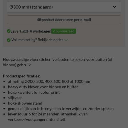
product doorsturen per e-mail
Levertijd:
3-4 werkdagen
✓op voorraad
Volumekorting? Bekijk de opties
Hoogwaardige vloersticker 'verboden te roken' voor buiten (of
binnen) gebruik
Productspecificaties:
afmeting Ø200, 300, 400, 600, 800 of 1000mm
heavy duty klever voor binnen en buiten
hoge kwaliteit full color print
slijtvast
hoge slipweerstand
gemakkelijk aan te brengen en te verwijderen zonder sporen
levensduur 6 tot 24 maanden, afhankelijk van
verkeers-/voetgangersintensiteit