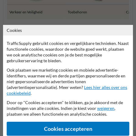
Verkeer en Veiligheid
Toebehoren
Camp
Cookies
Vloerstickers
TrafficSupply gebruikt cookies en vergelijkbare technieken. Naast
functionele cookies, waardoor de website goed werkt, plaatsen
we ook analytische cookies om je de best mogelijke
gebruikerservaring te bieden.
Ook plaatsen we marketing cookies en mobiele advertentie-
identifiers, waarmee wij en derde partijen gepersonaliseerde en
niet-gepersonaliseerde advertenties tonen
(advertentiepersonalisatie). Meer weten?
Lees hier alles over ons
cookiebeleid
.
Stel je vraag aan Wegmarkering.nl
Naam*
Door op "Cookies accepteren" te klikken, ga je akkoord met de
instellingen van alle cookies. Indien je kiest voor
weigeren
,
plaatsen we alleen functionele en analytische cookies.
Bedrijfsnaam
Cookies accepteren