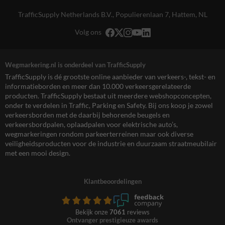
TrafficSupply Netherlands B.V.,
Populierenlaan 7
,
Hattem, NL
Volg ons
Wegmarkering.nl is onderdeel van TrafficSupply
TrafficSupply is dé grootste online aanbieder van verkeers-, tekst- en
informatieborden en meer dan 10.000 verkeersgerelateerde
producten. TrafficSupply bestaat uit meerdere webshopconcepten,
onder te verdelen in Traffic, Parking en Safety. Bij ons koop je zowel
verkeersborden met de daarbij behorende beugels en
verkeersbordpalen, oplaadpalen voor elektrische auto’s,
wegmarkeringen rondom parkeerterreinen maar ook diverse
veiligheidsproducten voor de industrie en duurzaam straatmeubilair
met een mooi design.
Klantbeoordelingen
Bekijk onze
7061
reviews
Ontvanger prestigieuze awards