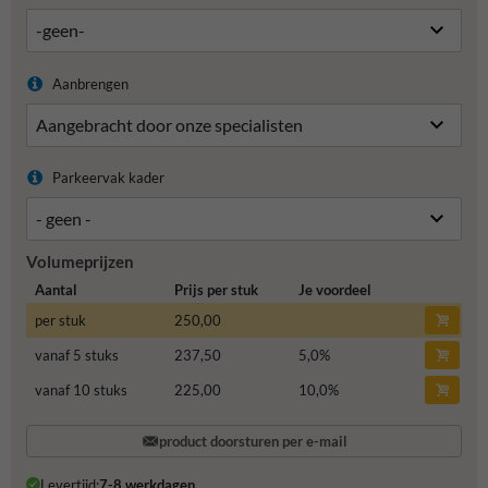
Aanbrengen
Parkeervak kader
Volumeprijzen
Aantal
Prijs per stuk
Je voordeel
per stuk
250,00
vanaf 5 stuks
237,50
5,0
%
vanaf 10 stuks
225,00
10,0
%
product doorsturen per e-mail
Levertijd:
7-8 werkdagen