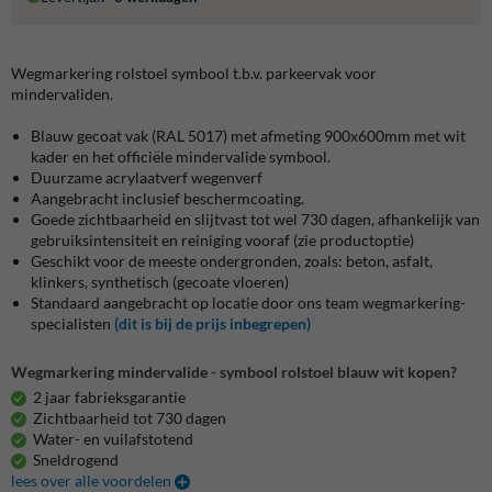
Wegmarkering rolstoel symbool t.b.v. parkeervak voor
mindervaliden.
Blauw gecoat vak (RAL 5017) met afmeting 900x600mm met wit
kader en het officiële mindervalide symbool.
Duurzame acrylaatverf wegenverf
Aangebracht inclusief beschermcoating.
Goede zichtbaarheid en slijtvast tot wel 730 dagen, afhankelijk van
gebruiksintensiteit en reiniging vooraf (zie productoptie)
Geschikt voor de meeste ondergronden, zoals: beton, asfalt,
klinkers, synthetisch (gecoate vloeren)
Standaard aangebracht op locatie door ons team wegmarkering-
specialisten
(dit is bij de prijs inbegrepen)
Wegmarkering mindervalide - symbool rolstoel blauw wit kopen?
2 jaar fabrieksgarantie
Zichtbaarheid tot 730 dagen
Water- en vuilafstotend
Sneldrogend
lees over alle voordelen