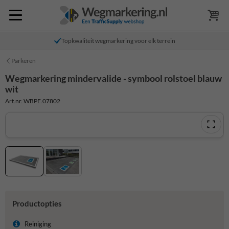
Topkwaliteit wegmarkering voor elk terrein
Parkeren
Wegmarkering mindervalide - symbool rolstoel blauw
wit
Art.nr. WBPE.07802
Productopties
Reiniging