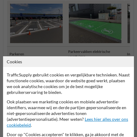
Parkeervakken elektrische
Parkeren
Indust
voertuigen
Cookies
Wegmarkering en belijning
TrafficSupply gebruikt cookies en vergelijkbare technieken. Naast
functionele cookies, waardoor de website goed werkt, plaatsen
we ook analytische cookies om je de best mogelijke
gebruikerservaring te bieden.
Ook plaatsen we marketing cookies en mobiele advertentie-
identifiers, waarmee wij en derde partijen gepersonaliseerde en
niet-gepersonaliseerde advertenties tonen
(advertentiepersonalisatie). Meer weten?
Lees hier alles over ons
cookiebeleid
.
Door op "Cookies accepteren" te klikken, ga je akkoord met de
Stel je vraag aan Wegmarkering.nl