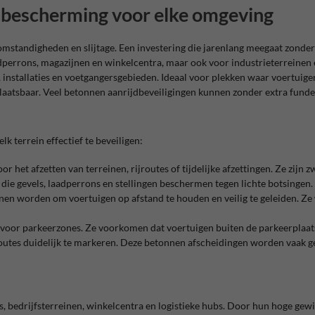
e bescherming voor elke omgeving
standigheden en slijtage. Een investering die jarenlang meegaat zonder
dperrons, magazijnen en winkelcentra, maar ook voor industrieterreinen 
nstallaties en voetgangersgebieden. Ideaal voor plekken waar voertuig
plaatsbaar. Veel betonnen aanrijdbeveiligingen kunnen zonder extra funde
 terrein effectief te beveiligen:
 het afzetten van terreinen, rijroutes of tijdelijke afzettingen. Ze zij
 die gevels, laadperrons en stellingen beschermen tegen lichte botsingen.
nnen worden om voertuigen op afstand te houden en veilig te geleiden. Ze
 voor parkeerzones. Ze voorkomen dat voertuigen buiten de parkeerplaatse
routes duidelijk te markeren. Deze betonnen afscheidingen worden vaak g
, bedrijfsterreinen, winkelcentra en logistieke hubs. Door hun hoge ge