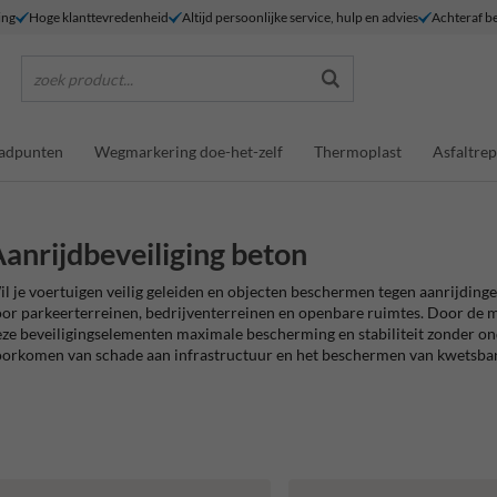
ing
Hoge klanttevredenheid
Altijd persoonlijke service, hulp en advies
Achteraf be
zoek product...
adpunten
Wegmarkering doe-het-zelf
Thermoplast
Asfaltrep
anrijdbeveiliging beton
l je voertuigen veilig geleiden en objecten beschermen tegen aanrijding
or parkeerterreinen, bedrijventerreinen en openbare ruimtes. Door de
ze beveiligingselementen maximale bescherming en stabiliteit zonder ond
orkomen van schade aan infrastructuur en het beschermen van kwetsbar