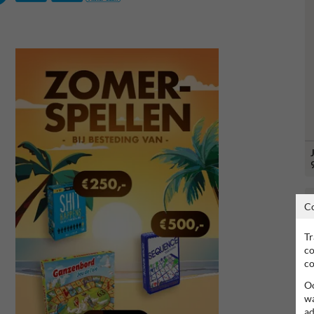
C
Tr
co
co
Oo
wa
ad