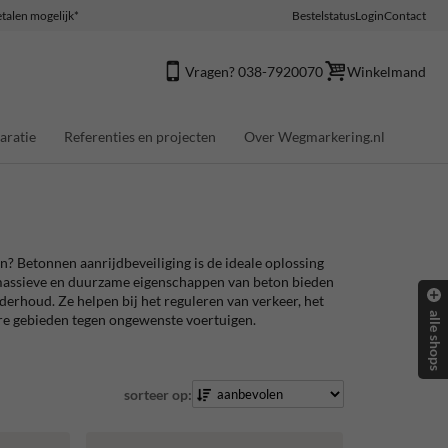
talen mogelijk*
Bestelstatus
Login
Contact
Vragen? 038-7920070
Winkelmand
aratie
Referenties en projecten
Over Wegmarkering.nl
en?
Betonnen aanrijdbeveiliging
is de ideale oplossing
 massieve en duurzame eigenschappen van beton bieden
erhoud. Ze helpen bij het reguleren van verkeer, het
alle shops
e gebieden tegen ongewenste voertuigen.
sorteer op: