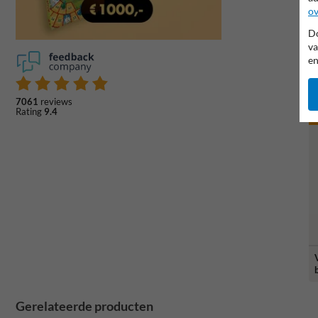
ov
Do
va
en
7061
reviews
p
Rating
9.4
k
Gerelateerde producten