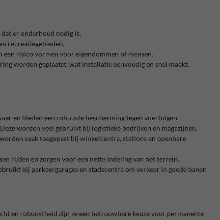
 dat er onderhoud nodig is.
en recreatiegebieden.
en een risico vormen voor eigendommen of mensen.
ring worden geplaatst, wat installatie eenvoudig en snel maakt.
n zwaar en bieden een robuuste bescherming tegen voertuigen.
 Deze worden veel gebruikt bij logistieke bedrijven en magazijnen.
 worden vaak toegepast bij winkelcentra, stations en openbare
n rijden en zorgen voor een nette indeling van het terrein.
ebruikt bij parkeergarages en stadscentra om verkeer in goede banen
wicht en robuustheid zijn ze een betrouwbare keuze voor permanente