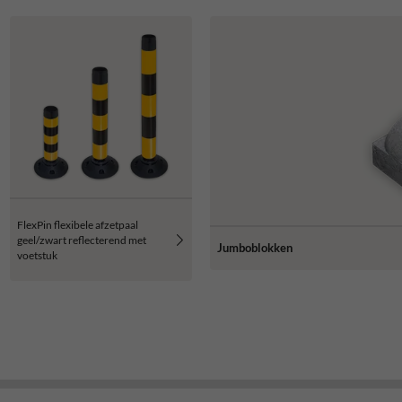
FlexPin flexibele afzetpaal
geel/zwart reflecterend met
Jumboblokken
voetstuk