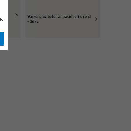
Varkensrug beton antraciet grijs rond
le
- 36kg