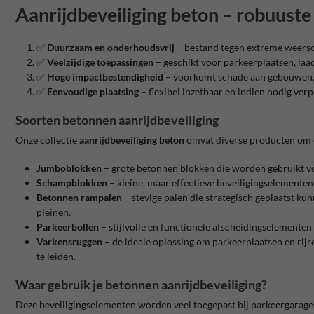
Aanrijdbeveiliging beton – robuust
✅
Duurzaam en onderhoudsvrij
– bestand tegen extreme weersom
✅
Veelzijdige toepassingen
– geschikt voor parkeerplaatsen, laa
✅
Hoge impactbestendigheid
– voorkomt schade aan gebouwen, i
✅
Eenvoudige plaatsing
– flexibel inzetbaar en indien nodig ver
Soorten betonnen aanrijdbeveiliging
Onze collectie
aanrijdbeveiliging beton
omvat diverse producten om elk
Jumboblokken
– grote betonnen blokken die worden gebruikt voor
Schampblokken
– kleine, maar effectieve beveiligingselementen
Betonnen rampalen
– stevige palen die strategisch geplaatst ku
pleinen.
Parkeerbollen
– stijlvolle en functionele afscheidingselementen
Varkensruggen
– de ideale oplossing om parkeerplaatsen en rij
te leiden.
Waar gebruik je betonnen aanrijdbeveiliging?
Deze beveiligingselementen worden veel toegepast bij parkeergarages