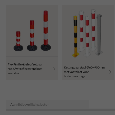
FlexPin flexibele afzetpaal
Kettingpaal staal Ø60x900mm
rood/wit reflecterend met
met voetplaat voor
voetstuk
bodemmontage
Aanrijdbeveiliging beton