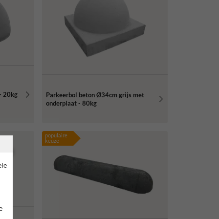
- 20kg
Parkeerbol beton Ø34cm grijs met
onderplaat - 80kg
populaire
keuze
ele
e