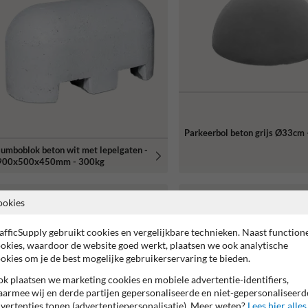
Parkeerbol beton grijs Ø33cm 
Jumboblok beton wit met lepelgaten -
900x500x450mm - 300kg
ookies
afficSupply gebruikt cookies en vergelijkbare technieken. Naast function
okies, waardoor de website goed werkt, plaatsen we ook analytische
okies om je de best mogelijke gebruikerservaring te bieden.
k plaatsen we marketing cookies en mobiele advertentie-identifiers,
armee wij en derde partijen gepersonaliseerde en niet-gepersonaliseerd
vertenties tonen (advertentiepersonalisatie). Meer weten?
Lees hier alles