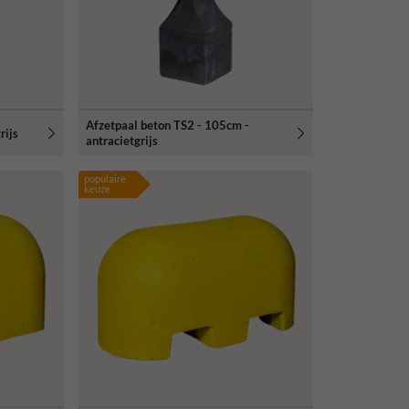
Afzetpaal beton TS2 - 105cm -
rijs
antracietgrijs
populaire
keuze