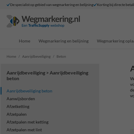
De specialist op gebied van wegmarkering en belijning
Korting bij directe betal
Home
Wegmarkering en belijning
Wegmarkering opla
Home
Aanrijdbeveiliging
Beton
A
Aanrijdbeveiliging > Aanrijdbeveiliging
beton
Wi
vo
de
Aanrijdbeveiliging beton
vo
Aanwijsborden
Afzetketting
Afzetpalen
Afzetpalen met ketting
Afzetpalen met lint