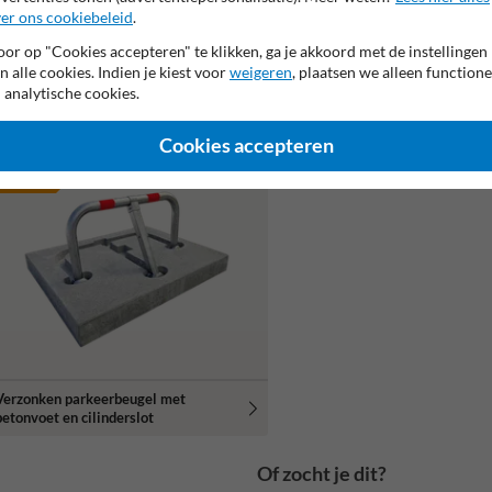
er ons cookiebeleid
.
or op "Cookies accepteren" te klikken, ga je akkoord met de instellingen
Stootband beton grijs - 60kg
n alle cookies. Indien je kiest voor
weigeren
, plaatsen we alleen functione
 analytische cookies.
Schrikblok / schampblok beton grijs –
60x50x40cm
Cookies accepteren
opulairste
euze
Verzonken parkeerbeugel met
betonvoet en cilinderslot
Of zocht je dit?