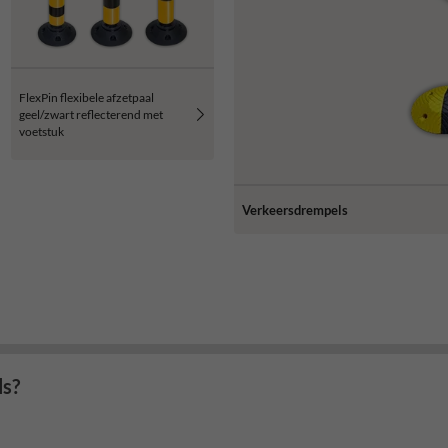
FlexPin flexibele afzetpaal
geel/zwart reflecterend met
voetstuk
Verkeersdrempels
ls?