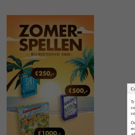
C
Tr
co
co
Oo
wa
ad