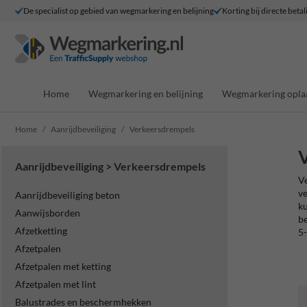
De specialist op gebied van wegmarkering en belijning
Korting bij directe betal
Home
Wegmarkering en belijning
Wegmarkering opla
Home
Aanrijdbeveiliging
Verkeersdrempels
Aanrijdbeveiliging > Verkeersdrempels
Ve
ve
Aanrijdbeveiliging beton
ku
Aanwijsborden
be
Afzetketting
5-
Afzetpalen
Afzetpalen met ketting
Afzetpalen met lint
Balustrades en beschermhekken