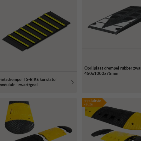
Oprijplaat drempel rubber zwar
450x1000x75mm
Fietsdrempel TS-BIKE kunststof
modulair - zwart/geel
populairste
keuze