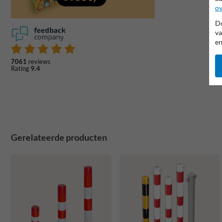
ov
Do
va
en
7061
reviews
Rating
9.4
Gerelateerde producten