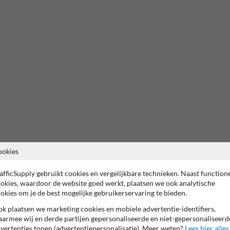
ookies
afficSupply gebruikt cookies en vergelijkbare technieken. Naast function
okies, waardoor de website goed werkt, plaatsen we ook analytische
okies om je de best mogelijke gebruikerservaring te bieden.
k plaatsen we marketing cookies en mobiele advertentie-identifiers,
armee wij en derde partijen gepersonaliseerde en niet-gepersonaliseerd
vertenties tonen (advertentiepersonalisatie). Meer weten?
Lees hier alles