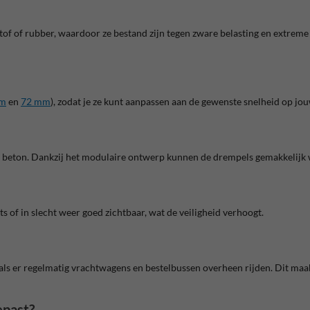
of of rubber, waardoor ze bestand zijn tegen zware belasting en extreme
mm
en
72 mm
), zodat je ze kunt aanpassen aan de gewenste snelheid op jou
of beton. Dankzij het modulaire ontwerp kunnen de drempels gemakkelijk
s of in slecht weer goed zichtbaar, wat de veiligheid verhoogt.
als er regelmatig vrachtwagens en bestelbussen overheen rijden. Dit maak
epast?