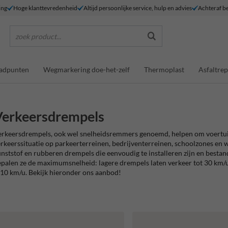
ing
Hoge klanttevredenheid
Altijd persoonlijke service, hulp en advies
Achteraf be
zoek product...
adpunten
Wegmarkering doe-het-zelf
Thermoplast
Asfaltrep
Verkeersdrempels
rkeersdrempels, ook wel snelheidsremmers genoemd, helpen om voertuig
rkeerssituatie op parkeerterreinen, bedrijventerreinen, schoolzones en
nststof en rubberen drempels die eenvoudig te installeren zijn en bestand
palen ze de maximumsnelheid: lagere drempels laten verkeer tot 30 km/u 
10 km/u. Bekijk hieronder ons aanbod!