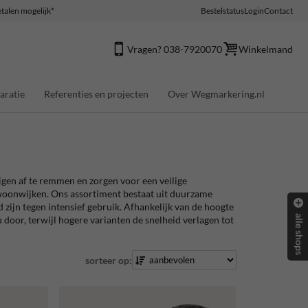
talen mogelijk*
Bestelstatus
Login
Contact
Vragen? 038-7920070
Winkelmand
aratie
Referenties en projecten
Over Wegmarkering.nl
en af te remmen en zorgen voor een veilige
 woonwijken. Ons assortiment bestaat uit duurzame
 zijn tegen intensief gebruik.
Afhankelijk van de hoogte
alle shops
door, terwijl hogere varianten de snelheid verlagen tot
sorteer op: