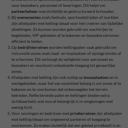
voor bezoekers, personeel of leveringen. Dit helpt om
parkeerbeheer
overzichtelijk en gestructureerd te houden.
Bij
evenementen
zoals festivals, sportwedstrijden of markten
zijn afzetpalen met ketting ideaal voor het creëren van tijdelijke
afzettingen. Ze kunnen worden gebruikt om wachtrijen te
begeleiden, VIP-gebieden af te bakenen en bezoekersstromen
efficiënt te leiden.
Op
bedrijfsterreinen
worden kettingpalen vaak gebruikt om
risicovolle zones zoals laad- en losplaatsen of opslagruimtes af
te schermen. Dit verhoogt de veiligheid voor personeel en
bezoekers en voorkomt onbedoelde toegang tot gevaarlijke
zones.
Afzetpalen met ketting zijn ook nuttig op
bouwplaatsen
en in
werkgebieden, waar het van essentieel belang is om zones af te
bakenen en te voorkomen dat onbevoegden het terrein
betreden. Reflecterende palen en kettingen bieden extra
zichtbaarheid, wat vooral belangrijk is in omgevingen met
weinig licht.
Voor woningen en bedrijven met
privéterreinen
zijn afzetpalen
met ketting ideaal om ongewenst parkeren of toegang te
voorkomen. Ze maken duidelijk dat een gebied privébezit is en