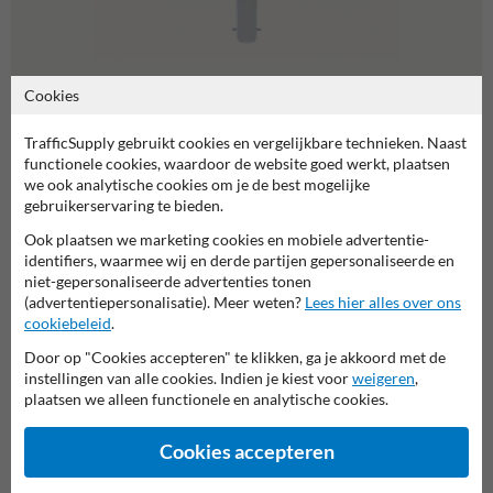
Cookies
Rampalen
TrafficSupply gebruikt cookies en vergelijkbare technieken. Naast
functionele cookies, waardoor de website goed werkt, plaatsen
we ook analytische cookies om je de best mogelijke
gebruikerservaring te bieden.
Afzetpalen met ketting
Ook plaatsen we marketing cookies en mobiele advertentie-
identifiers, waarmee wij en derde partijen gepersonaliseerde en
Wat zijn afzetpalen met ketting?
niet-gepersonaliseerde advertenties tonen
Afzetpalen met ketting bestaan uit verticale palen die, in tegenstelling
(advertentiepersonalisatie). Meer weten?
Lees hier alles over ons
tot bijvoorbeeld
flexibele afzetpaaltjes
, met elkaar verbonden zijn
cookiebeleid
.
door een ketting. Deze combinatie vormt een fysieke en visuele
Door op "Cookies accepteren" te klikken, ga je akkoord met de
barrière die ongewenste toegang voorkomt en duidelijk aangeeft
instellingen van alle cookies. Indien je kiest voor
weigeren
,
welke gebieden zijn afgebakend. De paaltjes kunnen vervaardigd zijn
plaatsen we alleen functionele en analytische cookies.
van diverse materialen, zoals kunststof of staal, en zijn vaak voorzien
van opvallende kleuren of reflecterende elementen voor extra
zichtbaarheid.
Cookies accepteren
Voordelen van afzetpalen met ketting