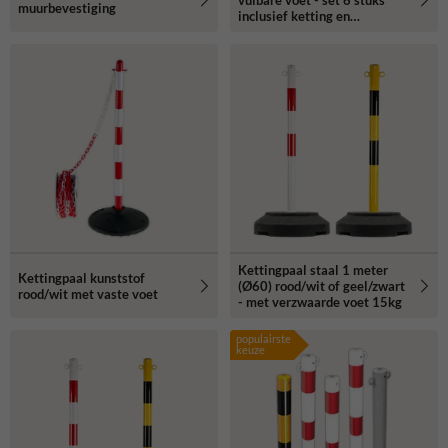
vulbare voet - set 6 stuks
muurbevestiging
inclusief ketting en
sluithaken
Kettingpaal staal 1 meter
Kettingpaal kunststof
(Ø60) rood/wit of geel/zwart
rood/wit met vaste voet
- met verzwaarde voet 15kg
populairste
keuze