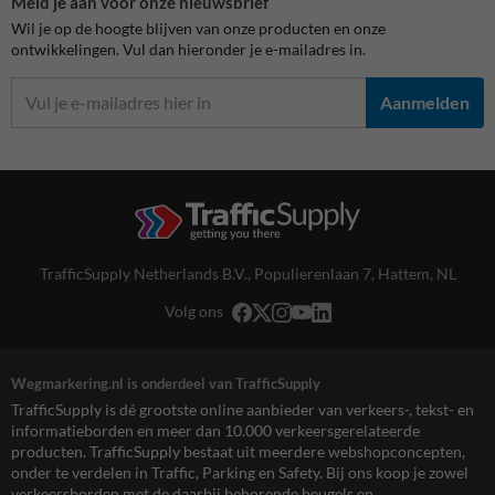
Meld je aan voor onze nieuwsbrief
Wil je op de hoogte blijven van onze producten en onze
ontwikkelingen. Vul dan hieronder je e-mailadres in.
Aanmelden
TrafficSupply Netherlands B.V.,
Populierenlaan 7
,
Hattem, NL
Volg ons
Wegmarkering.nl is onderdeel van TrafficSupply
TrafficSupply is dé grootste online aanbieder van verkeers-, tekst- en
informatieborden en meer dan 10.000 verkeersgerelateerde
producten. TrafficSupply bestaat uit meerdere webshopconcepten,
onder te verdelen in Traffic, Parking en Safety. Bij ons koop je zowel
verkeersborden met de daarbij behorende beugels en