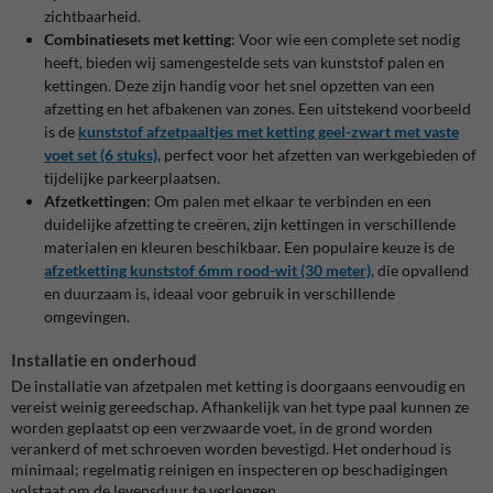
zichtbaarheid.
Combinatiesets met ketting
: Voor wie een complete set nodig
heeft, bieden wij samengestelde sets van kunststof palen en
kettingen. Deze zijn handig voor het snel opzetten van een
afzetting en het afbakenen van zones. Een uitstekend voorbeeld
is de
kunststof
afzetpaaltjes
met
ketting
geel
-zwart
met
vaste
voet
set
(6
stuks)
, perfect voor het afzetten van werkgebieden of
tijdelijke parkeerplaatsen.
Afzetkettingen
: Om palen met elkaar te verbinden en een
duidelijke afzetting te creëren, zijn kettingen in verschillende
materialen en kleuren beschikbaar. Een populaire keuze is de
afzetketting
kunststof
6mm
rood
-wit
(30
meter)
, die opvallend
en duurzaam is, ideaal voor gebruik in verschillende
omgevingen.
Installatie en onderhoud
De installatie van afzetpalen met ketting is doorgaans eenvoudig en
vereist weinig gereedschap. Afhankelijk van het type paal kunnen ze
worden geplaatst op een verzwaarde voet, in de grond worden
verankerd of met schroeven worden bevestigd. Het onderhoud is
minimaal; regelmatig reinigen en inspecteren op beschadigingen
volstaat om de levensduur te verlengen.