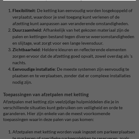
Flexibiliteit
: De ketting kan eenvoudig worden losgekoppeld of
verplaatst, waardoor je snel toegang kunt verlenen of de
afzetting kunt aanpassen aan veranderende omstandigheden.
Duurzaamheid
: Afhankelijk van het gekozen materiaal zijn de
palen en kettingen bestand tegen diverse weersomstandigheden
en slijtage, wat zorgt voor een lange levensduur.
Zichtbaarheid
: Heldere kleuren en reflecterende elementen
zorgen ervoor dat de afzetting goed opvalt, zowel overdag als 's
nachts.
Eenvoudige installatie
: De meeste systemen zijn eenvoudig te
plaatsen en te verplaatsen, zonder dat er complexe installaties
nodig zijn.
Toepassingen van afzetpalen met ketting
Afzetpalen met ketting zijn veelzijdige hulpmiddelen die je in
verschillende situaties kunt gebruiken om veiligheid en orde te
garanderen. Hier zijn enkele van de meest voorkomende
toepassingen waarin deze palen van pas komen:
Afzetpalen met ketting worden vaak ingezet om parkeerplaatsen
te markeren of specifieke parkeerplekken te reserveren, zoals