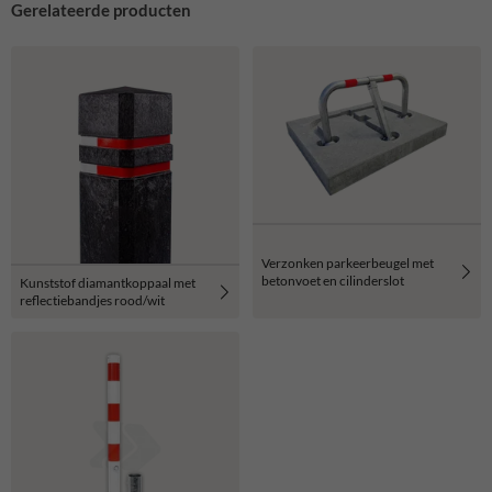
Gerelateerde producten
Verzonken parkeerbeugel met
betonvoet en cilinderslot
Kunststof diamantkoppaal met
reflectiebandjes rood/wit