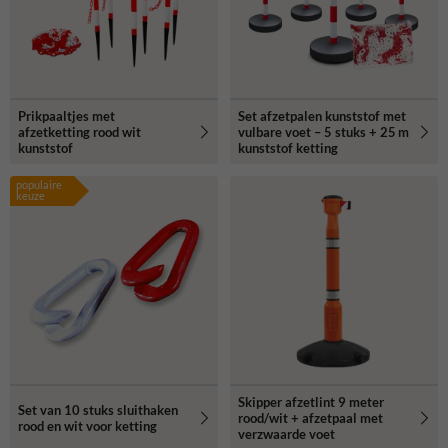
Prikpaaltjes met
Set afzetpalen kunststof met
afzetketting rood wit
vulbare voet – 5 stuks + 25 m
kunststof
kunststof ketting
populaire
keuze
Skipper afzetlint 9 meter
Set van 10 stuks sluithaken
rood/wit + afzetpaal met
rood en wit voor ketting
verzwaarde voet