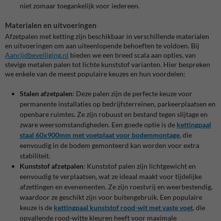
niet zomaar toegankelijk voor iedereen.
Materialen en uitvoeringen
Afzetpalen met ketting zijn beschikbaar in verschillende materialen
en uitvoeringen om aan uiteenlopende behoeften te voldoen. Bij
Aanrijdbeveiliging
.nl
bieden we een breed scala aan opties, van
stevige metalen palen tot lichte kunststof varianten. Hier bespreken
we enkele van de meest populaire keuzes en hun voordelen:
Stalen afzetpalen
: Deze palen zijn de perfecte keuze voor
permanente installaties op bedrijfsterreinen, parkeerplaatsen en
openbare ruimtes. Ze zijn robuust en bestand tegen slijtage en
zware weersomstandigheden. Een goede optie is de
kettingpaal
staal
60x900mm
met
voetplaat
voor
bodemmontage
, die
eenvoudig in de bodem gemonteerd kan worden voor extra
stabiliteit.
Kunststof afzetpalen
: Kunststof palen zijn lichtgewicht en
eenvoudig te verplaatsen, wat ze ideaal maakt voor tijdelijke
afzettingen en evenementen. Ze zijn roestvrij en weerbestendig,
waardoor ze geschikt zijn voor buitengebruik. Een populaire
keuze is de
kettingpaal
kunststof
rood
-wit
met
vaste
voet
, die
opvallende rood-witte kleuren heeft voor maximale