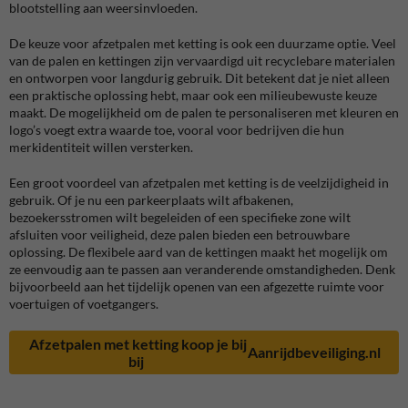
blootstelling aan weersinvloeden.
De keuze voor afzetpalen met ketting is ook een duurzame optie. Veel
van de palen en kettingen zijn vervaardigd uit recyclebare materialen
en ontworpen voor langdurig gebruik. Dit betekent dat je niet alleen
een praktische oplossing hebt, maar ook een milieubewuste keuze
maakt. De mogelijkheid om de palen te personaliseren met kleuren en
logo’s voegt extra waarde toe, vooral voor bedrijven die hun
merkidentiteit willen versterken.
Een groot voordeel van afzetpalen met ketting is de veelzijdigheid in
gebruik. Of je nu een parkeerplaats wilt afbakenen,
bezoekersstromen wilt begeleiden of een specifieke zone wilt
afsluiten voor veiligheid, deze palen bieden een betrouwbare
oplossing. De flexibele aard van de kettingen maakt het mogelijk om
ze eenvoudig aan te passen aan veranderende omstandigheden. Denk
bijvoorbeeld aan het tijdelijk openen van een afgezette ruimte voor
voertuigen of voetgangers.
Afzetpalen met ketting koop je bij
Aanrijdbeveiliging
.nl
bij