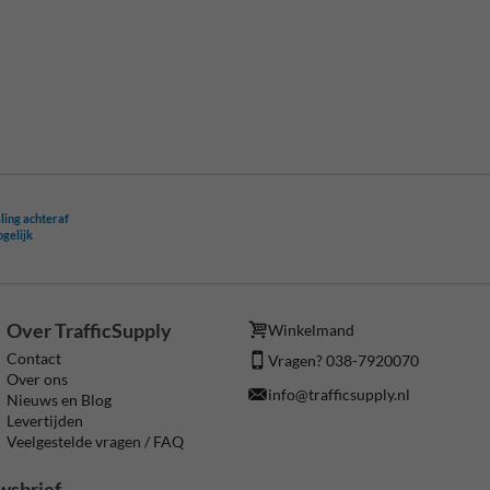
ling achteraf
ogelijk
Over TrafficSupply
Winkelmand
Contact
Vragen? 038-7920070
Over ons
info@trafficsupply.nl
Nieuws en Blog
Levertijden
Veelgestelde vragen / FAQ
wsbrief