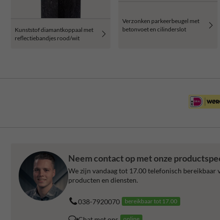
Verzonken parkeerbeugel met
betonvoet en cilinderslot
Kunststof diamantkoppaal met
reflectiebandjes rood/wit
Neem contact op met onze productspeci
We zijn vandaag tot 17.00 telefonisch bereikbaar v
producten en diensten.
038-7920070
bereikbaar tot 17.00
Chat met ons
online