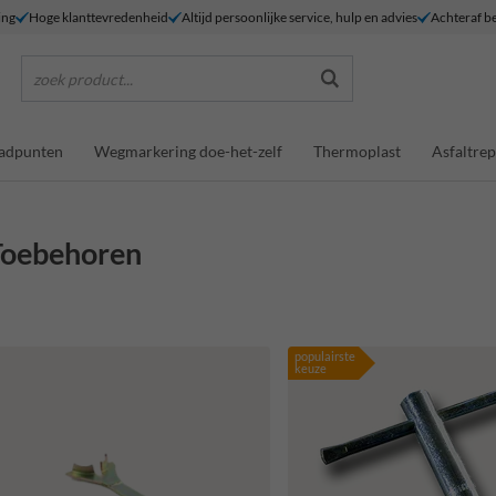
ing
Hoge klanttevredenheid
Altijd persoonlijke service, hulp en advies
Achteraf be
zoek product...
adpunten
Wegmarkering doe-het-zelf
Thermoplast
Asfaltrep
Toebehoren
populairste
keuze