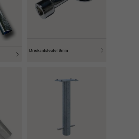
Driekantsleutel 8mm