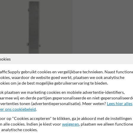
ookies
afficSupply gebruikt cookies en vergelijkbare technieken. Naast function
Vierkante grondhuls voor
okies, waardoor de website goed werkt, plaatsen we ook analytische
uitneembare parkeerpaal
okies om je de best mogelijke gebruikerservaring te bieden.
k plaatsen we marketing cookies en mobiele advertentie-identifiers,
armee wij en derde partijen gepersonaliseerde en niet-gepersonaliseerd
vertenties tonen (advertentiepersonalisatie). Meer weten?
Lees hier alles
er ons cookiebeleid
.
or op "Cookies accepteren" te klikken, ga je akkoord met de instellingen
n alle cookies. Indien je kiest voor
weigeren
, plaatsen we alleen functione
 analytische cookies.