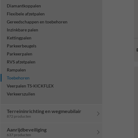
Diamantkoppalen
Flexibele afzetpalen
Gereedschappen en toebehoren
Inzinkbare palen
Kettingpalen
Parkeerbeugels
Parkeerpalen
RVS afzetpalen
Rampalen
Toebehoren
Veerpalen TS-KICKFLEX
Verkeerszuilen
Terreininrichting en wegmeubilair
872 producten
Aanrijdbeveiliging
637 producten