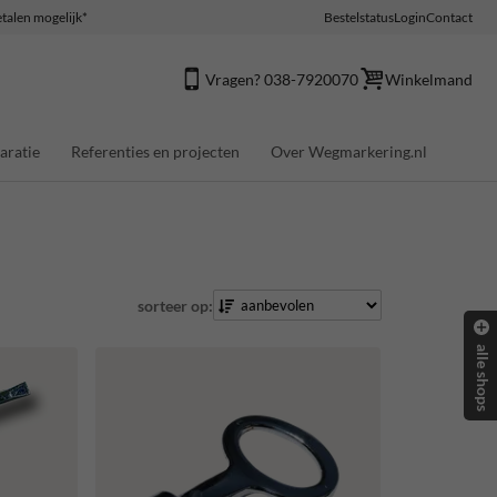
talen mogelijk*
Bestelstatus
Login
Contact
Vragen? 038-7920070
Winkelmand
aratie
Referenties en projecten
Over Wegmarkering.nl
sorteer op:
alle shops