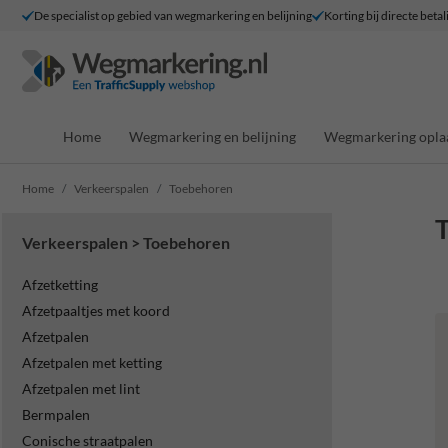
De specialist op gebied van wegmarkering en belijning
Korting bij directe betal
Home
Wegmarkering en belijning
Wegmarkering opla
Home
Verkeerspalen
Toebehoren
Verkeerspalen > Toebehoren
Afzetketting
Afzetpaaltjes met koord
Afzetpalen
Afzetpalen met ketting
Afzetpalen met lint
Bermpalen
Conische straatpalen