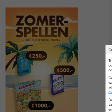
C
Tr
co
co
Oo
wa
ad
ov
Do
va
en