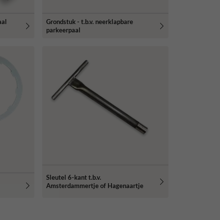
aal
Grondstuk - t.b.v. neerklapbare
parkeerpaal
Sleutel 6-kant t.b.v.
Amsterdammertje of Hagenaartje