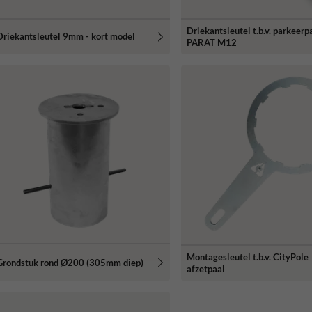
Driekantsleutel t.b.v. parkeerp
Driekantsleutel 9mm - kort model
PARAT M12
Montagesleutel t.b.v. CityPole
Grondstuk rond Ø200 (305mm diep)
afzetpaal