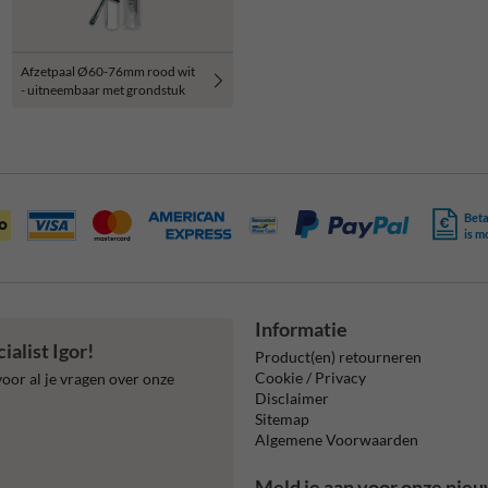
Afzetpaal Ø60-76mm rood wit
- uitneembaar met grondstuk
Beta
is m
Informatie
alist Igor!
Product(en) retourneren
Cookie / Privacy
oor al je vragen over onze
Disclaimer
Sitemap
Algemene Voorwaarden
Meld je aan voor onze nieu