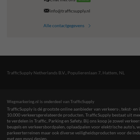
info@trafficsupply.nl
Alle contactgegevens
TrafficSupply Netherlands B.V.,
Populierenlaan 7
,
Hattem, NL
Wegmarkering.nl is onderdeel van TrafficSupply
TrafficSupply is dé grootste online aanbieder van verkeers-, tekst- 
10.000 verkeersgerelateerde producten. TrafficSupply bestaat uit 
te verdelen in Traffic, Parking en Safety. Bij ons koop je zowel verk
beugels en verkeersbordpalen, oplaadpalen voor elektrische auto’s
parkeerterreinen maar ook diverse veiligheidsproducten voor de ind
met een mooi design.