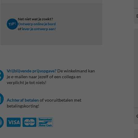
Net niet wat je zoekt?
TIP!
Ontwerp online je bord
of
lever je ontwerp aan!
Vrijblijvende prijsopgave?
De winkelmand kan
je e-mailen naar jezelf of een collega en
verplicht je tot niets!
Achteraf betalen
of vooruitbetalen met
betalingskorting!