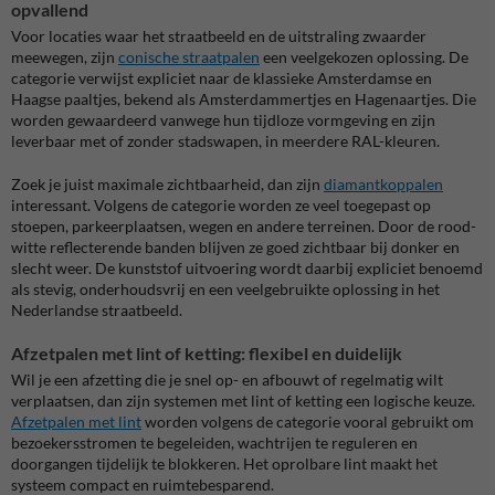
opvallend
Voor locaties waar het straatbeeld en de uitstraling zwaarder
meewegen, zijn
conische straatpalen
een veelgekozen oplossing. De
categorie verwijst expliciet naar de klassieke Amsterdamse en
Haagse paaltjes, bekend als Amsterdammertjes en Hagenaartjes. Die
worden gewaardeerd vanwege hun tijdloze vormgeving en zijn
leverbaar met of zonder stadswapen, in meerdere RAL-kleuren.
Zoek je juist maximale zichtbaarheid, dan zijn
diamantkoppalen
interessant. Volgens de categorie worden ze veel toegepast op
stoepen, parkeerplaatsen, wegen en andere terreinen. Door de rood-
witte reflecterende banden blijven ze goed zichtbaar bij donker en
slecht weer. De kunststof uitvoering wordt daarbij expliciet benoemd
als stevig, onderhoudsvrij en een veelgebruikte oplossing in het
Nederlandse straatbeeld.
Afzetpalen met lint of ketting: flexibel en duidelijk
Wil je een afzetting die je snel op- en afbouwt of regelmatig wilt
verplaatsen, dan zijn systemen met lint of ketting een logische keuze.
Afzetpalen met lint
worden volgens de categorie vooral gebruikt om
bezoekersstromen te begeleiden, wachtrijen te reguleren en
doorgangen tijdelijk te blokkeren. Het oprolbare lint maakt het
systeem compact en ruimtebesparend.