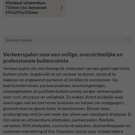
Afzetpaal uitneembaar
750mm t.b.v. betonvoet
295x295x350mm
Verkeerspalen
Verkeerspalen voor een veilige, overzichtelijke en
professionele buitenruimte
Verkeerspalen zijn een belangrijk onderdeel van een goed ingerichte
buitenruimte. Je gebruikt ze om verkeer te sturen, zones af te
bakenen en ongewenst parkeren of inrijden te voorkomen. Op
bedrijventerreinen, parkeerplaatsen, woonomgevingen,
winkelgebieden en publieke buitenruimtes zorgen verkeerspalen
voor rust, structuur en veiligheid. Ze maken direct duidelijk waar
voertuigen wel en niet horen te komen en helpen om voetgangers,
groenstroken en gevels beter te beschermen. Binnen deze
productgroep vind je veel meer dan alleen een standaard afzetpaal. Er
zijn vaste en uitneembare afzetpalen, parkeerpalen, flexibele
varianten, RVS afzetpalen, conische straatpalen, diamantkoppalen en
systemen met ketting of lint. Daardoor kun je voor vrijwel iedere