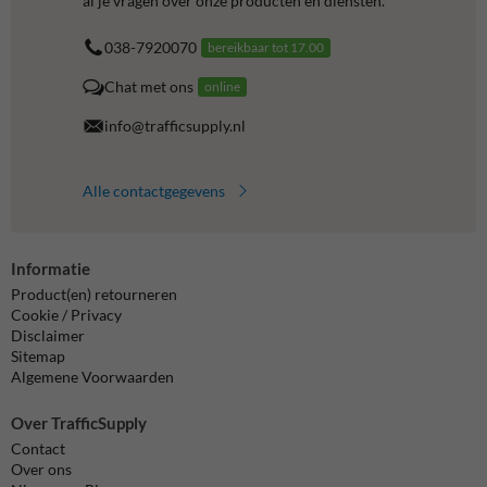
al je vragen over onze producten en diensten.
038-7920070
bereikbaar tot 17.00
Chat met ons
online
info@trafficsupply.nl
Alle contactgegevens
Informatie
Product(en) retourneren
Cookie / Privacy
Disclaimer
Sitemap
Algemene Voorwaarden
Over TrafficSupply
Contact
Over ons