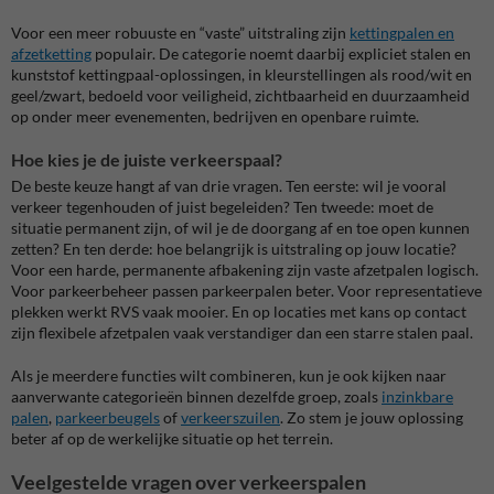
Voor een meer robuuste en “vaste” uitstraling zijn
kettingpalen en
afzetketting
populair. De categorie noemt daarbij expliciet stalen en
kunststof kettingpaal-oplossingen, in kleurstellingen als rood/wit en
geel/zwart, bedoeld voor veiligheid, zichtbaarheid en duurzaamheid
op onder meer evenementen, bedrijven en openbare ruimte.
Hoe kies je de juiste verkeerspaal?
De beste keuze hangt af van drie vragen. Ten eerste: wil je vooral
verkeer tegenhouden of juist begeleiden? Ten tweede: moet de
situatie permanent zijn, of wil je de doorgang af en toe open kunnen
zetten? En ten derde: hoe belangrijk is uitstraling op jouw locatie?
Voor een harde, permanente afbakening zijn vaste afzetpalen logisch.
Voor parkeerbeheer passen parkeerpalen beter. Voor representatieve
plekken werkt RVS vaak mooier. En op locaties met kans op contact
zijn flexibele afzetpalen vaak verstandiger dan een starre stalen paal.
Als je meerdere functies wilt combineren, kun je ook kijken naar
aanverwante categorieën binnen dezelfde groep, zoals
inzinkbare
palen
,
parkeerbeugels
of
verkeerszuilen
. Zo stem je jouw oplossing
beter af op de werkelijke situatie op het terrein.
Veelgestelde vragen over verkeerspalen