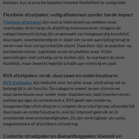
bestaan, kun je precies bepalen hoeveel flexibiliteit je nodig hebt.
Flexibele afzetpalen: veilig afbakenen zonder harde impact
Flexibele afzetpalen
zijn vooral interessant op plekken waar
voertuigen dicht langs de afzetting manoeuvreren. Volgens de
categorieomschrijving zijn ze gemaakt van hoogwaardig kunststof,
duurzaam, weerbestendig en in staat om na een aanrijding terug te
veren naar hun oorspronkelijke stand. Daardoor zijn ze populair op
parkeerterreinen, logistieke zones en plekken waar lichte
aanrijdingen niet volledig uit te sluiten zijn. Je markeert de zone
duidelijk, maar beperkt tegelijk schade aan voertuig en paal.
RVS afzetpalen: strak, duurzaam en onderhoudsarm
RVS afzetpalen
zijn bedoeld voor locaties waar uitstraling net zo
belangrijk is als functie. De categorie noemt ze een slimme en
duurzame keuze voor onder meer stadskernen, bedrijventerreinen,
parkeergarages en winkelcentra. RVS geeft een moderne,
hoogwaardige uitstraling en is volgens de productgroep uitzonderlijk
duurzaam en onderhoudsarm, ook bij intensief gebruik en in
wisselende weersomstandigheden. Ze zijn verkrijgbaar als vaste,
wegneembare of afsluitbare uitvoering.
Conische straatpalen en diamantkoppalen: klassiek en