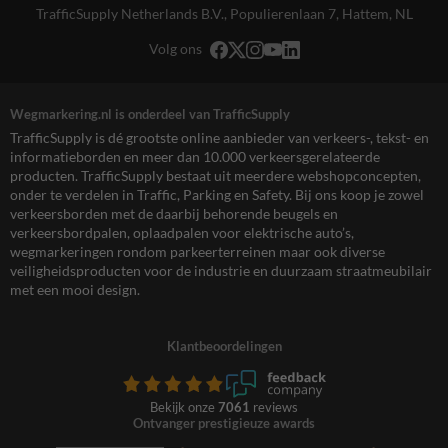
TrafficSupply Netherlands B.V.,
Populierenlaan 7
,
Hattem, NL
Volg ons
Wegmarkering.nl is onderdeel van TrafficSupply
TrafficSupply is dé grootste online aanbieder van verkeers-, tekst- en
informatieborden en meer dan 10.000 verkeersgerelateerde
producten. TrafficSupply bestaat uit meerdere webshopconcepten,
onder te verdelen in Traffic, Parking en Safety. Bij ons koop je zowel
verkeersborden met de daarbij behorende beugels en
verkeersbordpalen, oplaadpalen voor elektrische auto’s,
wegmarkeringen rondom parkeerterreinen maar ook diverse
veiligheidsproducten voor de industrie en duurzaam straatmeubilair
met een mooi design.
Klantbeoordelingen
Bekijk onze
7061
reviews
Ontvanger prestigieuze awards