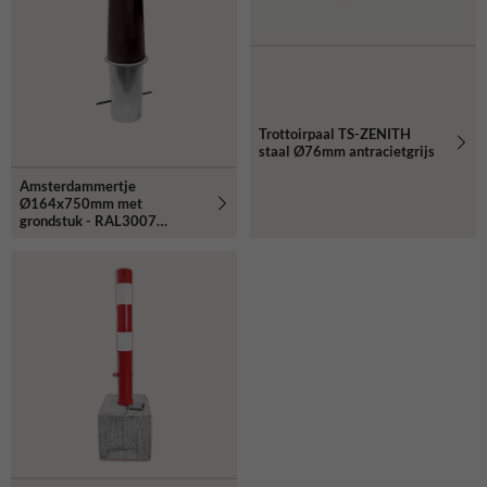
Trottoirpaal TS-ZENITH
staal Ø76mm antracietgrijs
Amsterdammertje
Ø164x750mm met
grondstuk - RAL3007
inclusief wapen