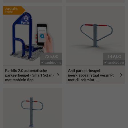
populaire
keuze
735,00
149,00
✔ aanbieding
✔ aanbieding
Parklio 2.0 automatische
Anti parkeerbeugel
parkeerbeugel - Smart Solar -
neerklapbaar staal verzinkt
met mobiele App
met cilinderslot -
bodemmontage