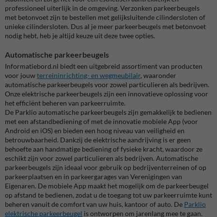
professioneel uiterlijk in de omgeving. Verzonken parkeerbeugels
met betonvoet zijn te bestellen met gelijksluitende cilindersloten of
unieke cilindersloten. Dus al je meer parkeerbeugels met betonvoet
nodig hebt, heb je altijd keuze uit deze twee opties.
Automatische parkeerbeugels
Informatiebord.nl biedt een uitgebreid assortiment van producten
voor jouw
terreininrichting- en wegmeubilair
, waaronder
automatische parkeerbeugels voor zowel particulieren als bedrijven.
Onze elektrische parkeerbeugels zijn een innovatieve oplossing voor
het efficiënt beheren van parkeerruimte.
De Parklio automatische parkeerbeugels zijn gemakkelijk te bedienen
met een afstandbediening of met de innovatie mobiele App (voor
Android en iOS) en bieden een hoog niveau van veiligheid en
betrouwbaarheid. Dankzij de elektrische aandrijving is er geen
behoefte aan handmatige bediening of fysieke kracht, waardoor ze
eschikt zijn voor zowel particulieren als bedrijven. Automatische
parkeerbeugels zijn ideaal voor gebruik op bedrijventerreinen of op
parkeerplaatsen en in parkeergarages van Verenigingen van
Eigenaren. De mobiele App maakt het mogelijk om de parkeerbeugel
op afstand te bedienen, zodat u de toegang tot uw parkeerruimte kunt
beheren vanuit de comfort van uw huis, kantoor of auto. De
Parklio
elektrische parkeerbeugel
is ontworpen om jarenlang mee te gaan.