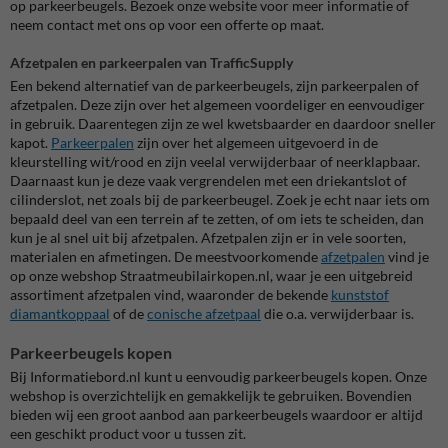
op parkeerbeugels. Bezoek onze website voor meer informatie of
neem contact met ons op voor een offerte op maat.
Afzetpalen en parkeerpalen van TrafficSupply
Een bekend alternatief van de parkeerbeugels, zijn parkeerpalen of
afzetpalen. Deze zijn over het algemeen voordeliger en eenvoudiger
in gebruik. Daarentegen zijn ze wel kwetsbaarder en daardoor sneller
kapot.
Parkeerpalen
zijn over het algemeen uitgevoerd in de
kleurstelling wit/rood en zijn veelal verwijderbaar of neerklapbaar.
Daarnaast kun je deze vaak vergrendelen met een driekantslot of
cilinderslot, net zoals bij de parkeerbeugel. Zoek je echt naar iets om
bepaald deel van een terrein af te zetten, of om iets te scheiden, dan
kun je al snel uit bij afzetpalen. Afzetpalen zijn er in vele soorten,
materialen en afmetingen. De meestvoorkomende
afzetpalen
vind je
op onze webshop Straatmeubilairkopen.nl, waar je een uitgebreid
assortiment afzetpalen vind, waaronder de bekende
kunststof
diamantkoppaal
of de
conische afzetpaal
die o.a. verwijderbaar is.
Parkeerbeugels kopen
Bij Informatiebord.nl kunt u eenvoudig parkeerbeugels kopen. Onze
webshop is overzichtelijk en gemakkelijk te gebruiken. Bovendien
bieden wij een groot aanbod aan parkeerbeugels waardoor er altijd
een geschikt product voor u tussen zit.