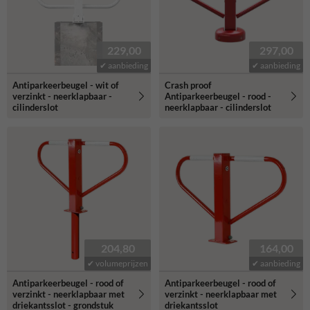
229,00
297,00
✔ aanbieding
✔ aanbieding
Antiparkeerbeugel - wit of
Crash proof
verzinkt - neerklapbaar -
Antiparkeerbeugel - rood -
cilinderslot
neerklapbaar - cilinderslot
204,80
164,00
✔ volumeprijzen
✔ aanbieding
Antiparkeerbeugel - rood of
Antiparkeerbeugel - rood of
verzinkt - neerklapbaar met
verzinkt - neerklapbaar met
driekantsslot - grondstuk
driekantsslot