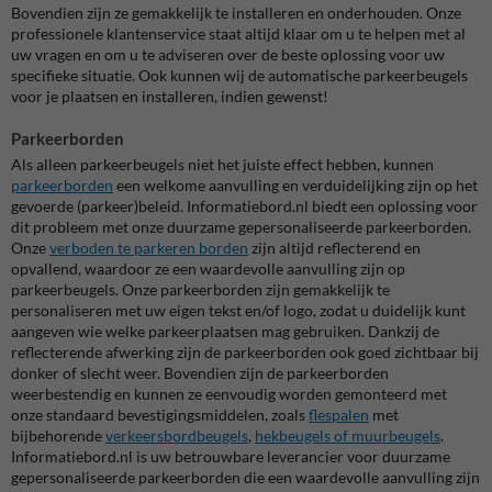
Bovendien zijn ze gemakkelijk te installeren en onderhouden. Onze
professionele klantenservice staat altijd klaar om u te helpen met al
uw vragen en om u te adviseren over de beste oplossing voor uw
specifieke situatie. Ook kunnen wij de automatische parkeerbeugels
voor je plaatsen en installeren, indien gewenst!
Parkeerborden
Als alleen parkeerbeugels niet het juiste effect hebben, kunnen
parkeerborden
een welkome aanvulling en verduidelijking zijn op het
gevoerde (parkeer)beleid. Informatiebord.nl biedt een oplossing voor
dit probleem met onze duurzame gepersonaliseerde parkeerborden.
Onze
verboden te parkeren borden
zijn altijd reflecterend en
opvallend, waardoor ze een waardevolle aanvulling zijn op
parkeerbeugels. Onze parkeerborden zijn gemakkelijk te
personaliseren met uw eigen tekst en/of logo, zodat u duidelijk kunt
aangeven wie welke parkeerplaatsen mag gebruiken. Dankzij de
reflecterende afwerking zijn de parkeerborden ook goed zichtbaar bij
donker of slecht weer. Bovendien zijn de parkeerborden
weerbestendig en kunnen ze eenvoudig worden gemonteerd met
onze standaard bevestigingsmiddelen, zoals
flespalen
met
bijbehorende
verkeersbordbeugels
,
hekbeugels of muurbeugels
.
Informatiebord.nl is uw betrouwbare leverancier voor duurzame
gepersonaliseerde parkeerborden die een waardevolle aanvulling zijn