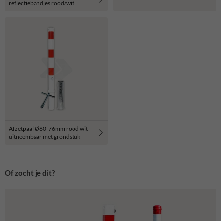
reflectiebandjes rood/wit
Afzetpaal Ø60-76mm rood wit -
uitneembaar met grondstuk
Of zocht je dit?