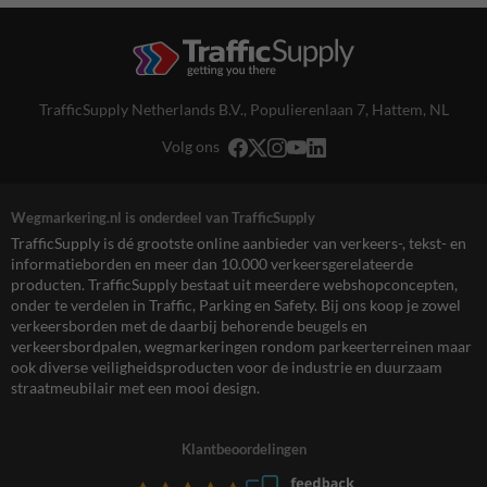
TrafficSupply Netherlands B.V.,
Populierenlaan 7
,
Hattem, NL
Volg ons
Wegmarkering.nl is onderdeel van TrafficSupply
TrafficSupply is dé grootste online aanbieder van verkeers-, tekst- en
informatieborden en meer dan 10.000 verkeersgerelateerde
producten. TrafficSupply bestaat uit meerdere webshopconcepten,
onder te verdelen in Traffic, Parking en Safety. Bij ons koop je zowel
verkeersborden met de daarbij behorende beugels en
verkeersbordpalen, wegmarkeringen rondom parkeerterreinen maar
ook diverse veiligheidsproducten voor de industrie en duurzaam
straatmeubilair met een mooi design.
Klantbeoordelingen