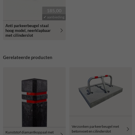
185,00
✔ aanbieding
Anti parkeerbeugel staal
hoog model, neerklapbaar
met cilinderslot
Gerelateerde producten
Verzonken parkeerbeugel met
betonvoet en cilinderslot
Kunststof diamantkoppaal met