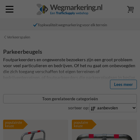
Topkwaliteit wegmarkering voor elk terrein
Verkeerspalen
Parkeerbeugels
Foutparkeerders en ongewenste bezoekers zijn een groot probleem
voor veel particulieren en bedrijven. Of het nu gaat om onbevoegden
die zich toegang verschaffen tot eigen terreinen of
bedrijventerreinen, of foutparkeerders die parkeerplaatsen in beslag
nemen die bedoeld zijn voor bezoekers, medewerkers en/of bewoners
Lees meer
- het kan leiden tot frustratie en onveilige situaties. Bij
Informatiebord.nl bieden wij topkwaliteit parkeerbeugels aan die
Toon gerelateerde categorieën
eenvoudig online te bestellen zijn. Onze snelle levertijden zorgen
ervoor dat u snel gebruik kunt maken van onze producten. Bekijk ook
sorteer op:
onze blog
veelgestelde vragen over parkeerbeugels
!
populairste
populaire
keuze
keuze