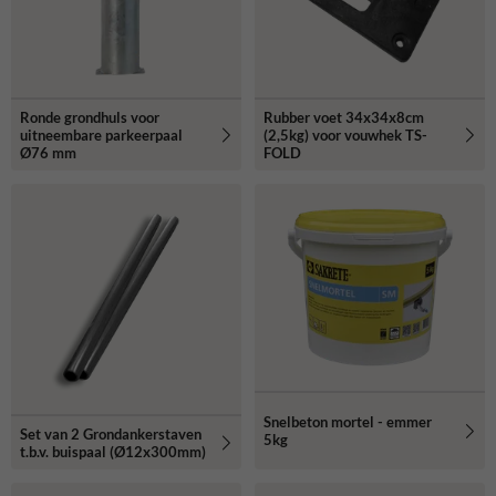
Ronde grondhuls voor
Rubber voet 34x34x8cm
uitneembare parkeerpaal
(2,5kg) voor vouwhek TS-
Ø76 mm
FOLD
Snelbeton mortel - emmer
Set van 2 Grondankerstaven
5kg
t.b.v. buispaal (Ø12x300mm)