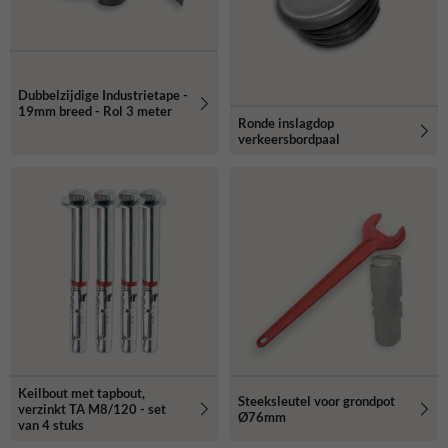
Dubbelzijdige Industrietape -
19mm breed - Rol 3 meter
Ronde inslagdop
verkeersbordpaal
Keilbout met tapbout,
Steeksleutel voor grondpot
verzinkt TA M8/120 - set
Ø76mm
van 4 stuks