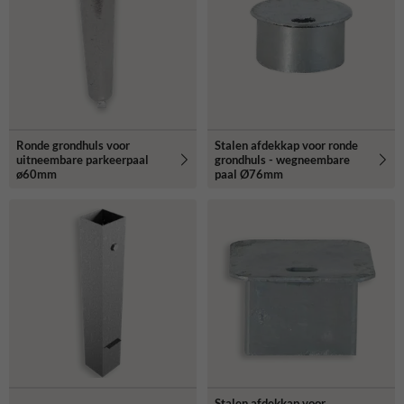
Ronde grondhuls voor
Stalen afdekkap voor ronde
uitneembare parkeerpaal
grondhuls - wegneembare
ø60mm
paal Ø76mm
Stalen afdekkap voor