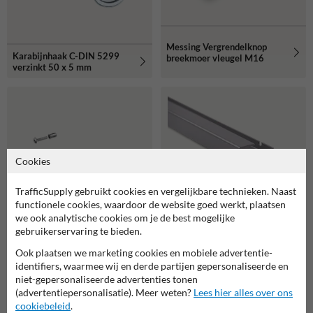
Messing Vergrendelknop
Karabijnhaak C-DIN 5299
breekmoer vleugel M16
verzinkt 50 x 5 mm
Cookies
TrafficSupply gebruikt cookies en vergelijkbare technieken. Naast
functionele cookies, waardoor de website goed werkt, plaatsen
we ook analytische cookies om je de best mogelijke
Montagestrip grijs RAL7042
300mm - 22mm diep - extra
gebruikerservaring te bieden.
bevestigingspunt voor beugel
Montageset - Hekwerk
Ook plaatsen we marketing cookies en mobiele advertentie-
DUBBELZIJDIG
identifiers, waarmee wij en derde partijen gepersonaliseerde en
niet-gepersonaliseerde advertenties tonen
(advertentiepersonalisatie). Meer weten?
Lees hier alles over ons
cookiebeleid
.