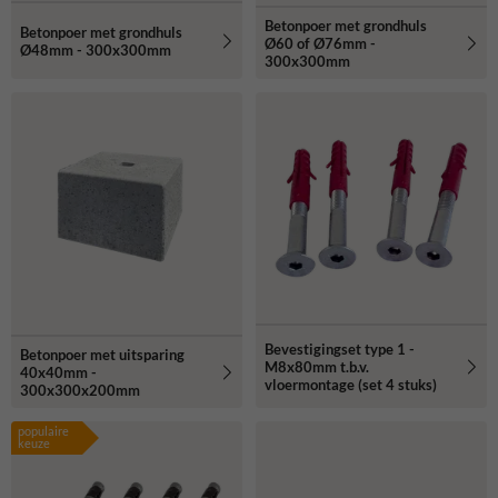
Betonpoer met grondhuls
Betonpoer met grondhuls
Ø60 of Ø76mm -
Ø48mm - 300x300mm
300x300mm
Bevestigingset type 1 -
Betonpoer met uitsparing
M8x80mm t.b.v.
40x40mm -
vloermontage (set 4 stuks)
300x300x200mm
populaire
keuze