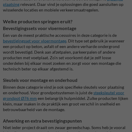
plaatsing
relevant. Daar vind je oplossingen die goed aansluiten op
wisselende locaties en mobiele verkeersmaatregelen.
Welke producten springen eruit?
Bevestigingssets voor vloermontage
Een van de meest praktische accessoires in deze categorie is de
bevestigingsset voor vloermontage
. Dit type set gebruik je wanneer
een product op beton, asfalt of een andere verharde ondergrond
wordt bevestigd. Denk aan afzetpalen, parkeerpalen of andere
producten met voetplaat. Zo’n set voorkomt dat je zelf losse
onderdelen bij elkaar moet zoeken en zorgt voor een montage die
technisch beter op elkaar afgestemd is.
Sleutels voor montage en onderhoud
Binnen deze categorie vind je ook specifieke sleutels voor plaatsing
en onderhoud. Voor grondpotsystemen is juist de
steeksleutel voor
grondpot Ø76 mm
een belangrijk hulpmiddel. Zulke producten lijken
klein, maar maken in de praktijk een groot verschil in snelheid en
betrouwbaarheid van de montage.
Afwerking en extra bevestigingspunten
Niet ieder project draait om zwaar gereedschap. Soms heb je vooral