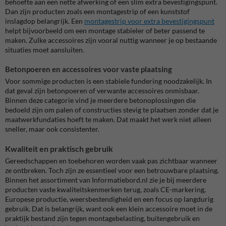
behoefte aan een nette afwerking of een slim extra bevestigingspunt.
Dan zijn producten zoals een montagestrip of een kunststof
inslagdop belangrijk. Een
montagestrip voor extra bevestigingspunt
helpt bijvoorbeeld om een montage stabieler of beter passend te
maken. Zulke accessoires zijn vooral nuttig wanneer je op bestaande
situaties moet aansluiten.
Betonpoeren en accessoires voor vaste plaatsing
Voor sommige producten is een stabiele fundering noodzakelijk. In
dat geval zijn betonpoeren of verwante accessoires onmisbaar.
Binnen deze categorie vind je meerdere betonoplossingen die
bedoeld zijn om palen of constructies stevig te plaatsen zonder dat je
maatwerkfundaties hoeft te maken. Dat maakt het werk niet alleen
sneller, maar ook consistenter.
Kwaliteit en praktisch gebruik
Gereedschappen en toebehoren worden vaak pas zichtbaar wanneer
ze ontbreken. Toch zijn ze essentieel voor een betrouwbare plaatsing.
Binnen het assortiment van Informatiebord.nl zie je bij meerdere
producten vaste kwaliteitskenmerken terug, zoals CE-markering,
Europese productie, weersbestendigheid en een focus op langdurig
gebruik. Dat is belangrijk, want ook een klein accessoire moet in de
praktijk bestand zijn tegen montagebelasting, buitengebruik en