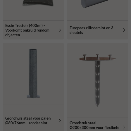
Essie Trottoir (400ml) -
Europees cilinderslot en 3
Voorkomt onkruid rondom
sleutels
objecten
Grondhuls staal voor palen
Grondstuk staal
Ø60/76mm - zonder slot
Ø200x300mm voor flexibele