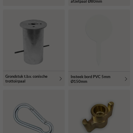
afzetpaal Ø80mm
Grondstuk t.b.v. conische
Insteek bord PVC 5mm
trottoirpaal
Ø150mm