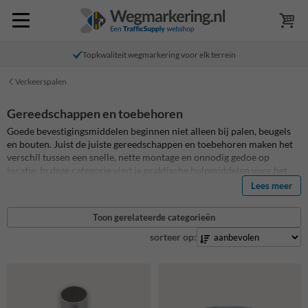
Topkwaliteit wegmarkering voor elk terrein
Verkeerspalen
Gereedschappen en toebehoren
Goede bevestigingsmiddelen beginnen niet alleen bij palen, beugels
en bouten. Juist de juiste gereedschappen en toebehoren maken het
verschil tussen een snelle, nette montage en onnodig gedoe op
locatie. In deze categorie vind je praktische hulpmiddelen voor het
plaatsen, vastzetten, afwerken, onderhouden en beveiligen van
Lees meer
verkeersborden, afzetpalen en andere terreinproducten. Denk aan
sleutels voor grondpotsystemen, bevestigingssets voor vloermontage,
Toon gerelateerde categorieën
anti-diefstal gereedschap, montagestrips, betonpoeren en kleine
accessoires die ervoor zorgen dat een plaatsing technisch klopt en
sorteer op:
langdurig goed blijft functioneren.