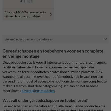
Afzetpaal Ø60-76mm rood wit -
uitneembaar met grondstuk
Gereedschappen en toebehoren
Gereedschappen en toebehoren voor een complete
en veilige montage
Deze productgroep is vooral interessant voor monteurs, aannemers,
facilitair beheerders, hoveniers, gemeenten en bedrijven die
verkeers- en terreinproducten professioneel willen plaatsen. Ook
wanneer je al beschikt over het hoofdproduct, heb je vaak nog een
passend hulpmiddel of accessoire nodig om de montage compleet te
maken. Daarom sluit deze categorie logisch aan op het bredere
assortiment
bevestigingsmiddelen
.
Wat valt onder gereedschappen en toebehoren?
Gereedschappen en toebehoren zijn alle aanvullende producten die
je helpen bij een correcte plaatsing of afwerking. Het gaat dus niet