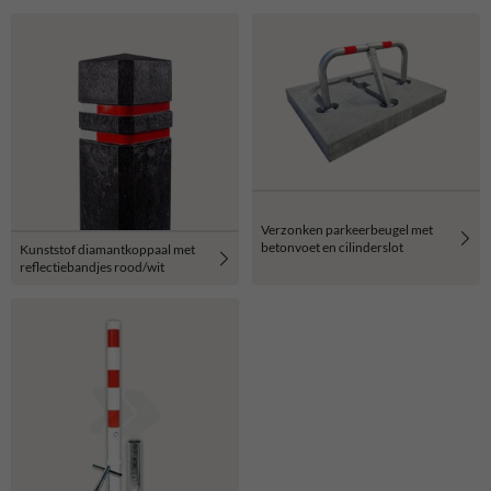
Verzonken parkeerbeugel met
betonvoet en cilinderslot
Kunststof diamantkoppaal met
reflectiebandjes rood/wit