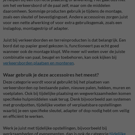
om het verkeersbord of de paal zelf, maar om de middelen
daaromheen. Sommige producten gebruik je tijdens de montage,
zoals een sleutel of bevestigingsset. Andere accessoires zorgen juist
voor een nette afwerking of voor extra gebruiksgemak, zoals een
inslagdop, montagestrip of adapter.
Juist bij verkeersborden en terreinproducten is dat belangrijk. Een
bord dat op papier goed gekozen is, functioneert pas echt goed
wanneer ook de montage klopt. Wie meer wil weten over de juiste
combinatie van paal, beugel en toebehoren, kan ook kijken bij
verkeersborden plaatsen en monteren
.
Waar gebruik je deze accessoires het meest?
Deze categorie wordt vooral gebruikt bij het plaatsen van
verkeersborden op bestaande palen, nieuwe palen, hekken, muren en
voetplaten. Ook bij tijdelijke plaatsing en wegwerkzaamheden komen
specifieke hulpmiddelen vaak terug. Denk bijvoorbeeld aan systemen
met grondpotten, tijdelijke voeten of verplaatsbare opstellingen
waarbij je een specifieke sleutel, adapter of dop nodig hebt om veilig
en efficiënt te werken.
Werk je juist met tijdelijke opstellingen, bijvoorbeeld bij
werkzaamheden of evenementen, dan is ook de categorie
tijdelijke