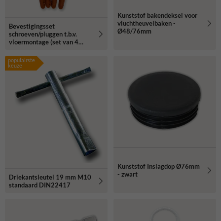
Kunststof bakendeksel voor
vluchtheuvelbaken -
Bevestigingsset
Ø48/76mm
schroeven/pluggen t.b.v.
vloermontage (set van 4
stuks)
populairste
keuze
Kunststof Inslagdop Ø76mm
- zwart
Driekantsleutel 19 mm M10
standaard DIN22417