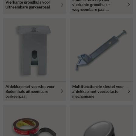
Vierkante grondhuls voor
vierkante grondhuls -
uitneembare parkeerpaal
wegneembare paal
70x70mm
Afdekkap met veerslot voor
Multifunctionele sleutel voor
Bodemhuls uitneembare
afdekkap met veerbelaste
parkeerpaal
mechanisme