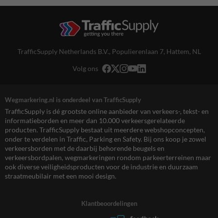
TrafficSupply Netherlands B.V.,
Populierenlaan 7
,
Hattem, NL
Volg ons
Wegmarkering.nl is onderdeel van TrafficSupply
TrafficSupply is dé grootste online aanbieder van verkeers-, tekst- en
informatieborden en meer dan 10.000 verkeersgerelateerde
producten. TrafficSupply bestaat uit meerdere webshopconcepten,
onder te verdelen in Traffic, Parking en Safety. Bij ons koop je zowel
verkeersborden met de daarbij behorende beugels en
verkeersbordpalen, wegmarkeringen rondom parkeerterreinen maar
ook diverse veiligheidsproducten voor de industrie en duurzaam
straatmeubilair met een mooi design.
Klantbeoordelingen