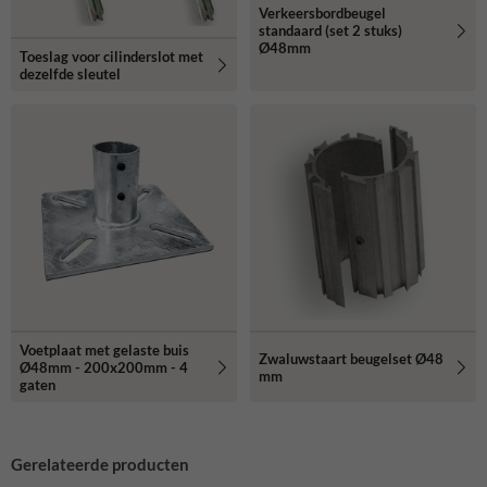
Verkeersbordbeugel
standaard (set 2 stuks)
Ø48mm
Toeslag voor cilinderslot met
dezelfde sleutel
Voetplaat met gelaste buis
Zwaluwstaart beugelset Ø48
Ø48mm - 200x200mm - 4
mm
gaten
Gerelateerde producten