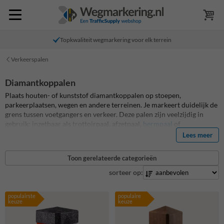
Topkwaliteit wegmarkering voor elk terrein
Verkeerspalen
Diamantkoppalen
Plaats houten- of kunststof diamantkoppalen op stoepen,
parkeerplaatsen, wegen en andere terreinen. Je markeert duidelijk de
grens tussen voetgangers en verkeer. Deze palen zijn veelzijdig in
gebruik: inzetbaar als trottoirpaal, afzetpaal,
bermpaal
of
reflectorpaal. Door de rood-witte reflecterende banden blijven ze
Lees meer
goed zichtbaar bij donker en slecht weer, ook op plekken zonder
straatverlichting.
De kunststof uitvoering is stevig, onderhoudsvrij en
Toon gerelateerde categorieën
valt op. De kunststof diamantkoppaal is niet voor niets de meest
toegepaste paal in het Nederlandse straatbeeld.
sorteer op:
populairste
populaire
keuze
keuze