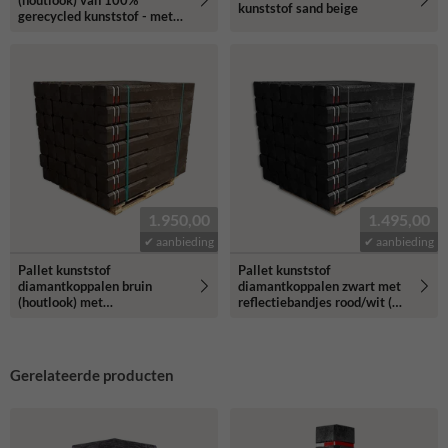
(houtlook) van 100%
kunststof sand beige
gerecycled kunststof - met
reflecterende bandjes
1.950,00
1.495,00
✔ aanbieding
✔ aanbieding
Pallet kunststof
Pallet kunststof
diamantkoppalen bruin
diamantkoppalen zwart met
(houtlook) met
reflectiebandjes rood/wit (49
reflectiebandjes rood/wit (49
stuks)
stuks)
Gerelateerde producten