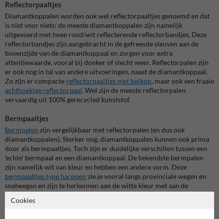
Reflectorpaaltjes
Diamantkoppalen worden ook wel reflectorpaaltjes genoemd en dat
is niet voor niets: de meeste diamantkoppalen zijn namelijk
uitgevoerd met twee rood/wit reflecterende reflectorbandjes. Deze
reflectorbandjes zijn aangebracht in de gefreesde sleuven aan de
bovenzijde van de diamantkoppaal en zorgen voor extra
attentiewaarde, vooral bij donker of slecht weer. Reflectorpalen zijn
er ook nog in tal van andere uitvoeringen, naast de diamantkoppaal.
Zo zijn er compacte
reflectorpaaltjes met bolkop
, maar ook een fraaie
achthoekige reflectorpaal
. Wel zijn de meeste reflectorpalen
vervaardig uit 100% gerecycled kunststof.
Bermpaaltjes
Bermpalen
zijn vergelijkbaar met reflectorpalen (en dus ook
diamantkoppalen). Sterker nog, diamantkoppalen kunnen ook prima
door als bermpaaltjes. Toch zijn er duidelijke verschillen tussen een
'echte' bermpaal en een diamantkoppaal. De bekendste bermpalen
zijn namelijk wit van kleur en hebben een andere vorm. Deze
bermpaaltjes type harpoen
zie je vooral langs provinciale wegen en
snelwegen en zijn te herkennen aan de witte kleur met aan de
voorzijde een rode reflector en aan de achterzijde een witte reflector.
Cookies
Ook zijn deze meestvoorkomende bermpaaltjes niet van gerecycled
kunstof maar van hard kunststof. Hierdoor is deze bermpaal