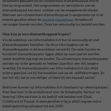
straatwerk geplaatst en de uitneembare diamantkoppaal wordt
hierop vergrendeld. Het ontgrendelen en verwijderen van de
diamantkoppaal kan door midden van de meegeleverde sleutel.
Wanneer een uitneembare diamantkoppaal is aangereden zal in de
meeste gevallen alleen de
messing vleugelmoer
(breekbout)
vervangen hoeven worden. Deze kan eenvoudig los besteld worden.
Hoe kun je een diamantkoppaal kopen?
Via de webshop van Informatiebord.nl kun je eenvoudig en snel
diamantkoppalen bestellen. Op de productpagina van de
diamantkoppalen is de leverdatum verwerkt. De vaste houten en
kunststof diamantkoppalen liggen altijd op voorraad en worden
veelal dezelfde dag nog verzonden. De uitneembare diamantkoppalen
worden op order gemaakt en hebben daardoor een iets langere
levertijd. De diamantkoppalen van Informatiebord.nl zijn altijd
scherp geprijsd. Let bij het bestellen ook op de staffelkortingen. Zo
kan het zijn dat je voordeliger uit bent bij een bepaald aantal!
Bedrijven kunnen op Informatiebord.nl standaard op rekening kopen.
Kies daarvoor in de winkelmand voor de betaaloptie 'factuur na
levering'. Uiteraard kan je als bedrijf ook betalen met iDeal,
Creditcard of Paypal. In deze gevallen krijg je altijd nog een extra
betalingskorting oplopend tot wel 3,0%!