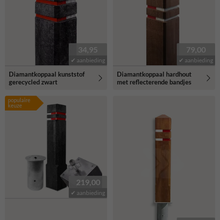
34,95
79,00
✔ aanbieding
✔ aanbieding
Diamantkoppaal kunststof
Diamantkoppaal hardhout
gerecycled zwart
met reflecterende bandjes
populaire
keuze
219,00
✔ aanbieding