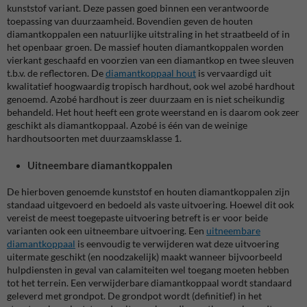
kunststof variant. Deze passen goed binnen een verantwoorde
toepassing van duurzaamheid. Bovendien geven de houten
diamantkoppalen een natuurlijke uitstraling in het straatbeeld of in
het openbaar groen. De massief houten diamantkoppalen worden
vierkant geschaafd en voorzien van een diamantkop en twee sleuven
t.b.v. de reflectoren. De
diamantkoppaal hout
is vervaardigd uit
kwalitatief hoogwaardig tropisch hardhout, ook wel azobé hardhout
genoemd. Azobé hardhout is zeer duurzaam en is niet scheikundig
behandeld. Het hout heeft een grote weerstand en is daarom ook zeer
geschikt als diamantkoppaal. Azobé is één van de weinige
hardhoutsoorten met duurzaamsklasse 1.
Uitneembare diamantkoppalen
De hierboven genoemde kunststof en houten diamantkoppalen zijn
standaad uitgevoerd en bedoeld als vaste uitvoering. Hoewel dit ook
vereist de meest toegepaste uitvoering betreft is er voor beide
varianten ook een uitneembare uitvoering. Een
uitneembare
diamantkoppaal
is eenvoudig te verwijderen wat deze uitvoering
uitermate geschikt (en noodzakelijk) maakt wanneer bijvoorbeeld
hulpdiensten in geval van calamiteiten wel toegang moeten hebben
tot het terrein. Een verwijderbare diamantkoppaal wordt standaard
geleverd met grondpot. De grondpot wordt (definitief) in het