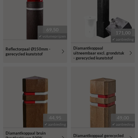
69,50
171,00
✔ volumeprijzen
✔ aanbieding
Diamantkoppaal
Reflectorpaal Ø150mm -
uitneembaar excl. grondstuk
gerecycled kunststof
- gerecycled kunststof
44,95
49,00
✔ aanbieding
✔ aanbieding
Diamantkoppaal bruin
Diamantkoppaal gerecycled