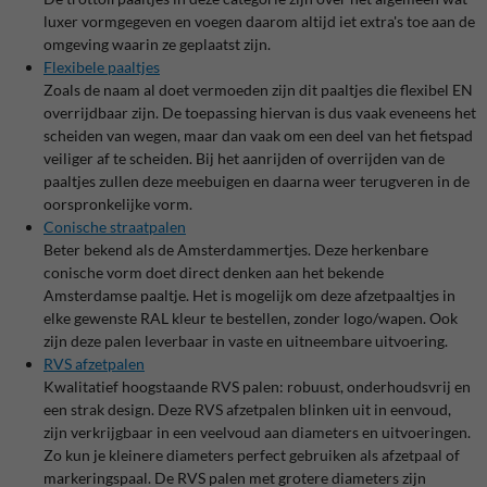
luxer vormgegeven en voegen daarom altijd iet extra's toe aan de
omgeving waarin ze geplaatst zijn.
Flexibele paaltjes
Zoals de naam al doet vermoeden zijn dit paaltjes die flexibel EN
overrijdbaar zijn. De toepassing hiervan is dus vaak eveneens het
scheiden van wegen, maar dan vaak om een deel van het fietspad
veiliger af te scheiden. Bij het aanrijden of overrijden van de
paaltjes zullen deze meebuigen en daarna weer terugveren in de
oorspronkelijke vorm.
Conische straatpalen
Beter bekend als de Amsterdammertjes. Deze herkenbare
conische vorm doet direct denken aan het bekende
Amsterdamse paaltje. Het is mogelijk om deze afzetpaaltjes in
elke gewenste RAL kleur te bestellen, zonder logo/wapen. Ook
zijn deze palen leverbaar in vaste en uitneembare uitvoering.
RVS afzetpalen
Kwalitatief hoogstaande RVS palen: robuust, onderhoudsvrij en
een strak design. Deze RVS afzetpalen blinken uit in eenvoud,
zijn verkrijgbaar in een veelvoud aan diameters en uitvoeringen.
Zo kun je kleinere diameters perfect gebruiken als afzetpaal of
markeringspaal. De RVS palen met grotere diameters zijn