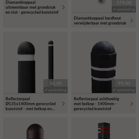
379,00
Diamantkoppaal
uitneembaar met grondstuk
✔ aanbieding
en slot - gerecycled kunststof
Diamantkoppaal hardhout
verwijderbaar met grondstuk
54,00
99,00
✔ aanbieding
✔ aanbieding
Reflectorpaal
Reflectorpaal achthoekig
Ø135x1400mm gerecycled
met bolkop - 1400mm -
kunststof - met bolkop en
gerecycled kunststof
reflectiestrook