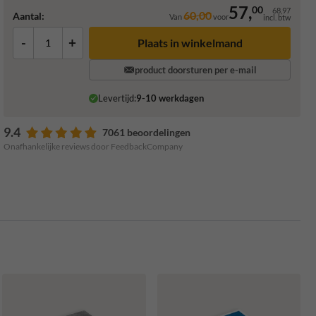
57,
00
68,97
60,00
Aantal:
Van
voor
incl. btw
-
+
Plaats in winkelmand
product doorsturen per e-mail
Levertijd:
9-10 werkdagen
9.4
7061 beoordelingen
Onafhankelijke reviews door FeedbackCompany