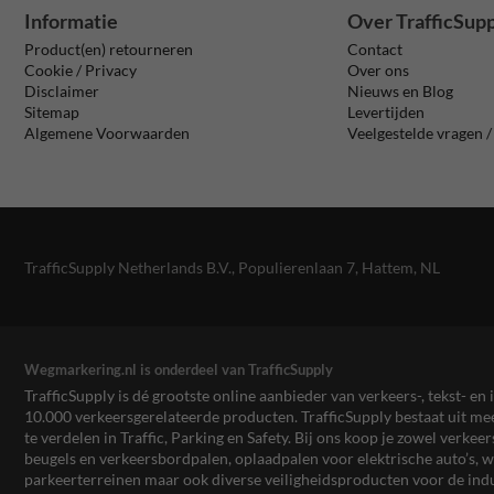
Informatie
Over TrafficSup
Product(en) retourneren
Contact
Cookie / Privacy
Over ons
Disclaimer
Nieuws en Blog
Sitemap
Levertijden
Algemene Voorwaarden
Veelgestelde vragen 
TrafficSupply Netherlands B.V.,
Populierenlaan 7
,
Hattem, NL
Wegmarkering.nl is onderdeel van TrafficSupply
TrafficSupply is dé grootste online aanbieder van verkeers-, tekst- 
10.000 verkeersgerelateerde producten. TrafficSupply bestaat uit 
te verdelen in Traffic, Parking en Safety. Bij ons koop je zowel verk
beugels en verkeersbordpalen, oplaadpalen voor elektrische auto’s
parkeerterreinen maar ook diverse veiligheidsproducten voor de ind