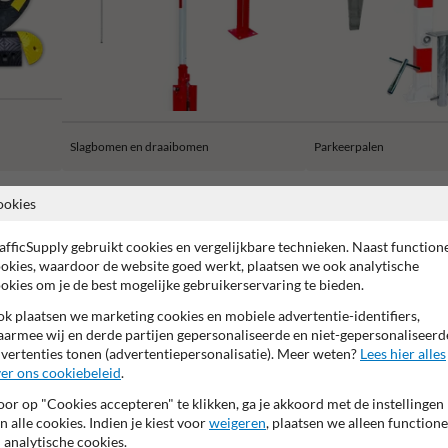
Slagbomen en draaibomen
Parkeerpalen
ookies
afficSupply gebruikt cookies en vergelijkbare technieken. Naast function
okies, waardoor de website goed werkt, plaatsen we ook analytische
aar fabrieksgarantie
Controle door specialist
KOMO gecerti
okies om je de best mogelijke gebruikerservaring te bieden.
k plaatsen we marketing cookies en mobiele advertentie-identifiers,
armee wij en derde partijen gepersonaliseerde en niet-gepersonaliseerd
vertenties tonen (advertentiepersonalisatie). Meer weten?
Lees hier alles
er ons cookiebeleid
.
or op "Cookies accepteren" te klikken, ga je akkoord met de instellingen
n alle cookies. Indien je kiest voor
weigeren
, plaatsen we alleen functione
 analytische cookies.