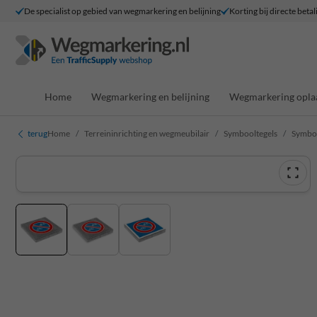
De specialist op gebied van wegmarkering en belijning
Korting bij directe betal
Home
Wegmarkering en belijning
Wegmarkering opla
terug
Home
Terreininrichting en wegmeubilair
Symbooltegels
Symboo