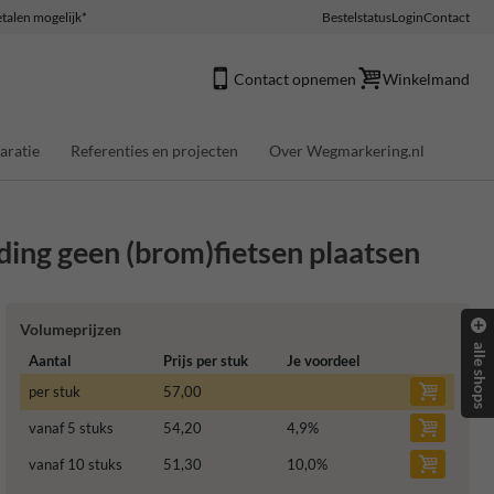
talen mogelijk*
Bestelstatus
Login
Contact
Contact opnemen
Winkelmand
aratie
Referenties en projecten
Over Wegmarkering.nl
ng geen (brom)fietsen plaatsen
Volumeprijzen
alle shops
Aantal
Prijs per stuk
Je voordeel
per stuk
57,00
vanaf 5 stuks
54,20
4,9
%
vanaf 10 stuks
51,30
10,0
%