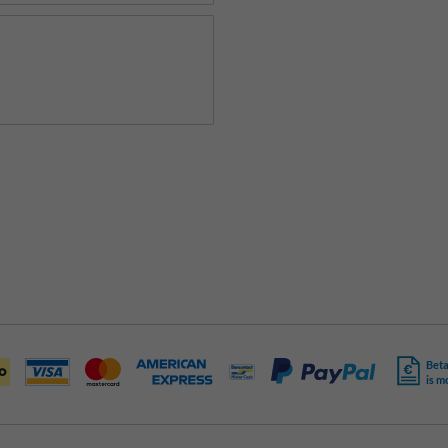
Beta
is m