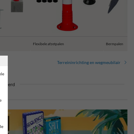
Flexibele afzetpalen
Bermpalen
Terreininrichting en wegmeubilair
ele
ficeerd
e
le