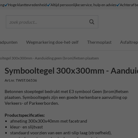
ing
Hoge klanttevredenheid
Altijd persoonlijke service, hulp en advies
Achteraf be
zoek product...
adpunten
Wegmarkering doe-het-zelf
Thermoplast
Asfaltrep
ltegel 300x300mm - Aanduiding geen (brom)fietsen plaatsen
Symbooltegel 300x300mm - Aanduidi
Art.nr. TWST.06536
Betonnen stoeptegel bedrukt met E3 symbool Geen (brom)fietsen
plaatsen. Symbooltegels zijn een goede herkenbare aanvulling op
Verkeers- of Parkeerborden.
Productspecificaties:
afmeting 300x300x40mm met facetrand
kleur- en slijtvast
standaard voorzien van een anti-slip laag (stroefheid),