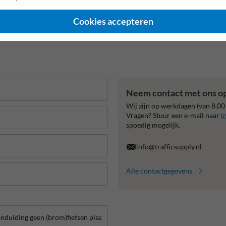
Cookies accepteren
Neem contact met ons o
Wij zijn op werkdagen (van 8.00
Vragen? Stuur een e-mail naar
i
spoedig mogelijk.
info@trafficsupply.nl
Alle contactgegevens