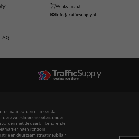
ply
Winkelmand
info@trafficsupply.nl
/ FAQ
en informatieborden en meer dan
meerdere webshopconcepten, onder
eersborden met de daarbij behorende
, wegmarkeringen rondom
ustrie en duurzaam straatmeubilair