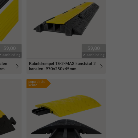
59,00
59,00
✔ aanbieding
✔ aanbieding
alen
Kabeldrempel TS-2-MAX kunststof 2
5mm
kanalen -970x250x45mm
populairste
keuze