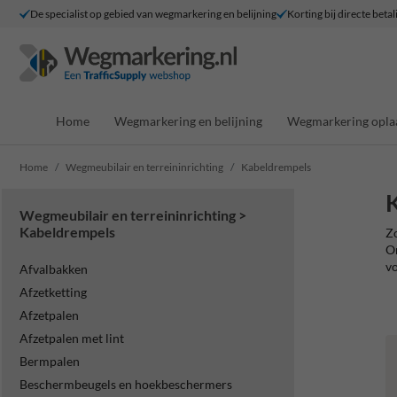
De specialist op gebied van wegmarkering en belijning
Korting bij directe betal
Home
Wegmarkering en belijning
Wegmarkering opla
Home
Wegmeubilair en terreininrichting
Kabeldrempels
Wegmeubilair en terreininrichting >
Kabeldrempels
Zo
On
vo
Afvalbakken
Afzetketting
Afzetpalen
Afzetpalen met lint
Bermpalen
Beschermbeugels en hoekbeschermers