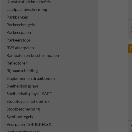
Kunststof picknicktafels
Laadpaal bescherming
Parkbanken
Parkeerbeugels
Parkeerpalen
Parkeerstops
p
RVS afzetpalen
k
Rampalen en beschermpalen
Reflectoren
Rijbaanscheiding
Slagbomen en draaibomen
Snelheidsdisplays
Snelheidsdisplays I-SAFE
Stoeptegels met opdruk
Stootbescherming
Symbooltegels
Veerpalen TS-KICKFLEX
Verkeersdrempels