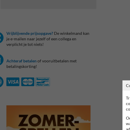
Vrijblijvende prijsopgave?
De winkelmand kan
je e-mailen naar jezelf of een collega en
verplicht je tot niets!
Achteraf betalen
of vooruitbetalen met
betalingskorting!
C
Tr
co
co
Oo
wa
ad