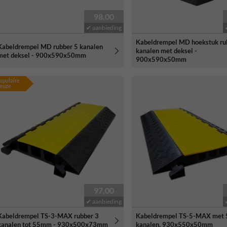
98,00
✔ aanbieding
Kabeldrempel MD hoekstuk ru
Kabeldrempel MD rubber 5 kanalen
kanalen met deksel -
met deksel - 900x590x50mm
900x590x50mm
opulaire
euze
97,00
✔ aanbieding
Kabeldrempel TS-3-MAX rubber 3
Kabeldrempel TS-5-MAX met 
kanalen tot 55mm - 930x500x73mm
kanalen, 930x550x50mm