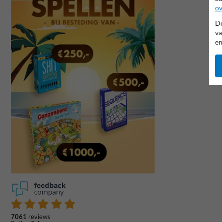
ov
Do
va
en
7061
reviews