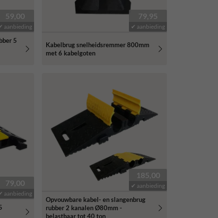
59,00
79,95
✔ aanbieding
✔ aanbieding
bber 5
Kabelbrug snelheidsremmer 800mm
met 6 kabelgoten
185,00
79,00
✔ aanbieding
✔ aanbieding
Opvouwbare kabel- en slangenbrug
5
rubber 2 kanalen Ø80mm -
belastbaar tot 40 ton