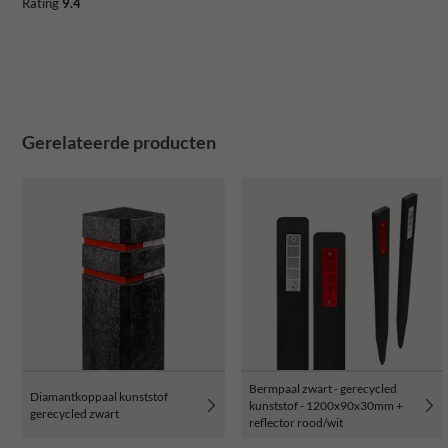
Rating
9.4
Gerelateerde producten
Bermpaal zwart - gerecycled
Diamantkoppaal kunststof
kunststof - 1200x90x30mm +
gerecycled zwart
reflector rood/wit