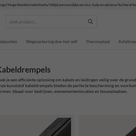
ing
Hoge klanttevredenheid
Altijd persoonlijke service, hulp en advies
Achteraf be
zoek product...
adpunten
Wegmarkering doe-het-zelf
Thermoplast
Asfaltrep
Kabeldrempels
ek je een efficiënte oplossing om kabels en leidingen veilig over de gron
ze kunststof kabeldrempels bieden de perfecte bescherming en voorkome
rmen. Ideaal voor bedrijven, evenementenlocaties en bouwplaatsen.