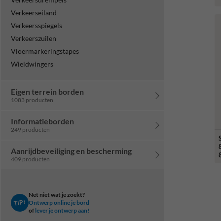
Verkeerseiland
Verkeersspiegels
Verkeerszuilen
Vloermarkeringstapes
Wieldwingers
Eigen terrein borden
1083 producten
Informatieborden
249 producten
Aanrijdbeveiliging en bescherming
409 producten
Net niet wat je zoekt?
TIP!
Ontwerp online je bord
of
lever je ontwerp aan!