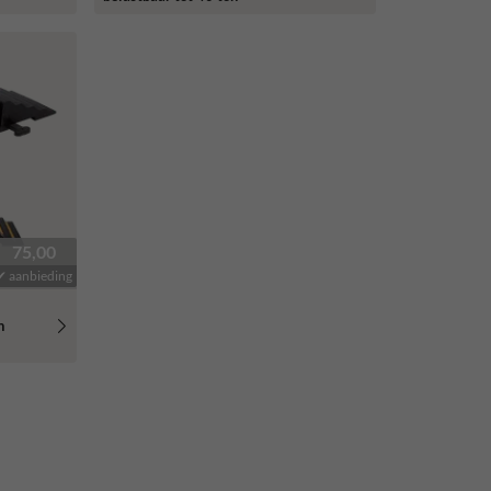
75,00
✔ aanbieding
n