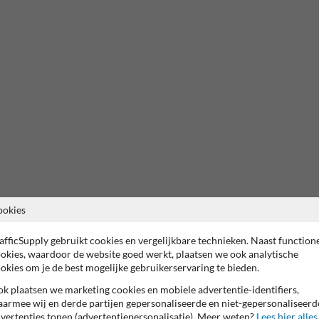
ookies
afficSupply gebruikt cookies en vergelijkbare technieken. Naast function
okies, waardoor de website goed werkt, plaatsen we ook analytische
okies om je de best mogelijke gebruikerservaring te bieden.
k plaatsen we marketing cookies en mobiele advertentie-identifiers,
armee wij en derde partijen gepersonaliseerde en niet-gepersonaliseerd
vertenties tonen (advertentiepersonalisatie). Meer weten?
Lees hier alles