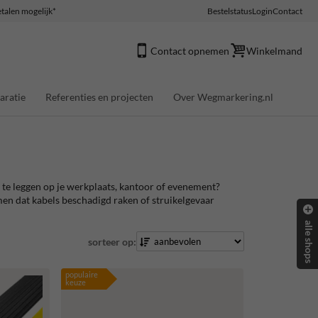
talen mogelijk*
Bestelstatus
Login
Contact
Contact opnemen
Winkelmand
aratie
Referenties en projecten
Over Wegmarkering.nl
d te leggen op je werkplaats, kantoor of evenement?
n dat kabels beschadigd raken of struikelgevaar
alle shops
sorteer op:
populaire
keuze