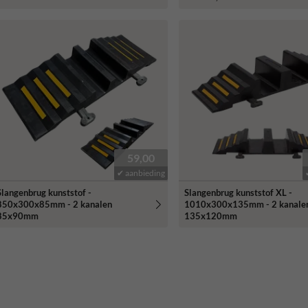
59,00
✔ aanbieding
Slangenbrug kunststof -
Slangenbrug kunststof XL -
850x300x85mm - 2 kanalen
1010x300x135mm - 2 kanale
85x90mm
135x120mm