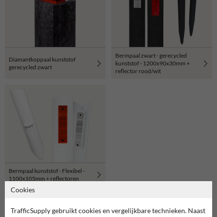
Bermpaal zwart - gerecycled
Diamantkoppaal kunststof
kunststof - 1200x90x30mm +
gerecycled zwart
reflector rood/wit
Bermpaal kunststof - Flexibel -
1100x105mm + reflectoren
Cookies
TrafficSupply gebruikt cookies en vergelijkbare technieken. Naast
Of zocht je dit?