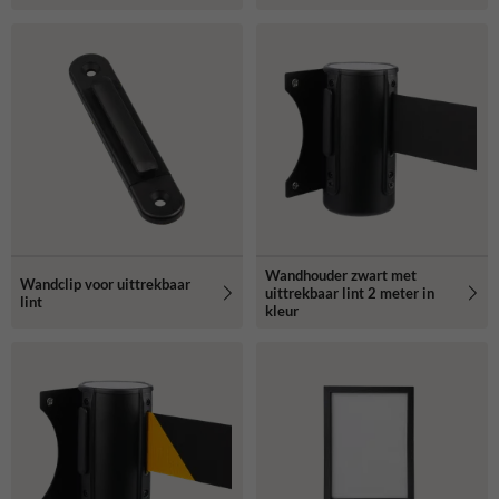
Wandhouder zwart met
Wandclip voor uittrekbaar
uittrekbaar lint 2 meter in
lint
kleur