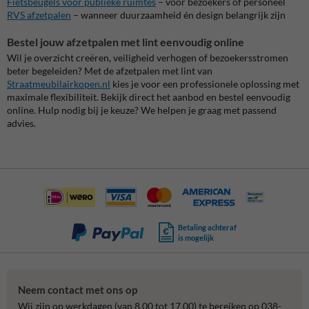
Fietsbeugels voor publieke ruimtes
– voor bezoekers of personeel
RVS afzetpalen
– wanneer duurzaamheid én design belangrijk zijn
Bestel jouw afzetpalen met lint eenvoudig online
Wil je overzicht creëren, veiligheid verhogen of bezoekersstromen
beter begeleiden? Met de afzetpalen met lint van
Straatmeubilairkopen.nl
kies je voor een professionele oplossing met
maximale flexibiliteit. Bekijk direct het aanbod en bestel eenvoudig
online. Hulp nodig bij je keuze? We helpen je graag met passend
advies.
Betaling achteraf
is mogelijk
Neem contact met ons op
Wij zijn op werkdagen (van 8.00 tot 17.00) te bereiken op 038-