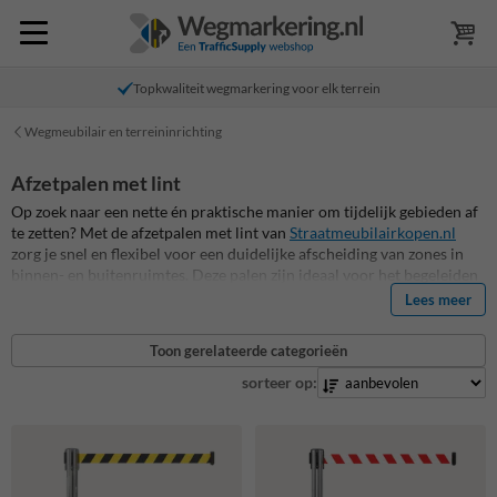
Topkwaliteit wegmarkering voor elk terrein
Wegmeubilair en terreininrichting
Afzetpalen met lint
Op zoek naar een nette én praktische manier om tijdelijk gebieden af
te zetten? Met de afzetpalen met lint van
Straatmeubilairkopen.nl
zorg je snel en flexibel voor een duidelijke afscheiding van zones in
binnen- en buitenruimtes. Deze palen zijn ideaal voor het begeleiden
van bezoekersstromen, het reguleren van wachtrijen of het tijdelijk
Lees meer
blokkeren van doorgangen. In tegenstelling tot vaste verkeerspalen of
afzethekken zijn afzetpalen met uittrekbaar lint eenvoudig te
Toon gerelateerde categorieën
verplaatsen, op te bergen en aan te passen aan veranderende
situaties. Dankzij het oprolbare lint zijn ze ook nog eens
sorteer op:
ruimtebesparend.