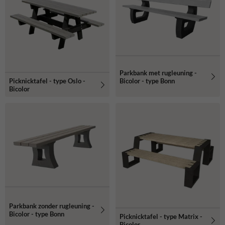
buitenbanken en nog veel meer Govaplast straatmeubilair! De stijlen
variëren van klassiek en neutraal tot modern en stedelijk.
Parkbank met rugleuning -
Bicolor - type Bonn
Picknicktafel - type Oslo -
Bicolor
Parkbank zonder rugleuning -
Bicolor - type Bonn
Picknicktafel - type Matrix -
Bicolor