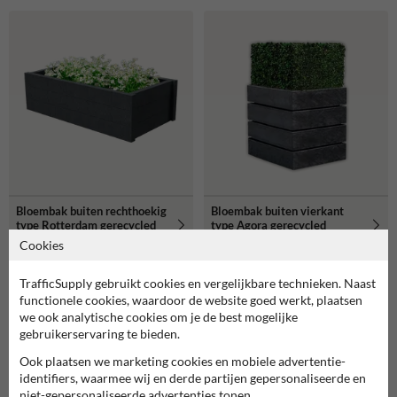
Bloembak buiten rechthoekig
Bloembak buiten vierkant
type Rotterdam gerecycled
type Agora gerecycled
kunststof
kunststof
Cookies
TrafficSupply gebruikt cookies en vergelijkbare technieken. Naast
functionele cookies, waardoor de website goed werkt, plaatsen
we ook analytische cookies om je de best mogelijke
gebruikerservaring te bieden.
Ook plaatsen we marketing cookies en mobiele advertentie-
identifiers, waarmee wij en derde partijen gepersonaliseerde en
niet-gepersonaliseerde advertenties tonen