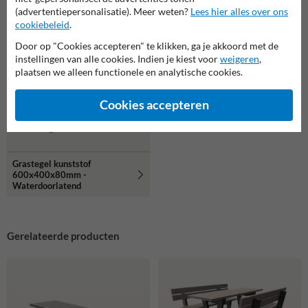
(advertentiepersonalisatie). Meer weten?
Lees hier alles over ons
Bankprofiel plank gerecycled
Sample-kit Govaplast -
cookiebeleid
.
kunststof -
Experience box
1800x120x40mm
Door op "Cookies accepteren" te klikken, ga je akkoord met de
instellingen van alle cookies. Indien je kiest voor
weigeren
,
plaatsen we alleen functionele en analytische cookies.
Cookies accepteren
Grastegel kunststof
600x400x80mm -
Waterdoorlatend
Gerelateerde producten