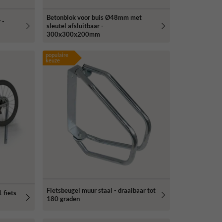
Betonblok voor buis Ø48mm met
 -
sleutel afsluitbaar -
300x300x200mm
populaire
keuze
Fietsbeugel muur staal - draaibaar tot
 fiets
180 graden