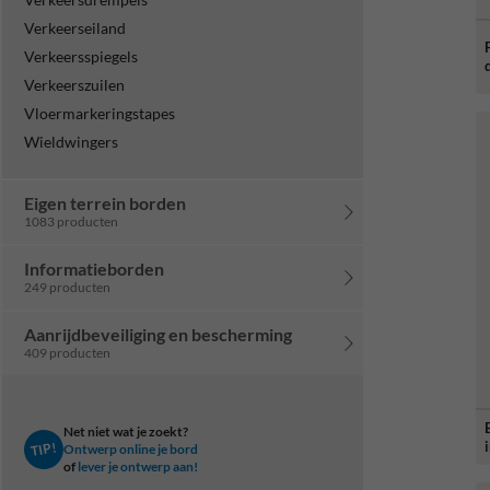
Verkeerseiland
Verkeersspiegels
Verkeerszuilen
Vloermarkeringstapes
Wieldwingers
Eigen terrein borden
1083 producten
Informatieborden
249 producten
Aanrijdbeveiliging en bescherming
409 producten
Net niet wat je zoekt?
TIP!
Ontwerp online je bord
of
lever je ontwerp aan!