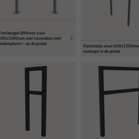
Fietsbeugel Ø48mm staal
600x1000mm met tussenbuis met
bodemplaten - op de grond
Fietsnietje staal 600x1300mm
montage in de grond