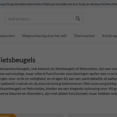
ing
Hoge klanttevredenheid
Altijd persoonlijke service, hulp en advies
Achteraf be
zoek product...
adpunten
Wegmarkering doe-het-zelf
Thermoplast
Asfaltrep
ietsbeugels
etsaanleunbeugels, ook bekend als fietsbeugels of fietsnietjes, zijn een 
ze eenvoudige, maar uiterst functionele voorzieningen spelen een crucia
rgen voor orde en veiligheid, en dragen bij aan een aantrekkelijk straat
raatbeeld creëren en de doorstroming belemmeren. Met onze zorgvuldig g
etsaanbeugels en fietsnietjes, bieden we een elegante oplossing voor dit
verse kleuren en diameters, zijn niet alleen functioneel, maar hebben ook
opulaire