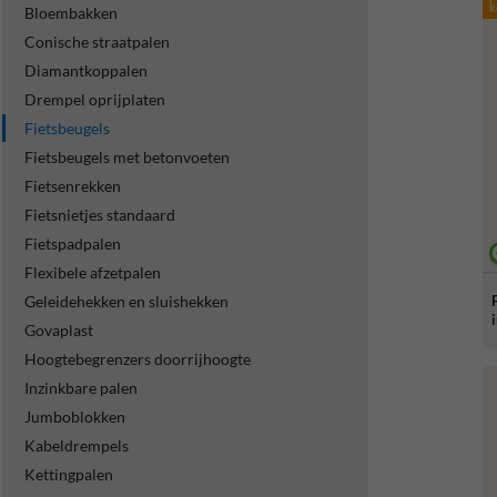
k
Bloembakken
Conische straatpalen
Diamantkoppalen
Drempel oprijplaten
Fietsbeugels
Fietsbeugels met betonvoeten
Fietsenrekken
Fietsnietjes standaard
Fietspadpalen
Flexibele afzetpalen
Geleidehekken en sluishekken
Govaplast
Hoogtebegrenzers doorrijhoogte
Inzinkbare palen
Jumboblokken
Kabeldrempels
Kettingpalen