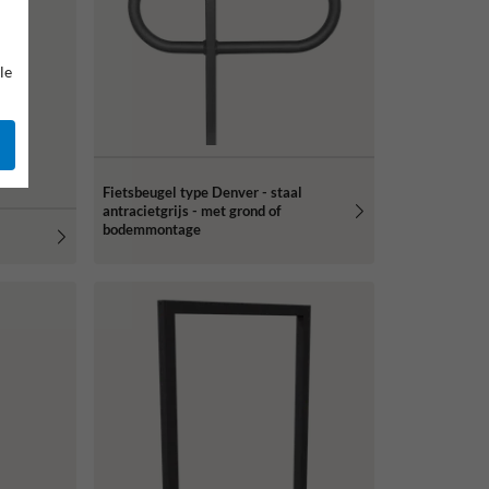
le
Fietsbeugel type Denver - staal
antracietgrijs - met grond of
bodemmontage