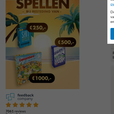
ov
Do
va
en
7061
reviews