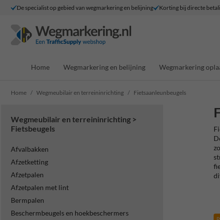
De specialist op gebied van wegmarkering en belijning
Korting bij directe betal
Home
Wegmarkering en belijning
Wegmarkering opla
Home
Wegmeubilair en terreininrichting
Fietsaanleunbeugels
F
Wegmeubilair en terreininrichting >
Fietsbeugels
Fi
De
zo
Afvalbakken
st
Afzetketting
fi
Afzetpalen
di
Afzetpalen met lint
Bermpalen
Beschermbeugels en hoekbeschermers
p