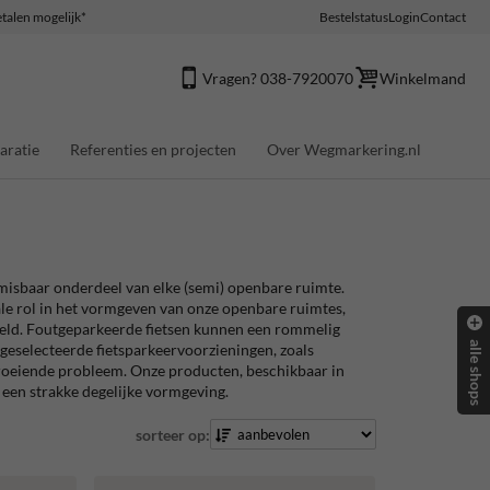
talen mogelijk*
Bestelstatus
Login
Contact
Vragen? 038-7920070
Winkelmand
aratie
Referenties en projecten
Over Wegmarkering.nl
onmisbaar onderdeel van elke (semi) openbare ruimte.
le rol in het vormgeven van onze openbare ruimtes,
beeld. Foutgeparkeerde fietsen kunnen een rommelig
alle shops
eselecteerde fietsparkeervoorzieningen, zoals
 groeiende probleem. Onze producten, beschikbaar in
 een strakke degelijke vormgeving.
sorteer op: