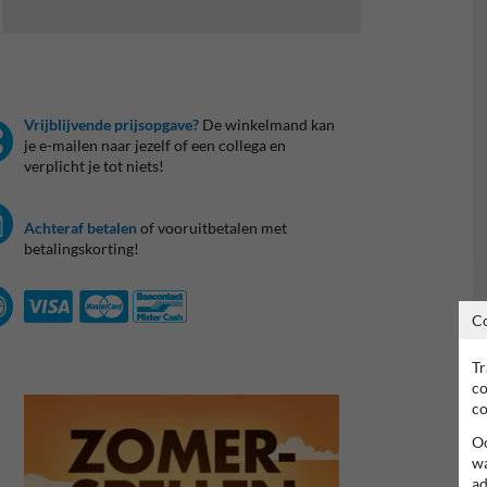
Vrijblijvende prijsopgave?
De winkelmand kan
je e-mailen naar jezelf of een collega en
verplicht je tot niets!
Achteraf betalen
of vooruitbetalen met
betalingskorting!
C
Tr
co
co
Oo
wa
ad