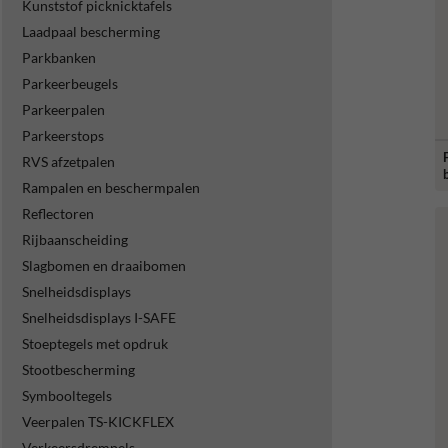
Kunststof picknicktafels
Laadpaal bescherming
Parkbanken
Parkeerbeugels
Parkeerpalen
Parkeerstops
RVS afzetpalen
Rampalen en beschermpalen
Reflectoren
Rijbaanscheiding
Slagbomen en draaibomen
Snelheidsdisplays
Snelheidsdisplays I-SAFE
Stoeptegels met opdruk
Stootbescherming
Symbooltegels
Veerpalen TS-KICKFLEX
Verkeersdrempels