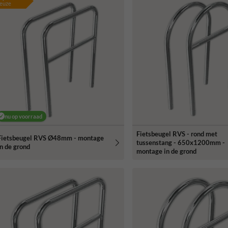
euze
nu op voorraad
Fietsbeugel RVS - rond met
Fietsbeugel RVS Ø48mm - montage
tussenstang - 650x1200mm -
in de grond
montage in de grond