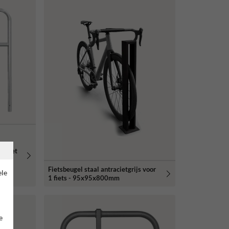
mm met
Fietsbeugel staal antracietgrijs voor
ele
1 fiets - 95x95x800mm
e