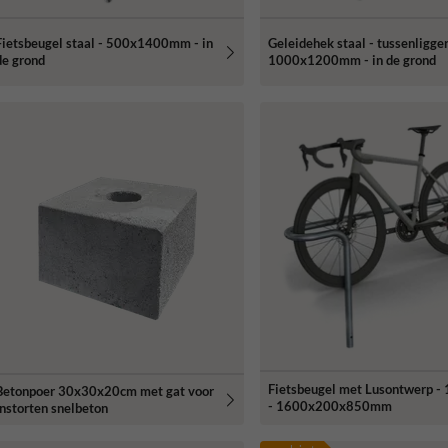
Fietsbeugel staal - 500x1400mm - in
Geleidehek staal - tussenligger
de grond
1000x1200mm - in de grond
Fietsbeugel met Lusontwerp - 1
Betonpoer 30x30x20cm met gat voor
- 1600x200x850mm
instorten snelbeton