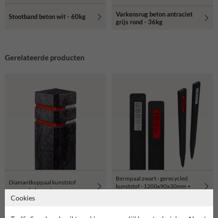
Varkensrug beton antraciet
Stootband beton wit - 60kg
grijs rond - 36kg
Gerelateerde producten
Bermpaal zwart - gerecycled
Diamantkoppaal kunststof
kunststof - 1200x90x30mm +
gerecycled zwart
reflector rood/wit
Cookies