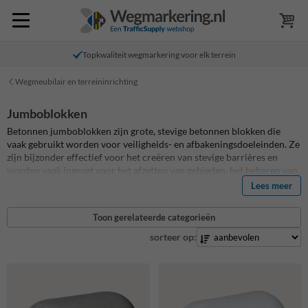
Topkwaliteit wegmarkering voor elk terrein
Wegmeubilair en terreininrichting
Jumboblokken
Betonnen jumboblokken zijn grote, stevige betonnen blokken die
vaak gebruikt worden voor veiligheids- en afbakeningsdoeleinden. Ze
zijn bijzonder effectief voor het creëren van stevige barrières en
worden vaak ingezet voor het afzetten van gebieden, het beheren van
verkeersstromen, en het bieden van bescherming tegen ramkraken of
Lees meer
ongeautoriseerde toegang. Dankzij hun robuuste aard zijn
jumboblokken bestand tegen zware impact en weersinvloeden,
Toon gerelateerde categorieën
waardoor ze ideaal zijn voor zowel tijdelijke als permanente
toepassingen in openbare en privé-omgevingen. Onze jumboblokken
sorteer op:
zijn ook verkrijgbaar met lepelgaten zodat je ze eenvoudig kunt
verplaatsen met en palletwagen.