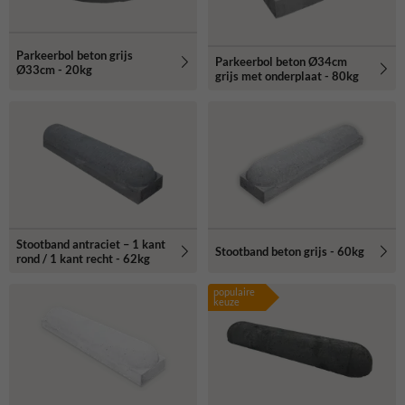
Parkeerbol beton grijs
Parkeerbol beton Ø34cm
Ø33cm - 20kg
grijs met onderplaat - 80kg
Stootband antraciet – 1 kant
Stootband beton grijs - 60kg
rond / 1 kant recht - 62kg
populaire
keuze