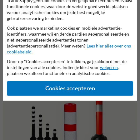
TrafficSupply gebruikt cookies en vergelijkbare technieken. Naast
functionele cookies, waardoor de website goed werkt, plaatsen
we ook analytische cookies om je de best mogelijke
gebruikerservaring te bieden.
Ook plaatsen we marketing cookies en mobiele advertentie-
identifiers, waarmee wij en derde partijen gepersonaliseerde en
niet-gepersonaliseerde advertenties tonen
(advertentiepersonalisatie). Meer weten?
Lees hier alles over ons
Bermpaal kunststof - Flexibel -
cookiebeleid
.
1100x105mm + reflectoren
Door op "Cookies accepteren" te klikken, ga je akkoord met de
instellingen van alle cookies. Indien je kiest voor
weigeren
,
plaatsen we alleen functionele en analytische cookies.
Of zocht je dit?
Cookies accepteren