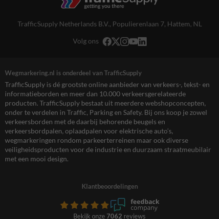
TrafficSupply Netherlands B.V.,
Populierenlaan 7
,
Hattem, NL
Volg ons
Wegmarkering.nl is onderdeel van TrafficSupply
TrafficSupply is dé grootste online aanbieder van verkeers-, tekst- en
informatieborden en meer dan 10.000 verkeersgerelateerde
producten. TrafficSupply bestaat uit meerdere webshopconcepten,
onder te verdelen in Traffic, Parking en Safety. Bij ons koop je zowel
verkeersborden met de daarbij behorende beugels en
verkeersbordpalen, oplaadpalen voor elektrische auto’s,
wegmarkeringen rondom parkeerterreinen maar ook diverse
veiligheidsproducten voor de industrie en duurzaam straatmeubilair
met een mooi design.
Klantbeoordelingen
Bekijk onze
7062
reviews