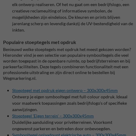
elk ontwerp realiseren. Of het nu gaat om een bedrijfslogo, een
creatieve reclameuiting of informatieve symbolen, de
mogelijkheden zijn eindeloos. De kleuren en prints blijven
jarenlang scherp en levendig dankzij de UV-bestendigheid van de
inkten.
Populaire stoeptegels met opdruk
Benieuwd welke stoeptegels met opdruk het meest gekozen worden?
Hieronder vind je een selectie van populaire symbooltegels die veel
worden toegepast in de openbare ruimte, op bedrijfsterreinen en bij
parkeerfaciliteiten. Deze tegels combineren functionaliteit met een
professionele uitstraling en zijn direct online te bestellen bij
Wegmarkering.nl.
Stoeptegel met opdruk eigen ontwerp – 300x300x45mm
Ontwerp je eigen symbooltegel met full-colour opdruk. Ideaal
voor maatwerk toepassingen zoals bedrijfslogo's of specifieke
aanwijzingen.
Stoeptegel 'Eigen terrein' – 300x300x45mm
Duidelijke aanduiding voor privéterreinen. Voorkomt
ongewenst parkeren en betreden door onbevoegden.
Symbooltegel oplaadpunt elektrische auto – 300x300x45mm