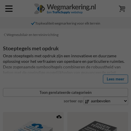
Topkwaliteit wegmarkering voor elk terrein
Wegmeubilair en terreininrichting
Stoeptegels met opdruk
Onze stoeptegels met opdruk zijn een innovatieve en duurzame
oplossing voor het verfraaien van openbare en particuliere ruimtes.
Deze zogenaamde symbooltegels combineren de robuustheid van
beton met de oneindige mogelijkheden van geavanceerde print
technologieën. De betontegels worden voorzien van een
Lees meer
hoogwaardige full colour print met meerdere beschermlagen,
waardoor de levensduur tenminste 5 jaar is. Een betere kwaliteit
Toon gerelateerde categorieën
bestaat niet! Wegvakmarkering.nl is jouw leverancier voor al jouw
symbooltegels en stoeptegels met opdruk, ook bij maatwerk! Lees in
sorteer op:
onze blog over
betontegels met print
alles over de unieke
eigenschappen en het productieproces.