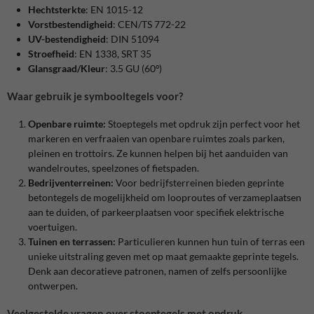
Hechtsterkte
: EN 1015-12
Vorstbestendigheid
: CEN/TS 772-22
UV-bestendigheid
: DIN 51094
Stroefheid
: EN 1338, SRT 35
Glansgraad/Kleur
: 3.5 GU (60º)
Waar gebruik je symbooltegels voor?
Openbare ruimte:
Stoeptegels met opdruk zijn perfect voor het
markeren en verfraaien van openbare ruimtes zoals parken,
pleinen en trottoirs. Ze kunnen helpen bij het aanduiden van
wandelroutes, speelzones of fietspaden.
Bedrijventerreinen:
Voor bedrijfsterreinen bieden geprinte
betontegels de mogelijkheid om looproutes of verzameplaatsen
aan te duiden, of parkeerplaatsen voor specifiek elektrische
voertuigen.
Tuinen en terrassen:
Particulieren kunnen hun tuin of terras een
unieke uitstraling geven met op maat gemaakte geprinte tegels.
Denk aan decoratieve patronen, namen of zelfs persoonlijke
ontwerpen.
Veelgestelde vragen over stoeptegels met opdruk