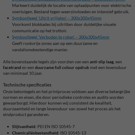
Markeert duidelijk de locatie van oplaadpunten voor elektrische
voertuigen. Bestand tegen weersinvloeden en intensief gebruik.
Symbooltegel 'Uitrit vrijlaten' – 300x300x45mm
Voorkomt blokkades bij uitritten door duidelijke visuele
communicatie op het trottoir.
Symbooltegel 'Verboden te roken' – 300x300x45mm
Geeft rookvrije zones aan op een duurzame en
vandalismebestendige manier.
Alle bovenstaande tegels zijn voorzien van een
anti-slip laag
, een
facetrand
en een
duurzame full colour opdruk
met een levensduur
van minimaal 10 jaar.
Technische specificaties
Onze betontegels en het printproces voldoen aan diverse belangrijke
normen en eisen, die door periodieke controles en audits worden
gewaarborgd. Hierdoor kunnen wij consistent de kwaliteit,
duurzaamheid en lange levensduur van zowel het proces als het
eindproduct garanderen.
Slijtvastheid
: PEI EN ISO 10545-7
Chemicaliënbestandheid
: ISO 10545-13