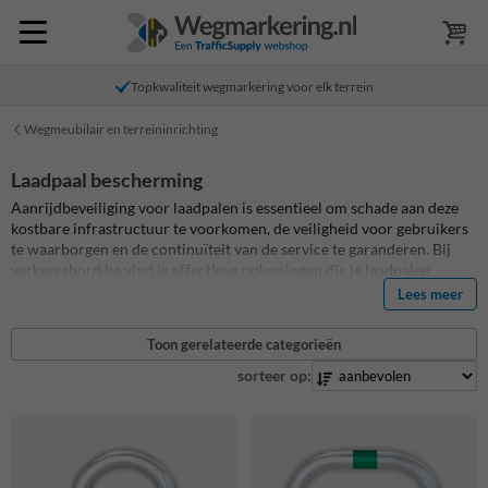
Topkwaliteit wegmarkering voor elk terrein
Wegmeubilair en terreininrichting
Laadpaal bescherming
Aanrijdbeveiliging voor laadpalen is essentieel om schade aan deze
kostbare infrastructuur te voorkomen, de veiligheid voor gebruikers
te waarborgen en de continuïteit van de service te garanderen. Bij
verkeersbord.be vind je effectieve oplossingen die je laadpalen
beschermen tegen voertuigen, dure reparaties vermijden en de
Lees meer
betrouwbaarheid van je laadinfrastructuur verhogen. Bestel
eenvoudig online beschermbeugels voor het beschermen van jouw
Toon gerelateerde categorieën
laadpalen.
sorteer op: