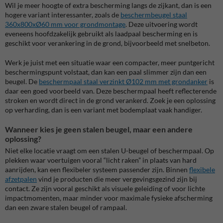
Wil je meer hoogte of extra bescherming langs de zijkant, dan is een
hogere variant interessanter, zoals de
beschermbeugel staal
360x800xØ60 mm voor grondmontage
. Deze uitvoering wordt
eveneens hoofdzakelijk gebruikt als laadpaal bescherming en is
geschikt voor verankering in de grond, bijvoorbeeld met snelbeton.
Werk je juist met een situatie waar een compacter, meer puntgericht
beschermingspunt volstaat, dan kan een paal slimmer zijn dan een
beugel. De
beschermpaal staal verzinkt Ø102 mm met grondanker
is
daar een goed voorbeeld van. Deze beschermpaal heeft reflecterende
stroken en wordt direct in de grond verankerd. Zoek je een oplossing
op verharding, dan is een variant met bodemplaat vaak handiger.
Wanneer kies je geen stalen beugel, maar een andere
oplossing?
Niet elke locatie vraagt om een stalen U-beugel of beschermpaal. Op
plekken waar voertuigen vooral “licht raken” in plaats van hard
aanrijden, kan een flexibeler systeem passender zijn. Binnen
flexibele
afzetpalen
vind je producten die meer vergevingsgezind zijn bij
contact. Ze zijn vooral geschikt als visuele geleiding of voor lichte
impactmomenten, maar minder voor maximale fysieke afscherming
dan een zware stalen beugel of rampaal.