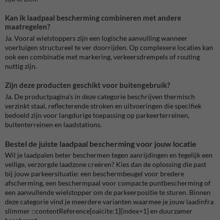
Kan ik laadpaal bescherming combineren met andere
maatregelen?
Ja. Vooral wielstoppers zijn een logische aanvulling wanneer
voertuigen structureel te ver doorrijden. Op complexere locaties kan
ook een combinatie met markering, verkeersdrempels of routing
nuttig zijn.
Zijn deze producten geschikt voor buitengebruik?
Ja. De productpagina’s in deze categorie beschrijven thermisch
verzinkt staal, reflecterende stroken en uitvoeringen die specifiek
bedoeld zijn voor langdurige toepassing op parkeerterreinen,
buitenterreinen en laadstations.
Bestel de juiste laadpaal bescherming voor jouw locatie
Wil je laadpalen beter beschermen tegen aanrijdingen en tegelijk een
veilige, verzorgde laadzone creëren? Kies dan de oplossing die past
bij jouw parkeersituatie: een beschermbeugel voor bredere
afscherming, een beschermpaal voor compacte puntbescherming of
een aanvullende wielstopper om de parkeerpositie te sturen. Binnen
deze categorie vind je meerdere varianten waarmee je jouw laadinfra
slimmer ::contentReference[oaicite:1]{index=1} en duurzamer