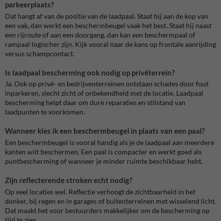
parkeerplaats?
Dat hangt af van de positie van de laadpaal. Staat hij aan de kop van
een vak, dan werkt een beschermbeugel vaak het best. Staat hij naast
een rijroute of aan een doorgang, dan kan een beschermpaal of
rampaal logischer zijn. Kijk vooral naar de kans op frontale aanrijding
versus schampcontact.
Is laadpaal bescherming ook nodig op privéterrein?
Ja. Ook op privé- en bedrijventerreinen ontstaan schades door fout
inparkeren, slecht zicht of onbekendheid met de locatie. Laadpaal
bescherming helpt daar om dure reparaties en stilstand van
laadpunten te voorkomen.
Wanneer kies ik een beschermbeugel in plaats van een paal?
Een beschermbeugel is vooral handig als je de laadpaal aan meerdere
kanten wilt beschermen. Een paal is compacter en werkt goed als
puntbescherming of wanneer je minder ruimte beschikbaar hebt.
Zijn reflecterende stroken echt nodig?
Op veel locaties wel. Reflectie verhoogt de zichtbaarheid in het
donker, bij regen en in garages of buitenterreinen met wisselend licht.
Dat maakt het voor bestuurders makkelijker om de bescherming op
tijd te zien.