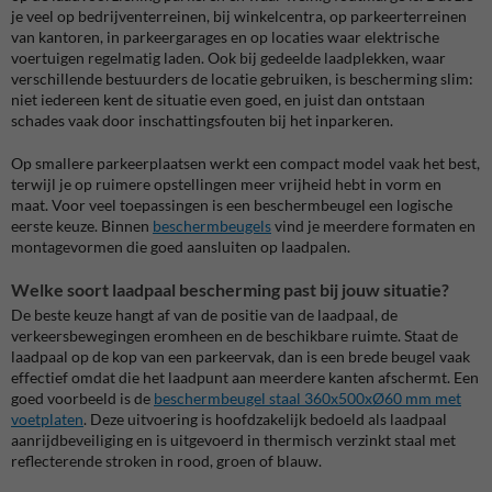
je veel op bedrijventerreinen, bij winkelcentra, op parkeerterreinen
van kantoren, in parkeergarages en op locaties waar elektrische
voertuigen regelmatig laden. Ook bij gedeelde laadplekken, waar
verschillende bestuurders de locatie gebruiken, is bescherming slim:
niet iedereen kent de situatie even goed, en juist dan ontstaan
schades vaak door inschattingsfouten bij het inparkeren.
Op smallere parkeerplaatsen werkt een compact model vaak het best,
terwijl je op ruimere opstellingen meer vrijheid hebt in vorm en
maat. Voor veel toepassingen is een beschermbeugel een logische
eerste keuze. Binnen
beschermbeugels
vind je meerdere formaten en
montagevormen die goed aansluiten op laadpalen.
Welke soort laadpaal bescherming past bij jouw situatie?
De beste keuze hangt af van de positie van de laadpaal, de
verkeersbewegingen eromheen en de beschikbare ruimte. Staat de
laadpaal op de kop van een parkeervak, dan is een brede beugel vaak
effectief omdat die het laadpunt aan meerdere kanten afschermt. Een
goed voorbeeld is de
beschermbeugel staal 360x500xØ60 mm met
voetplaten
. Deze uitvoering is hoofdzakelijk bedoeld als laadpaal
aanrijdbeveiliging en is uitgevoerd in thermisch verzinkt staal met
reflecterende stroken in rood, groen of blauw.