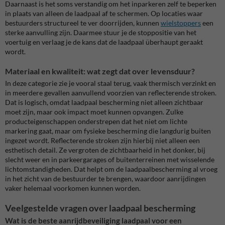
Daarnaast is het soms verstandig om het inparkeren zelf te beperken
in plaats van alleen de laadpaal af te schermen. Op locaties waar
bestuurders structureel te ver doorrijden, kunnen
wielstoppers
een
sterke aanvulling zijn. Daarmee stuur je de stoppositie van het
voertuig en verlaag je de kans dat de laadpaal überhaupt geraakt
wordt.
Materiaal en kwaliteit: wat zegt dat over levensduur?
In deze categorie zie je vooral staal terug, vaak thermisch verzinkt en
in meerdere gevallen aanvullend voorzien van reflecterende stroken.
Dat is logisch, omdat laadpaal bescherming niet alleen zichtbaar
moet zijn, maar ook impact moet kunnen opvangen. Zulke
producteigenschappen onderstrepen dat het niet om lichte
markering gaat, maar om fysieke bescherming die langdurig buiten
ingezet wordt. Reflecterende stroken zijn hierbij niet alleen een
esthetisch detail. Ze vergroten de zichtbaarheid in het donker, bij
slecht weer en in parkeergarages of buitenterreinen met wisselende
lichtomstandigheden. Dat helpt om de laadpaalbescherming al vroeg
in het zicht van de bestuurder te brengen, waardoor aanrijdingen
vaker helemaal voorkomen kunnen worden.
Veelgestelde vragen over laadpaal bescherming
Wat is de beste aanrijdbeveiliging laadpaal voor een