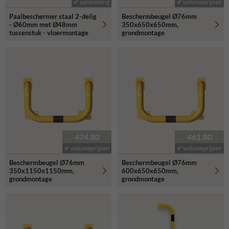
✔ aanbieding
✔ volumeprijzen
Paalbeschermer staal 2-delig
Beschermbeugel Ø76mm
- Ø60mm met Ø48mm
350x650x650mm,
tussenstuk - vloermontage
grondmontage
474,80
461,80
✔ volumeprijzen
✔ volumeprijzen
Beschermbeugel Ø76mm
Beschermbeugel Ø76mm
350x1150x1150mm,
600x650x650mm,
grondmontage
grondmontage