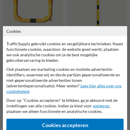
487,70
113,60
Cookies
✔ volumeprijzen
✔ volumeprijzen
TrafficSupply gebruikt cookies en vergelijkbare technieken. Naast
Beschermbeugel Ø76mm
Beschermbeugel,
functionele cookies, waardoor de website goed werkt, plaatsen
600x1150x1150mm,
Wandbeugel Ø48mm U-
we ook analytische cookies om je de best mogelijke
grondmontage
Vormig
gebruikerservaring te bieden.
Ook plaatsen we marketing cookies en mobiele advertentie-
identifiers, waarmee wij en derde partijen gepersonaliseerde en
niet-gepersonaliseerde advertenties tonen
(advertentiepersonalisatie). Meer weten?
Lees hier alles over ons
cookiebeleid
.
Door op "Cookies accepteren" te klikken, ga je akkoord met de
instellingen van alle cookies. Indien je kiest voor
weigeren
,
plaatsen we alleen functionele en analytische cookies.
150,00
110,00
✔ volumeprijzen
✔ aanbieding
Cookies accepteren
Beschermbeugel, Vloerbalk
Beschermbeugel, Vloerbalk