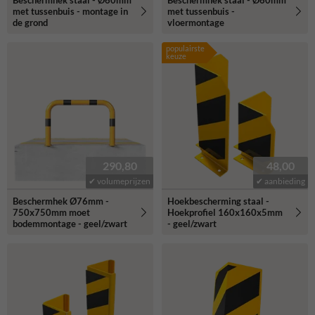
Beschermhek staal - Ø60mm
Beschermhek staal - Ø60mm
met tussenbuis - montage in
met tussenbuis -
de grond
vloermontage
populairste
keuze
290,80
48,00
✔ volumeprijzen
✔ aanbieding
Beschermhek Ø76mm -
Hoekbescherming staal -
750x750mm moet
Hoekprofiel 160x160x5mm
bodemmontage - geel/zwart
- geel/zwart