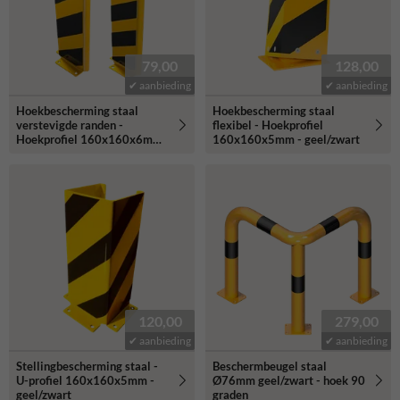
79,00
128,00
✔ aanbieding
✔ aanbieding
Hoekbescherming staal
Hoekbescherming staal
verstevigde randen -
flexibel - Hoekprofiel
Hoekprofiel 160x160x6mm
160x160x5mm - geel/zwart
- geel/zwart
120,00
279,00
✔ aanbieding
✔ aanbieding
Stellingbescherming staal -
Beschermbeugel staal
U-profiel 160x160x5mm -
Ø76mm geel/zwart - hoek 90
geel/zwart
graden