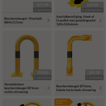
127,50
124,50
✔ aanbieding
✔ volumeprijzen
Aanrijdbeveiliging, Hoek of
Beschermbeugel, Vloerbalk
U-profiel met geleidingswiel
Ø60x115mm
160x160x6mm
152,00
197,00
✔ aanbieding
✔ aanbieding
Verwijderbare
Beschermbeugel Ø76mm,
beschermbeugel Ø76mm
Enkele korte hoek uitvoering
rechte uitvoering
populaire
keuze