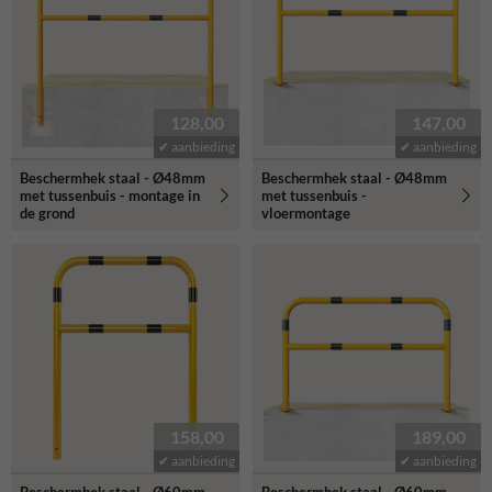
128,00
147,00
✔ aanbieding
✔ aanbieding
Beschermhek staal - Ø48mm
Beschermhek staal - Ø48mm
met tussenbuis - montage in
met tussenbuis -
de grond
vloermontage
158,00
189,00
✔ aanbieding
✔ aanbieding