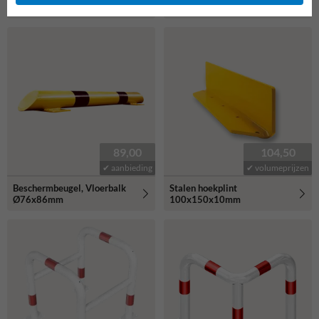
hoek Ø76x200mm
Ø76x200mm
89,00
104,50
✔ aanbieding
✔ volumeprijzen
Beschermbeugel, Vloerbalk
Stalen hoekplint
Ø76x86mm
100x150x10mm