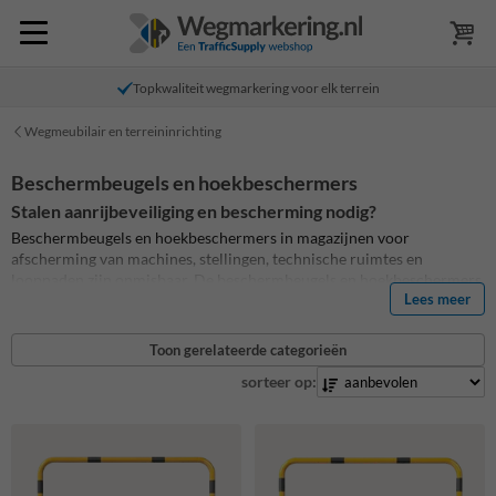
Topkwaliteit wegmarkering voor elk terrein
Wegmeubilair en terreininrichting
Beschermbeugels en hoekbeschermers
Stalen aanrijbeveiliging en bescherming nodig?
Beschermbeugels en hoekbeschermers in magazijnen voor
afscherming van machines, stellingen, technische ruimtes en
looppaden zijn onmisbaar.
De beschermbeugels en hoekbeschermers
Lees meer
beschermen tegen beschadigingen van onder andere heftruck- en
vrachtverkeer.
Koop hier je stalen hoekbeschermers,
beschermbeugels en aanrijdbeveiligingen
Toon gerelateerde categorieën
sorteer op: