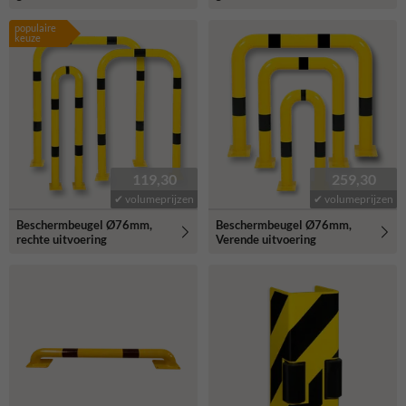
populaire
keuze
119,30
259,30
✔ volumeprijzen
✔ volumeprijzen
Beschermbeugel Ø76mm,
Beschermbeugel Ø76mm,
rechte uitvoering
Verende uitvoering