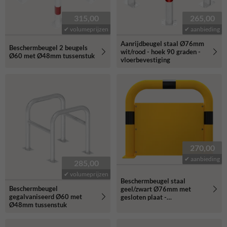
315,00
265,00
✔ volumeprijzen
✔ aanbieding
Aanrijdbeugel staal Ø76mm
Beschermbeugel 2 beugels
wit/rood - hoek 90 graden -
Ø60 met Ø48mm tussenstuk
vloerbevestiging
270,00
✔ aanbieding
285,00
✔ volumeprijzen
Beschermbeugel staal
Beschermbeugel
geel/zwart Ø76mm met
gegalvaniseerd Ø60 met
gesloten plaat -
Ø48mm tussenstuk
vloerbevestiging