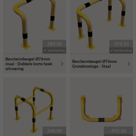
289,00
374,10
✔ aanbieding
✔ aanbieding
Beschermbeugel Ø76mm
Beschermbeugel Ø76mm
staal - Dubbele korte hoek
Grondmontage - Staal
uitvoering
268,00
455,10