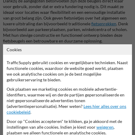
Dankzij de aangegoten betonvoeten zijn deze beugels direct klaar
voor gebruik, zonder dat er extra fundering nodig is. Dit maakt ze
ideaal voor locaties waar flexibiliteit en een eenvoudige installatie
van groot belang zijn. Ook geven fietsnietjes over het algemeen een
luxere uitstraling dan bijvoorbeeld traditionele
fietsenrekken
. Denk
bijvoorbeeld aan parkeerplaatsen, parken, winkelcentra of scholen.
Met hun stevige constructie en functioneel ontwerp bieden deze
fietsbeugels een betrouwbare en duurzame oplossing.
Cookies
De aangegoten betonvoet zorgt voor directe plaatsing zonder
extra verankering.
TrafficSupply gebruikt cookies en vergelijkbare technieken. Naast
De fietsbeugels zijn gemaakt van verzinkt staal of RVS, wat ze
functionele cookies, waardoor de website goed werkt, plaatsen
weerbestendig en onderhoudsarm maakt.
we ook analytische cookies om je de best mogelijke
Eenvoudig te verplaatsen indien nodig, ideaal voor tijdelijke of
gebruikerservaring te bieden.
wisselende opstellingen.
Ook plaatsen we marketing cookies en mobiele advertentie-
De zware betonvoeten zorgen voor maximale stabiliteit, zelfs bij
identifiers, waarmee wij en derde partijen gepersonaliseerde en
intensief gebruik.
niet-gepersonaliseerde advertenties tonen
(advertentiepersonalisatie). Meer weten?
Lees hier alles over ons
Toepassingen van fietsbeugels met betonvoeten
cookiebeleid
.
Onze fietsbeugels en fietsnietjes zijn breed inzetbaar en passen bij een
Door op "Cookies accepteren" te klikken, ga je akkoord met de
groot aantal toepassingen. In stadscentra en winkelstraten zorgen ze
instellingen van alle cookies. Indien je kiest voor
weigeren
,
voor een nette en veilige stalling van fietsen, terwijl ze tegelijkertijd
plaatsen we alleen functionele en analytische cookies.
voorkomen dat voetgangerspaden worden geblokkeerd. Op scholen