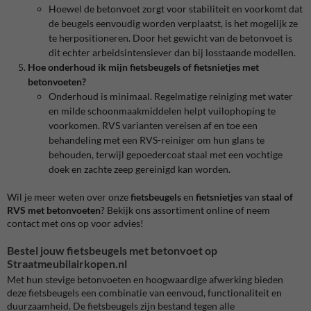
Hoewel de betonvoet zorgt voor stabiliteit en voorkomt dat
de beugels eenvoudig worden verplaatst, is het mogelijk ze
te herpositioneren. Door het gewicht van de betonvoet is
dit echter arbeidsintensiever dan bij losstaande modellen.
Hoe onderhoud ik mijn fietsbeugels of fietsnietjes met
betonvoeten?
Onderhoud is minimaal. Regelmatige reiniging met water
en milde schoonmaakmiddelen helpt vuilophoping te
voorkomen. RVS varianten vereisen af en toe een
behandeling met een RVS-reiniger om hun glans te
behouden, terwijl gepoedercoat staal met een vochtige
doek en zachte zeep gereinigd kan worden.
Wil je meer weten over onze
fietsbeugels
en
fietsnietjes
van
staal of
RVS met betonvoeten
? Bekijk ons assortiment online of neem
contact met ons op voor advies!
Bestel jouw fietsbeugels met betonvoet op
Straatmeubilairkopen.nl
Met hun stevige betonvoeten en hoogwaardige afwerking bieden
deze fietsbeugels een combinatie van eenvoud, functionaliteit en
duurzaamheid. De fietsbeugels zijn bestand tegen alle