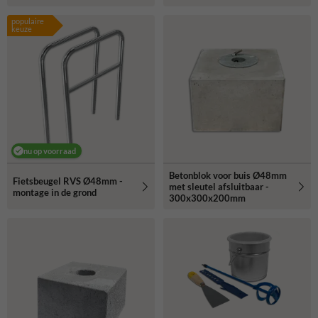
populaire
keuze
nu op voorraad
Betonblok voor buis Ø48mm
Fietsbeugel RVS Ø48mm -
met sleutel afsluitbaar -
montage in de grond
300x300x200mm