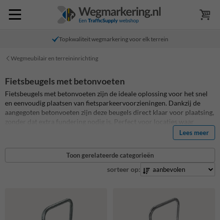
Topkwaliteit wegmarkering voor elk terrein
Wegmeubilair en terreininrichting
Fietsbeugels met betonvoeten
Fietsbeugels met betonvoeten zijn de ideale oplossing voor het snel
en eenvoudig plaatsen van fietsparkeervoorzieningen. Dankzij de
aangegoten betonvoeten zijn deze beugels direct klaar voor plaatsing,
zonder dat extra fundering nodig is. Perfect voor locaties waar
flexibiliteit en eenvoud in installatie belangrijk zijn, zoals
Lees meer
parkeerplaatsen, parken, winkelcentra en scholen.
Toon gerelateerde categorieën
sorteer op: