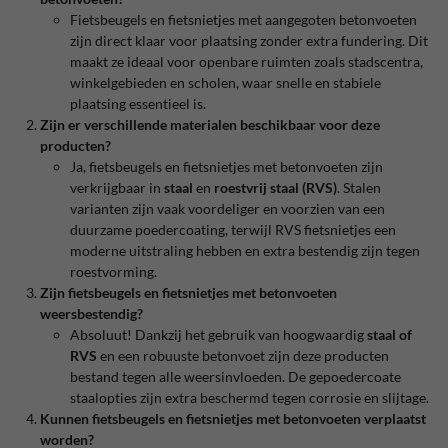
Fietsbeugels en fietsnietjes met aangegoten betonvoeten
zijn direct klaar voor plaatsing zonder extra fundering. Dit
maakt ze ideaal voor openbare ruimten zoals stadscentra,
winkelgebieden en scholen, waar snelle en stabiele
plaatsing essentieel is.
Zijn er verschillende materialen beschikbaar voor deze
producten?
Ja, fietsbeugels en fietsnietjes met betonvoeten zijn
verkrijgbaar in
staal
en
roestvrij staal (RVS)
. Stalen
varianten zijn vaak voordeliger en voorzien van een
duurzame poedercoating, terwijl RVS fietsnietjes een
moderne uitstraling hebben en extra bestendig zijn tegen
roestvorming.
Zijn fietsbeugels en fietsnietjes met betonvoeten
weersbestendig?
Absoluut! Dankzij het gebruik van hoogwaardig
staal of
RVS
en een robuuste betonvoet zijn deze producten
bestand tegen alle weersinvloeden. De gepoedercoate
staalopties zijn extra beschermd tegen corrosie en slijtage.
Kunnen fietsbeugels en fietsnietjes met betonvoeten verplaatst
worden?