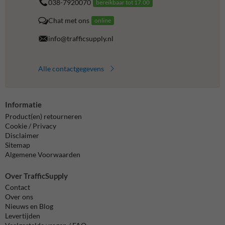
038-7920070
bereikbaar tot 17.00
Chat met ons
online
info@trafficsupply.nl
Alle contactgegevens
Informatie
Product(en) retourneren
Cookie / Privacy
Disclaimer
Sitemap
Algemene Voorwaarden
Over TrafficSupply
Contact
Over ons
Nieuws en Blog
Levertijden