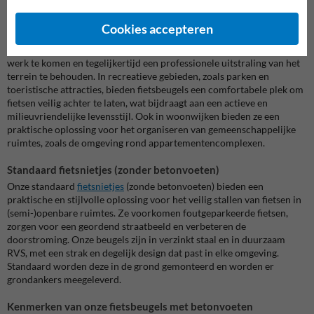
en universiteiten bieden ze studenten en medewerkers een
betrouwbare parkeerplek voor hun fiets, wat bijdraagt aan een
Cookies accepteren
georganiseerde leeromgeving. Bedrijven kunnen fietsbeugels inzetten
om werknemers te stimuleren op een duurzame manier naar het
werk te komen en tegelijkertijd een professionele uitstraling van het
terrein te behouden. In recreatieve gebieden, zoals parken en
toeristische attracties, bieden fietsbeugels een comfortabele plek om
fietsen veilig achter te laten, wat bijdraagt aan een actieve en
milieuvriendelijke levensstijl. Ook in woonwijken bieden ze een
praktische oplossing voor het organiseren van gemeenschappelijke
ruimtes, zoals de omgeving rond appartementencomplexen.
Standaard fietsnietjes (zonder betonvoeten)
Onze standaard
fietsnietjes
(zonde betonvoeten) bieden een
praktische en stijlvolle oplossing voor het veilig stallen van fietsen in
(semi-)openbare ruimtes. Ze voorkomen foutgeparkeerde fietsen,
zorgen voor een geordend straatbeeld en verbeteren de
doorstroming. Onze beugels zijn in verzinkt staal en in duurzaam
RVS, met een strak en degelijk design dat past in elke omgeving.
Standaard worden deze in de grond gemonteerd en worden er
grondankers meegeleverd.
Kenmerken van onze fietsbeugels met betonvoeten