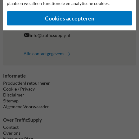
plaatsen we alleen functionele en analytische cookies.
038-7920070
bereikbaar tot 17.00
Cookies accepteren
Chat met ons
online
info@trafficsupply.nl
Alle contactgegevens
Informatie
Product(en) retourneren
Cookie / Privacy
Disclaimer
Sitemap
Algemene Voorwaarden
Over TrafficSupply
Contact
Over ons
Nieuws en Blog