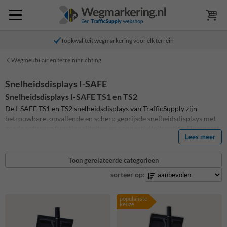
Topkwaliteit wegmarkering voor elk terrein
Wegmeubilair en terreininrichting
Snelheidsdisplays I-SAFE
Snelheidsdisplays I-SAFE TS1 en TS2
De I-SAFE TS1 en TS2 snelheidsdisplays van TrafficSupply zijn
betrouwbare, opvallende en scherp geprijsde snelheidsdisplays met
goede software functionaliteiten en connectiviteitsopties. Daarnaast
Lees meer
heb je bij I-SAFE snelheidsdisplays geen abonnement nodig om de
gegevens uit te kunnen lezen!
Toon gerelateerde categorieën
sorteer op:
populairste
keuze