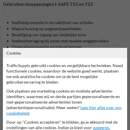
Gebruikerstoepassingen I-SAFE TS1 en TS2
-
Snelheidpreventie in de nabijheid van scholen
Waarschuwing op wegwerkzaamheden
Beveiliging van ingang van stedelijke zone
Snelheidverlaging bij zones met zwakke weggebruikers
Ongevallenpreventie op industriezones
Cookies
TrafficSupply gebruikt cookies en vergelijkbare technieken. Naast
functionele cookies, waardoor de website goed werkt, plaatsen
we ook analytische cookies om je de best mogelijke
gebruikerservaring te bieden.
Ook plaatsen we marketing cookies en mobiele advertentie-
Betaling achteraf
is mogelijk
identifiers, waarmee wij en derde partijen gepersonaliseerde en
niet-gepersonaliseerde advertenties tonen
(advertentiepersonalisatie). Meer weten?
Lees hier alles over ons
cookiebeleid
.
Neem contact op met onze productspecialist Igor!
Door op "Cookies accepteren" te klikken, ga je akkoord met de
We zijn vandaag tot 17.00 telefonisch bereikbaar voor
instellingen van alle cookies. Indien je kiest voor
weigeren
,
al je vragen over onze producten en diensten.