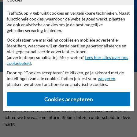
TrafficSupply gebruikt cookies en vergelijkbare technieken. Naast
functionele cookies, waardoor de website goed werkt, plaatsen
Waar kun je verkeersborden
we ook analytische cookies om je de best mogelijke
gebruikerservaring te bieden.
kopen?
Ook plaatsen we marketing cookies en mobiele advertentie-
Veelgestelde vragen over verkeersborden kopen
identifiers, waarmee wij en derde partijen gepersonaliseerde en
niet-gepersonaliseerde advertenties tonen
(advertentiepersonalisatie). Meer weten?
Lees hier alles over ons
cookiebeleid
.
Door op "Cookies accepteren" te klikken, ga je akkoord met de
instellingen van alle cookies. Indien je kiest voor
weigeren
,
Verkeersborden spelen een essentiële rol in de verkeersveiligheid en
plaatsen we alleen functionele en analytische cookies.
mobiliteit. Ze informeren, waarschuwen en leiden ons veilig door het
verkeer. Maar waar koop je verkeersborden voor je gemeente,
Cookies accepteren
bedrijfsterrein of privé-eigendom? Op deze pagina delen we alles
over het selecteren, aanschaffen en kopen van verkeersborden en
lichten we toe waarom Informatiebord.nl zich onderscheidt in deze
markt.