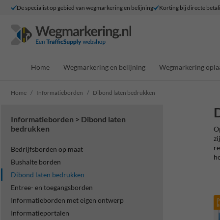
De specialist op gebied van wegmarkering en belijning
Korting bij directe betal
Home
Wegmarkering en belijning
Wegmarkering opla
Home
Informatieborden
Dibond laten bedrukken
D
Informatieborden > Dibond laten
bedrukken
Op
zi
re
Bedrijfsborden op maat
ho
Bushalte borden
Dibond laten bedrukken
Entree- en toegangsborden
Informatieborden met eigen ontwerp
p
k
Informatieportalen