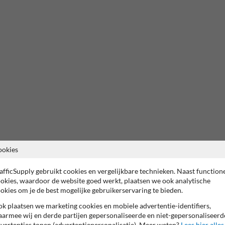
ookies
afficSupply gebruikt cookies en vergelijkbare technieken. Naast function
okies, waardoor de website goed werkt, plaatsen we ook analytische
okies om je de best mogelijke gebruikerservaring te bieden.
k plaatsen we marketing cookies en mobiele advertentie-identifiers,
armee wij en derde partijen gepersonaliseerde en niet-gepersonaliseerd
vertenties tonen (advertentiepersonalisatie). Meer weten?
Lees hier alles