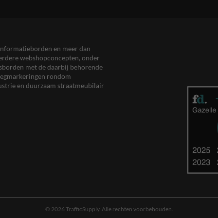
en informatieborden en meer dan
meerdere webshopconcepten, onder
eersborden met de daarbij behorende
, wegmarkeringen rondom
ustrie en duurzaam straatmeubilair
© 2026 TrafficSupply. Alle rechten voorbehouden.