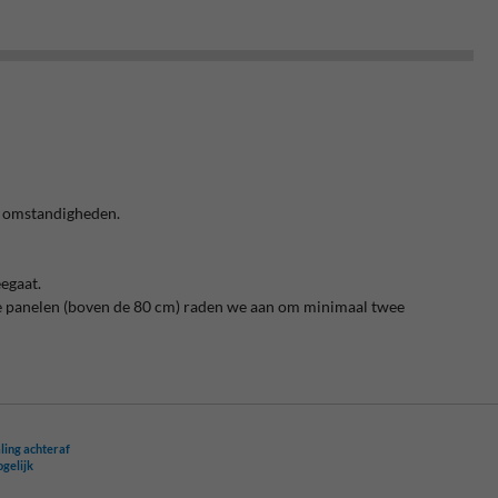
e omstandigheden.
egaat.
re panelen (boven de 80 cm) raden we aan om minimaal twee
ling achteraf
ogelijk