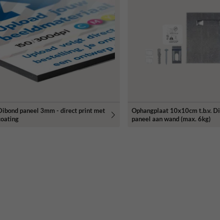
Dibond paneel 3mm - direct print met
Ophangplaat 10x10cm t.b.v. D
coating
paneel aan wand (max. 6kg)