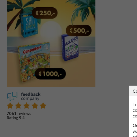
C
Tr
co
7061
reviews
co
Rating
9.4
Oo
wa
ad