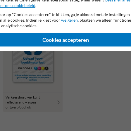
er ons cookiebeleid
.
or op "Cookies accepteren" te klikken, ga je akkoord met de instellingen
n alle cookies. Indien je kiest voor
weigeren
, plaatsen we alleen functione
 analytische cookies.
Cookies accepteren
Verkeersbord vierkant
reflecterend + eigen
ontwerp/opdruk