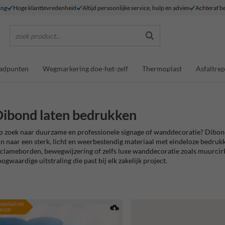
ing
Hoge klanttevredenheid
Altijd persoonlijke service, hulp en advies
Achteraf be
zoek product...
adpunten
Wegmarkering doe-het-zelf
Thermoplast
Asfaltrep
ibond laten bedrukken
 zoek naar duurzame en professionele signage of wanddecoratie? Dibond
jn naar een sterk, licht en weerbestendig materiaal met eindeloze bedru
clameborden, bewegwijzering of zelfs luxe wanddecoratie zoals muurcirk
ogwaardige uitstraling die past bij elk zakelijk project.
opulairste
euze