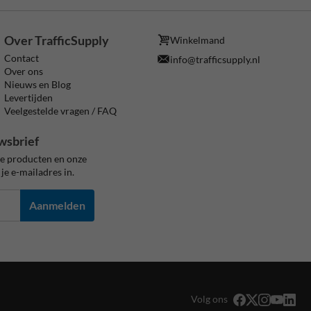
Over TrafficSupply
Winkelmand
Contact
info@trafficsupply.nl
Over ons
Nieuws en Blog
Levertijden
Veelgestelde vragen / FAQ
wsbrief
ze producten en onze
je e-mailadres in.
Aanmelden
Volg ons