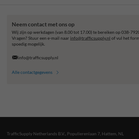
Neem contact met ons op
Wij zijn op werkdagen (van 8.00 tot 17.00) te bereiken op 038-792
Vragen? Stuur een e-mail naar
info@trafficsupply.nl
of vul het for
spoedig mogelijk.
info@trafficsupply.nl
Alle contactgegevens
TrafficSupply Netherlands B.V.,
Populierenlaan 7
,
Hattem, NL