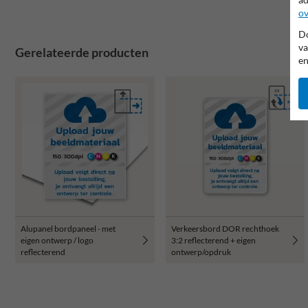
ov
Do
va
Gerelateerde producten
en
Alupanel bordpaneel - met
Verkeersbord DOR rechthoek
eigen ontwerp / logo
3:2 reflecterend + eigen
reflecterend
ontwerp/opdruk