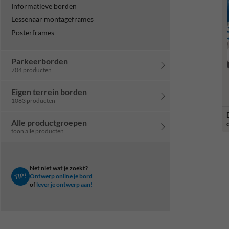
Informatieve borden
Lessenaar montageframes
Posterframes
Parkeerborden
704 producten
Eigen terrein borden
1083 producten
Alle productgroepen
toon alle producten
Net niet wat je zoekt?
TIP!
Ontwerp online je bord
of
lever je ontwerp aan!