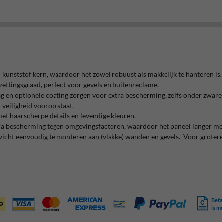
nststof kern, waardoor het zowel robuust als makkelijk te hanteren is.
zettingsgraad, perfect voor gevels en buitenreclame.
g en optionele coating zorgen voor extra bescherming, zelfs onder zwar
veiligheid voorop staat.
met haarscherpe details en levendige kleuren.
tra bescherming tegen omgevingsfactoren, waardoor het paneel langer me
wicht eenvoudig te monteren aan (vlakke) wanden en gevels. Voor grote
Beta
is m