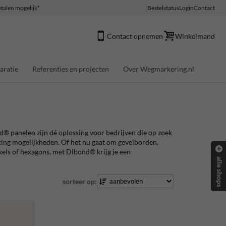
talen mogelijk*
Bestelstatus
Login
Contact
Contact opnemen
Winkelmand
aratie
Referenties en projecten
Over Wegmarkering.nl
® panelen zijn dé oplossing voor bedrijven die op zoek
kking mogelijkheden. Of het nu gaat om gevelborden,
els of hexagons, met Dibond® krijg je een
alle shops
sorteer op: