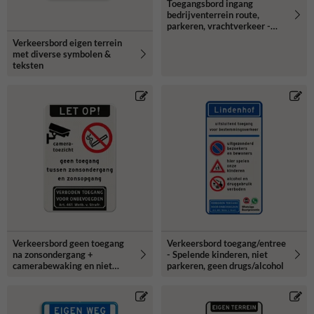
Toegangsbord ingang
bedrijventerrein route,
parkeren, vrachtverkeer -
reflecterend
Verkeersbord eigen terrein
met diverse symbolen &
teksten
Verkeersbord geen toegang
Verkeersbord toegang/entree
na zonsondergang +
- Spelende kinderen, niet
camerabewaking en niet
parkeren, geen drugs/alcohol
roken - reflecterend