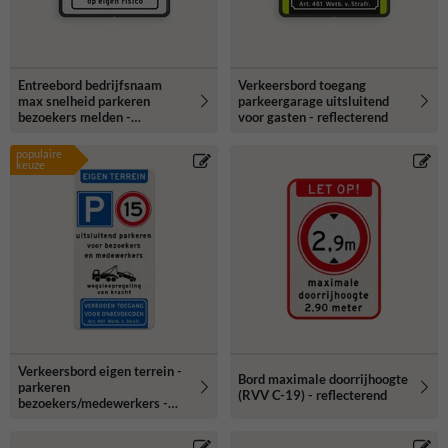
Entreebord bedrijfsnaam
Verkeersbord toegang
max snelheid parkeren
parkeergarage uitsluitend
bezoekers melden -
voor gasten - reflecterend
reflecterend
populaire
keuze
Verkeersbord eigen terrein -
Bord maximale doorrijhoogte
parkeren
(RVV C-19) - reflecterend
bezoekers/medewerkers -
wegsleepregeling - verboden
toegang