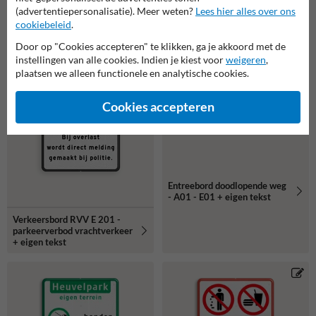
(advertentiepersonalisatie). Meer weten?
Lees hier alles over ons
cookiebeleid
.
Door op "Cookies accepteren" te klikken, ga je akkoord met de
instellingen van alle cookies. Indien je kiest voor
weigeren
,
plaatsen we alleen functionele en analytische cookies.
Cookies accepteren
Entreebord doodlopende weg
- A01 - E01 + eigen tekst
Verkeersbord RVV E 201 -
parkeerverbod vrachtverkeer
+ eigen tekst