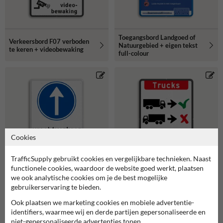
Toegangsbord Landgoed of
Verkeersbord F07 verboden
Natuurgebied + eigen tekst
te keren + videobewaking
full-colour
Cookies
TrafficSupply gebruikt cookies en vergelijkbare technieken. Naast
functionele cookies, waardoor de website goed werkt, plaatsen
we ook analytische cookies om je de best mogelijke
Routebord RVV D04
Verkeersbord - vrachtwagens
gebruikerservaring te bieden.
vrachtverkeer / vrachtauto
vooruit inrijden
verplichte rijrichting
Ook plaatsen we marketing cookies en mobiele advertentie-
identifiers, waarmee wij en derde partijen gepersonaliseerde en
niet-gepersonaliseerde advertenties tonen