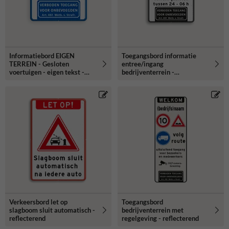
Informatiebord EIGEN
Toegangsbord informatie
TERREIN - Gesloten
entree/ingang
voertuigen - eigen tekst -
bedrijventerrein -
Camera - Art. 461
Reflecterend
Verkeersbord let op
Toegangsbord
slagboom sluit automatisch -
bedrijventerrein met
reflecterend
regelgeving - reflecterend