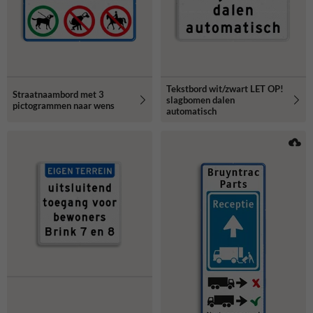
Tekstbord wit/zwart LET OP!
Straatnaambord met 3
slagbomen dalen
pictogrammen naar wens
automatisch