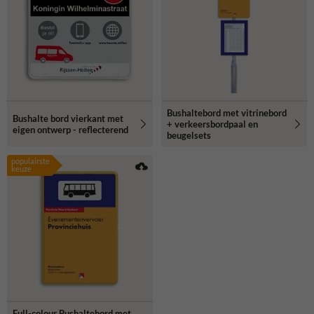
Bushaltebord met vitrinebord
Bushalte bord vierkant met
+ verkeersbordpaal en
eigen ontwerp - reflecterend
beugelsets
populairste
keuze
Full-colour Bushaltebord met