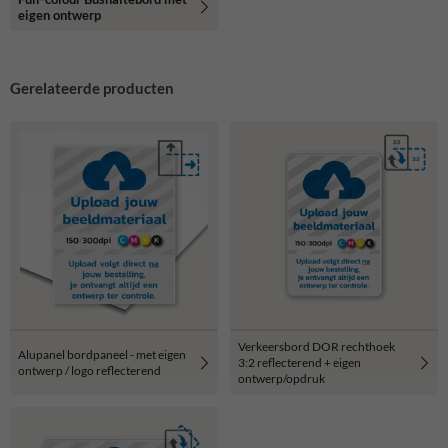
eigen ontwerp
Gerelateerde producten
Verkeersbord DOR rechthoek
Alupanel bordpaneel - met eigen
3:2 reflecterend + eigen
ontwerp / logo reflecterend
ontwerp/opdruk