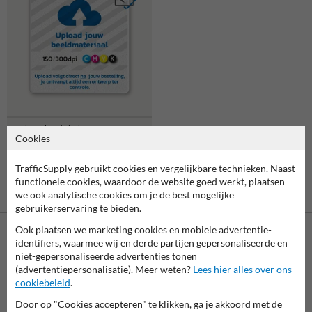
Verkeersbord vierkant
Cookies
reflecterend + eigen
ontwerp/opdruk
TrafficSupply gebruikt cookies en vergelijkbare technieken. Naast
functionele cookies, waardoor de website goed werkt, plaatsen
we ook analytische cookies om je de best mogelijke
gebruikerservaring te bieden.
Ook plaatsen we marketing cookies en mobiele advertentie-
identifiers, waarmee wij en derde partijen gepersonaliseerde en
niet-gepersonaliseerde advertenties tonen
(advertentiepersonalisatie). Meer weten?
Lees hier alles over ons
Betaling achteraf
cookiebeleid
.
is mogelijk
Door op "Cookies accepteren" te klikken, ga je akkoord met de