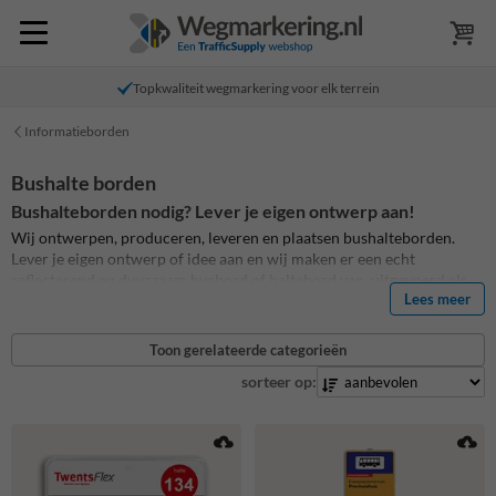
Topkwaliteit wegmarkering voor elk terrein
Informatieborden
Bushalte borden
Bushalteborden nodig? Lever je eigen ontwerp aan!
Wij ontwerpen, produceren, leveren en plaatsen bushalteborden.
Lever je eigen ontwerp of idee aan en wij maken er een echt
reflecterend en duurzaam busbord of haltebord van, uitgevoerd als
Lees meer
aluminium verkeersbord. Bekijk op de productpagina alle
bushalteborden welke we reeds geproduceerd hebben.
Toon gerelateerde categorieën
sorteer op: