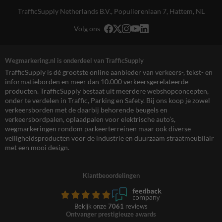
TrafficSupply Netherlands B.V.,
Populierenlaan 7
,
Hattem, NL
Volg ons
Wegmarkering.nl is onderdeel van TrafficSupply
TrafficSupply is dé grootste online aanbieder van verkeers-, tekst- en
informatieborden en meer dan 10.000 verkeersgerelateerde
producten. TrafficSupply bestaat uit meerdere webshopconcepten,
onder te verdelen in Traffic, Parking en Safety. Bij ons koop je zowel
verkeersborden met de daarbij behorende beugels en
verkeersbordpalen, oplaadpalen voor elektrische auto’s,
wegmarkeringen rondom parkeerterreinen maar ook diverse
veiligheidsproducten voor de industrie en duurzaam straatmeubilair
met een mooi design.
Klantbeoordelingen
Bekijk onze
7061
reviews
Ontvanger prestigieuze awards