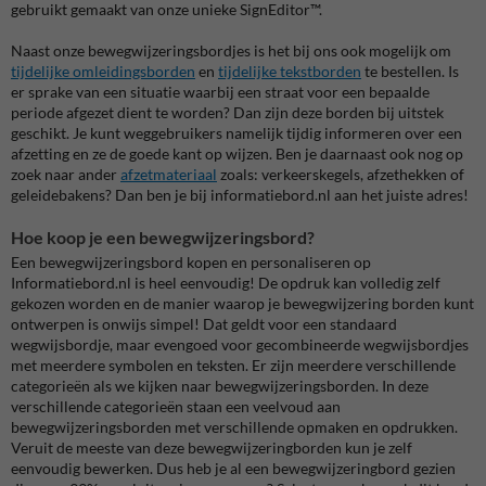
gebruikt gemaakt van onze unieke SignEditor™.
Naast onze bewegwijzeringsbordjes is het bij ons ook mogelijk om
tijdelijke omleidingsborden
en
tijdelijke tekstborden
te bestellen. Is
er sprake van een situatie waarbij een straat voor een bepaalde
periode afgezet dient te worden? Dan zijn deze borden bij uitstek
geschikt. Je kunt weggebruikers namelijk tijdig informeren over een
afzetting en ze de goede kant op wijzen. Ben je daarnaast ook nog op
zoek naar ander
afzetmateriaal
zoals: verkeerskegels, afzethekken of
geleidebakens? Dan ben je bij informatiebord.nl aan het juiste adres!
Hoe koop je een bewegwijzeringsbord?
Een bewegwijzeringsbord kopen en personaliseren op
Informatiebord.nl is heel eenvoudig! De opdruk kan volledig zelf
gekozen worden en de manier waarop je bewegwijzering borden kunt
ontwerpen is onwijs simpel! Dat geldt voor een standaard
wegwijsbordje, maar evengoed voor gecombineerde wegwijsbordjes
met meerdere symbolen en teksten. Er zijn meerdere verschillende
categorieën als we kijken naar bewegwijzeringsborden. In deze
verschillende categorieën staan een veelvoud aan
bewegwijzeringsborden met verschillende opmaken en opdrukken.
Veruit de meeste van deze bewegwijzeringborden kun je zelf
eenvoudig bewerken. Dus heb je al een bewegwijzeringbord gezien