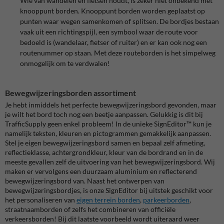
Wie van wandelen en fietsen houdt, is zeker niet onbekend met
knooppunt borden. Knooppunt borden worden geplaatst op
punten waar wegen samenkomen of splitsen. De bordjes bestaan
vaak uit een richtingspijl, een symbool waar de route voor
bedoeld is (wandelaar, fietser of ruiter) en er kan ook nog een
routenummer op staan. Met deze routeborden is het simpelweg
onmogelijk om te verdwalen!
Bewegwijzeringsborden assortiment
Je hebt inmiddels het perfecte bewegwijzeringsbord gevonden, maar
je wilt het bord toch nog een beetje aanpassen. Gelukkig is dit bij
TrafficSupply geen enkel probleem! In de unieke SignEditor™ kun je
namelijk teksten, kleuren en pictogrammen gemakkelijk aanpassen.
Stel je eigen bewegwijzeringsbord samen en bepaal zelf afmeting,
reflectieklasse, achtergrondkleur, kleur van de bordrand en in de
meeste gevallen zelf de uitvoering van het bewegwijzeringsbord. Wij
maken er vervolgens een duurzaam aluminium en reflecterend
bewegwijzeringsbord van. Naast het ontwerpen van
bewegwijzeringsbordjes, is onze SignEditor bij uitstek geschikt voor
het personaliseren van
eigen terrein borden
,
parkeerborden
,
straatnaamborden of zelfs het combineren van officiële
verkeersborden! Bij dit laatste voorbeeld wordt uiteraard weer