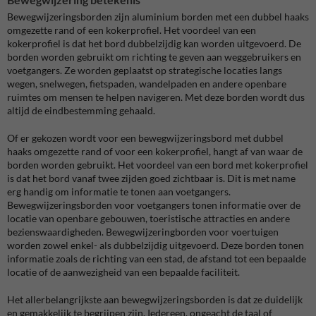
Bewegwijzeringsborden zijn aluminium borden met een dubbel haaks
omgezette rand of een kokerprofiel. Het voordeel van een
kokerprofiel is dat het bord dubbelzijdig kan worden uitgevoerd. De
borden worden gebruikt om richting te geven aan weggebruikers en
voetgangers. Ze worden geplaatst op strategische locaties langs
wegen, snelwegen, fietspaden, wandelpaden en andere openbare
ruimtes om mensen te helpen navigeren. Met deze borden wordt dus
altijd de eindbestemming gehaald.
Of er gekozen wordt voor een bewegwijzeringsbord met dubbel
haaks omgezette rand of voor een kokerprofiel, hangt af van waar de
borden worden gebruikt. Het voordeel van een bord met kokerprofiel
is dat het bord vanaf twee zijden goed zichtbaar is. Dit is met name
erg handig om informatie te tonen aan voetgangers.
Bewegwijzeringsborden voor voetgangers tonen informatie over de
locatie van openbare gebouwen, toeristische attracties en andere
bezienswaardigheden. Bewegwijzeringborden voor voertuigen
worden zowel enkel- als dubbelzijdig uitgevoerd. Deze borden tonen
informatie zoals de richting van een stad, de afstand tot een bepaalde
locatie of de aanwezigheid van een bepaalde faciliteit.
Het allerbelangrijkste aan bewegwijzeringsborden is dat ze duidelijk
en gemakkelijk te begrijpen zijn. Iedereen, ongeacht de taal of