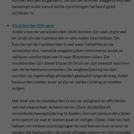
kunnen worden uitgevoerd. De borden kunnen vlaggend worden
bevestigd zodat vanuit beide rijrichtingen het bord goed
zichtbaar is.
Routeborden BW serie
Anders dan de verwijsborden (deze borden zijn vaak erg breed
en smal) zijn de routeborden in alle maten beschikbaar. De
functie van de routeborden is wel weer hetzelfde als de
verwijsborden, namelijk weggebruikers informeren zodat ze
veilig en comfortabel van A naar B kunnen rijden. De
routeborden zijn zowel blauw als bruin en zijn meestal voorzien
van de herkenbare symbolen. De wegbewijzering borden
worden op regelmatige afstanden geplaatst langs de weg, zodat
bestuurders weten waar ze zijn en welke richting ze moeten
volgen.
Het doel van de routeborden is om de veiligheid en efficiëntie
van het wegverkeer te bevorderen. Door duidelijke en
consistente bewegwijzering te bieden, kunnen bestuurders beter
anticiperen op wat er komen gaat en veiliger rijden. Ook kan het
helpen om verkeersopstoppingen te voorkomen door ervoor te
zorgen dat bestuurders de juiste afslagen nemen en niet onnodig