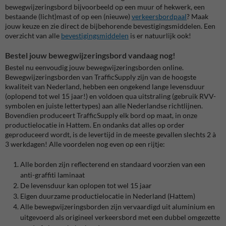
bewegwijzeringsbord bijvoorbeeld op een muur of hekwerk, een
bestaande (licht)mast of op een (nieuwe)
verkeersbordpaal
? Maak
jouw keuze en zie direct de bijbehorende bevestigingsmiddelen. Een
overzicht van alle
bevestigingsmiddelen
is er natuurlijk ook!
Bestel jouw bewegwijzeringsbord vandaag nog!
Bestel nu eenvoudig jouw bewegwijzeringsborden online.
Bewegwijzeringsborden van TrafficSupply zijn van de hoogste
kwaliteit van Nederland, hebben een ongekend lange levensduur
(oplopend tot wel 15 jaar!) en voldoen qua uitstraling (gebruik RVV-
symbolen en juiste lettertypes) aan alle Nederlandse richtlijnen.
Bovendien produceert TrafficSupply elk bord op maat, in onze
productielocatie in Hattem. En ondanks dat alles op order
geproduceerd wordt, is de levertijd in de meeste gevallen slechts 2 à
3 werkdagen! Alle voordelen nog even op een rijtje:
Alle borden zijn reflecterend en standaard voorzien van een
anti-graffiti laminaat
De levensduur kan oplopen tot wel 15 jaar
Eigen duurzame productielocatie in Nederland (Hattem)
Alle bewegwijzeringsborden zijn vervaardigd uit aluminium en
uitgevoerd als origineel verkeersbord met een dubbel omgezette