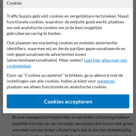
Het gaat dan vaak om culturele en natuurlijke
Cookies
bezienswaardigheden zoals: musea, monumenten en natuur- en
recreatiegebieden. De bewegwijzering borden worden dus
TrafficSupply gebruikt cookies en vergelijkbare technieken. Naast
gebruikt om de mensen veilig naar hun eindbestemming te
functionele cookies, waardoor de website goed werkt, plaatsen
we ook analytische cookies om je de best mogelijke
loodsen. Het is dan ook niet gek dat de bruine verwijsborden ook
gebruikerservaring te bieden.
wel toeristische bewegwijzeringsborden worden genoemd. Deze
borden maken ook weer deel uit van het nationale
Ook plaatsen we marketing cookies en mobiele advertentie-
bewegwijzeringssysteem. Ook bij de bruine verwijsborden
identifiers, waarmee wij en derde partijen gepersonaliseerde en
wordt bijna altijd gebruik gemaakt van symbolen om de tekst op
niet-gepersonaliseerde advertenties tonen
het bord te ondersteunen. Voorbeelden zijn een boom symbool
(advertentiepersonalisatie). Meer weten?
Lees hier alles over ons
cookiebeleid
.
om een bos of park aan te geven of een symbool van een camper
om een camperplaats aan te geven. De wegwijsbordjes zijn zeer
Door op "Cookies accepteren" te klikken, ga je akkoord met de
belangrijk voor de toeristische sector omdat bezoekers de
instellingen van alle cookies. Indien je kiest voor
weigeren
,
attracties en bezienswaardigheden makkelijker kunnen vinden.
plaatsen we alleen functionele en analytische cookies.
De borden dragen bij aan de economie doordat lokale
bezienswaardigheden makkelijker gevonden kunnen worden.
Cookies accepteren
Verwijsborden koker bruin
Bruine bewegwijzeringsborden in een koker uitvoering hebben
dezelfde functies als de ‘normale’ verwijsborden bruin. Het grote
voordeel van een koker uitvoering is dat de borden dubbelzijdig