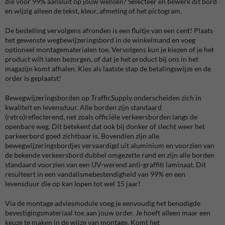
die voor 99% aansluit op jouw wensen? Selecteer en bewerk dit bord
en wijzig alleen de tekst, kleur, afmeting of het pictogram.
De bestelling vervolgens afronden is een fluitje van een cent! Plaats
het gewenste wegbewijzeringsbord in de winkelmand en voeg
optioneel montagematerialen toe. Vervolgens kun je kiezen of je het
product wilt laten bezorgen, of dat je het product bij ons in het
magazijn komt afhalen. Kies als laatste stap de betalingswijze en de
order is geplaatst!
Bewegwijzeringsborden op TrafficSupply onderscheiden zich in
kwaliteit en levensduur. Alle borden zijn standaard
(retro)reflecterend, net zoals officiële verkeersborden langs de
openbare weg. Dit betekent dat ook bij donker of slecht weer het
parkeerbord goed zichtbaar is. Bovendien zijn alle
bewegwijzeringsbordjes vervaardigd uit aluminium en voorzien van
de bekende verkeersbord dubbel omgezette rand en zijn alle borden
standaard voorzien van een UV-werend anti-graffiti laminaat. Dit
resulteert in een vandalismebestendigheid van 99% en een
levensduur die op kan lopen tot wel 15 jaar!
Via de montage adviesmodule voeg je eenvoudig het benodigde
bevestigingsmateriaal toe aan jouw order. Je hoeft alleen maar een
keuze te maken in de wijze van montage. Komt het