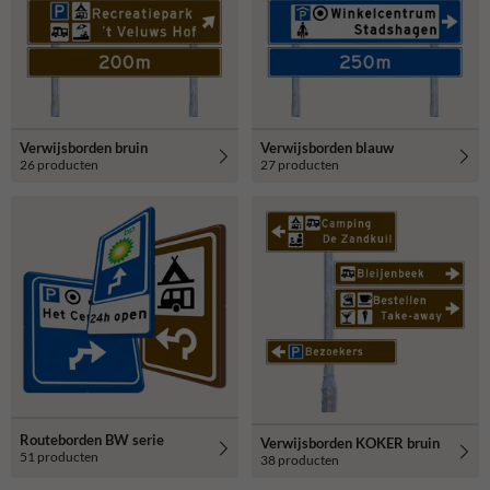
de hoogste kwaliteit en standaard voorzien van retro-reflecterende
folie. De bewegwijzeringsborden zijn standaard voorzien van een UV-
werend anti-graffiti laminaat. De levensduur op alle
werkverkeerborden is daardoor tenminste 15 jaar en daarmee van de
hoogste kwaliteit van Nederland.
Verwijsborden bruin
Verwijsborden blauw
26 producten
27 producten
Routeborden BW serie
Verwijsborden KOKER bruin
51 producten
38 producten