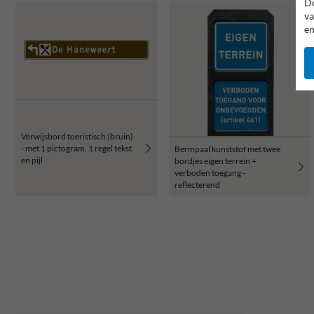
Do
va
en
Verwijsbord toeristisch (bruin)
- met 1 pictogram, 1 regel tekst
Bermpaal kunststof met twee
en pijl
bordjes eigen terrein +
verboden toegang -
reflecterend