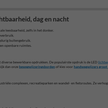
htbaarheid, dag en nacht
le leesbaarheid, zelfs in het donker.
everbruik.
gdurig buitengebruik.
 en openbare ruimtes.
et diverse bewerkbare opdrukken. De populairste opdruk is de LED
lichtw
kijk dan onze
bewegwijzeringsborden
of kies voor
handwegwijzers groot
triële complexen, recreatieparken en wandel- en fietsroutes. Ze verhogen