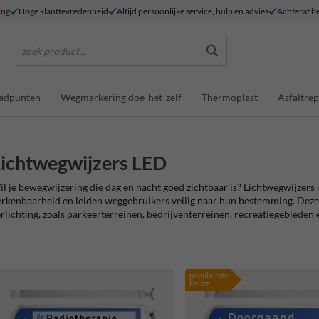
ing
Hoge klanttevredenheid
Altijd persoonlijke service, hulp en advies
Achteraf be
zoek product...
adpunten
Wegmarkering doe-het-zelf
Thermoplast
Asfaltrep
ichtwegwijzers LED
l je bewegwijzering die dag en nacht goed zichtbaar is? Lichtwegwijzer
rkenbaarheid en leiden weggebruikers veilig naar hun bestemming. Deze v
rlichting, zoals parkeerterreinen, bedrijventerreinen, recreatiegebieden 
populairste
keuze