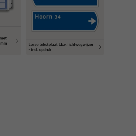
 met
80mm
Losse tekstplaat t.b.v. lichtwegwijzer
- incl. opdruk