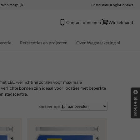
talen mogelijk*
Bestelstatus
Login
Contact
Contact opnemen
Winkelmand
aratie
Referenties en projecten
Over Wegmarkering.nl
s met LED-verlichting zorgen voor maximale
erlichte borden zijn ideaal voor locaties met beperkte
en stadscentra.
alle shops
sorteer op: