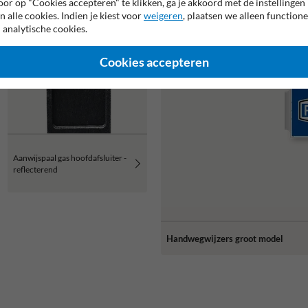
or op "Cookies accepteren" te klikken, ga je akkoord met de instellingen
n alle cookies. Indien je kiest voor
weigeren
, plaatsen we alleen functione
 analytische cookies.
Cookies accepteren
Aanwijspaal gas hoofdafsluiter -
reflecterend
Handwegwijzers groot model