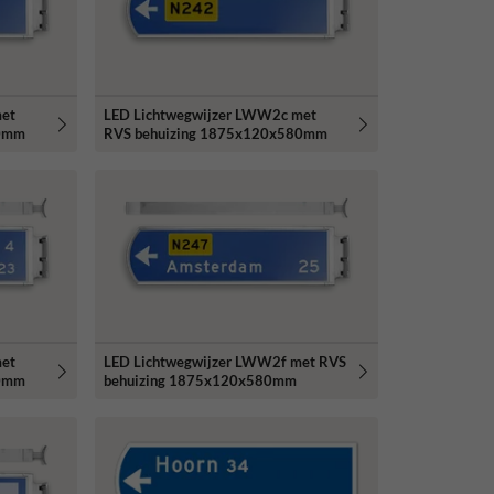
met
LED Lichtwegwijzer LWW2c met
80mm
RVS behuizing 1875x120x580mm
met
LED Lichtwegwijzer LWW2f met RVS
80mm
behuizing 1875x120x580mm