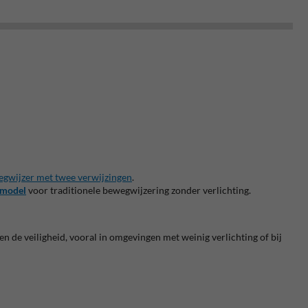
egwijzer met twee verwijzingen
.
 model
voor traditionele bewegwijzering zonder verlichting.
 de veiligheid, vooral in omgevingen met weinig verlichting of bij