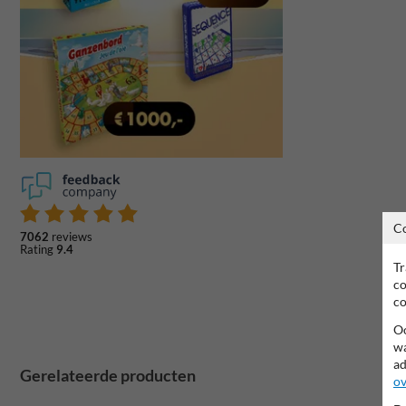
C
7062
reviews
Rating
9.4
Tr
co
co
Oo
wa
ad
Gerelateerde producten
ov