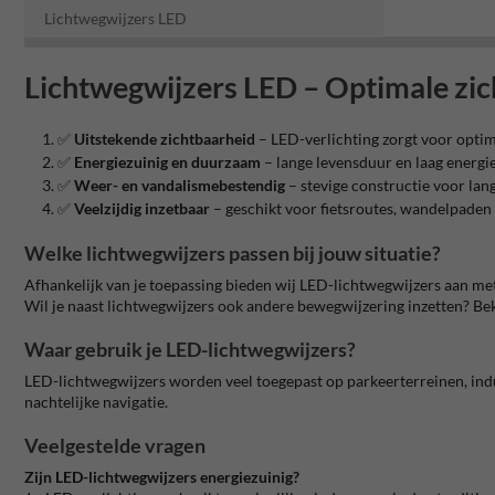
Lichtwegwijzers LED
Lichtwegwijzers LED – Optimale zic
✅
Uitstekende zichtbaarheid
– LED-verlichting zorgt voor optima
✅
Energiezuinig en duurzaam
– lange levensduur en laag energi
✅
Weer- en vandalismebestendig
– stevige constructie voor lan
✅
Veelzijdig inzetbaar
– geschikt voor fietsroutes, wandelpaden
Welke lichtwegwijzers passen bij jouw situatie?
Afhankelijk van je toepassing bieden wij LED-lichtwegwijzers aan m
Wil je naast lichtwegwijzers ook andere bewegwijzering inzetten? Be
Waar gebruik je LED-lichtwegwijzers?
LED-lichtwegwijzers worden veel toegepast op parkeerterreinen, indus
nachtelijke navigatie.
Veelgestelde vragen
Zijn LED-lichtwegwijzers energiezuinig?