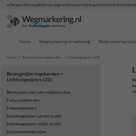
De specialist op gebied van wegmarkering en belijning
Korting bij directe betal
Home
Wegmarkering en belijning
Wegmarkering opla
Home
Bewegwijzeringsborden
Lichtwegwijzers LED
L
Bewegwijzeringsborden >
Lichtwegwijzers LED
Wi
he
ve
Bermpalen met informatiebordjes
Fietsrouteborden
Fietswegwijzers
Handwegwijzers groot model
Handwegwijzers klein model
Huisnummerbordjes