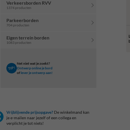
Verkeersborden RVV
1374 producten
Parkeerborden
704 producten
Eigen terrein borden
1083 producten
Net niet wat je zoekt?
TIP!
Ontwerp online je bord
of
lever je ontwerp aan!
Vrijblijvende prijsopgave?
De winkelmand kan
je e-mailen naar jezelf of een collega en
verplicht je tot niets!