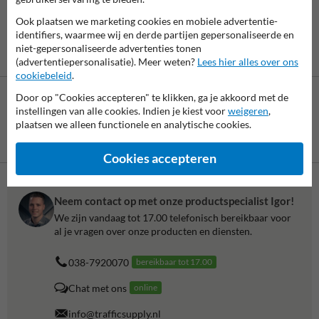
Aanwijspaal gas hoofdafsluiter -
reflecterend
Ook plaatsen we marketing cookies en mobiele advertentie-
identifiers, waarmee wij en derde partijen gepersonaliseerde en
niet-gepersonaliseerde advertenties tonen
(advertentiepersonalisatie). Meer weten?
Lees hier alles over ons
cookiebeleid
.
Door op "Cookies accepteren" te klikken, ga je akkoord met de
instellingen van alle cookies. Indien je kiest voor
weigeren
,
plaatsen we alleen functionele en analytische cookies.
Betaling achteraf
is mogelijk
Cookies accepteren
Neem contact op met onze productspecialist Igor!
We zijn vandaag tot 17.00 telefonisch bereikbaar voor
al je vragen over onze producten en diensten.
038-7920070
bereikbaar tot 17.00
Chat met ons
online
info@trafficsupply.nl