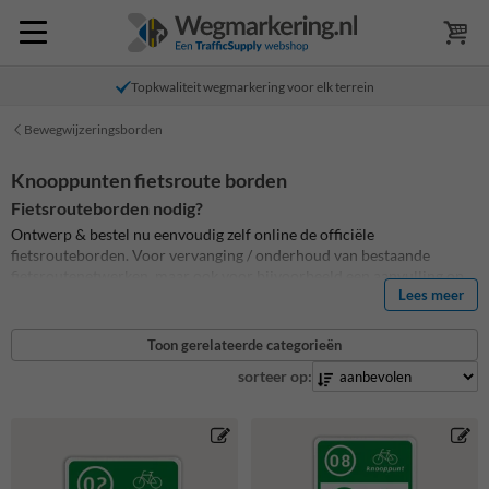
Topkwaliteit wegmarkering voor elk terrein
Bewegwijzeringsborden
Knooppunten fietsroute borden
Fietsrouteborden nodig?
Ontwerp & bestel nu eenvoudig zelf online de officiële
fietsrouteborden. Voor vervanging / onderhoud van bestaande
fietsroutenetwerken, maar ook voor bijvoorbeeld een aanvulling op
Lees meer
een bestaande fietsroute of een volledig nieuw
fietsnetwerk. Officieële aluminium fietsknooppunt routeborden met
een duurzaam geprinte opdruk. Standaard UV-werend en Anti-
Toon gerelateerde categorieën
Graffiti.
sorteer op:
Andere lay-out of ontwerp nodig? Geen probleem. Neem dan contact
met ons op.