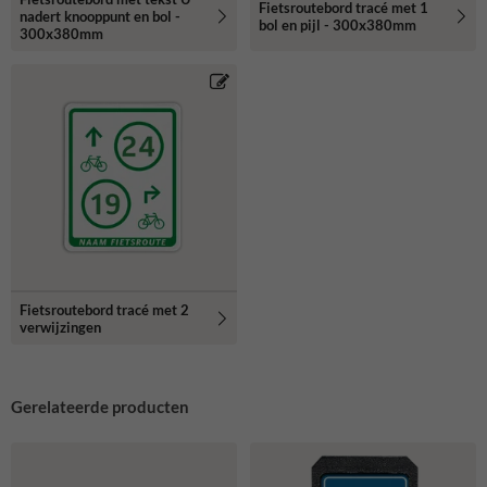
Fietsroutebord tracé met 1
nadert knooppunt en bol -
bol en pijl - 300x380mm
300x380mm
Fietsroutebord tracé met 2
verwijzingen
Gerelateerde producten