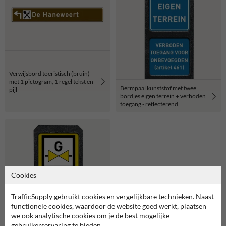
Verwijsbord toeristisch (bruin) -
met 1 pictogram, 1 regel tekst en
Bermpaal kunststof met twee
pijl
bordjes eigen terrein + verboden
toegang - reflecterend
Cookies
TrafficSupply gebruikt cookies en vergelijkbare technieken. Naast
functionele cookies, waardoor de website goed werkt, plaatsen
we ook analytische cookies om je de best mogelijke
gebruikerservaring te bieden.