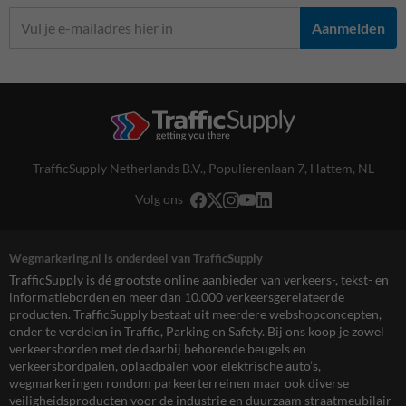
Aanmelden
TrafficSupply Netherlands B.V.,
Populierenlaan 7
,
Hattem, NL
Volg ons
Wegmarkering.nl is onderdeel van TrafficSupply
TrafficSupply is dé grootste online aanbieder van verkeers-, tekst- en
informatieborden en meer dan 10.000 verkeersgerelateerde
producten. TrafficSupply bestaat uit meerdere webshopconcepten,
onder te verdelen in Traffic, Parking en Safety. Bij ons koop je zowel
verkeersborden met de daarbij behorende beugels en
verkeersbordpalen, oplaadpalen voor elektrische auto’s,
wegmarkeringen rondom parkeerterreinen maar ook diverse
veiligheidsproducten voor de industrie en duurzaam straatmeubilair