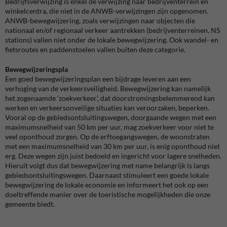
Bedrijfsverwijzing is enkel de verwijzing naar bedrijventerrein en
winkelcentra, die niet in de ANWB-verwijzingen zijn opgenomen.
ANWB-bewegwijzering, zoals verwijzingen naar objecten die
nationaal en/of regionaal verkeer aantrekken (bedrijventerreinen, NS
stations) vallen niet onder de lokale bewegwijzering. Ook wandel- en
fietsroutes en paddenstoelen vallen buiten deze categorie.
Bewegwijzeringspla
Een goed bewegwijzeringsplan een bijdrage leveren aan een
verhoging van de verkeersveiligheid. Bewegwijzering kan namelijk
het zogenaamde ‘zoekverkeer’, dat doorstromingsbelemmerend kan
werken en verkeersonveilige situaties kan veroorzaken, beperken.
Vooral op de gebiedsontsluitingswegen, doorgaande wegen met een
maximumsnelheid van 50 km per uur, mag zoekverkeer voor niet te
veel oponthoud zorgen. Op de erftoegangswegen, de woonstraten
met een maximumsnelheid van 30 km per uur, is enig oponthoud niet
erg. Deze wegen zijn juist bedoeld en ingericht voor lagere snelheden.
Hieruit volgt dus dat bewegwijzering met name belangrijk is langs
gebiedsontsluitingswegen. Daarnaast stimuleert een goede lokale
bewegwijzering de lokale economie en informeert het ook op een
doeltreffende manier over de toeristische mogelijkheden die onze
gemeente biedt.