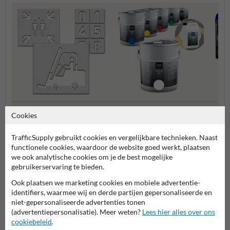
Sjablonen wegmarkering
Wegenverf
Krijtsp
Cookies
TrafficSupply gebruikt cookies en vergelijkbare technieken. Naast
Wegmarkering doe-het-zelf
functionele cookies, waardoor de website goed werkt, plaatsen
we ook analytische cookies om je de best mogelijke
gebruikerservaring te bieden.
Ook plaatsen we marketing cookies en mobiele advertentie-
identifiers, waarmee wij en derde partijen gepersonaliseerde en
niet-gepersonaliseerde advertenties tonen
(advertentiepersonalisatie). Meer weten?
Lees hier alles over ons
cookiebeleid
.