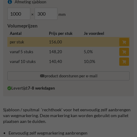
Afmeting sjabloon
×
mm
Volumeprijzen
Aantal
Prijs per stuk
Je voordeel
per stuk
156,00
vanaf 5 stuks
148,20
5,0
%
vanaf 10 stuks
140,40
10,0
%
product doorsturen per e-mail
Levertijd:
7-8 werkdagen
Sjabloon / spuitmal ‘rechthoek’ voor het eenvoudig zelf aanbrengen
van wegmarkering. Deze markering kan worden gebruikt om pallet
plaatsen aan te duiden.
Eenvoudig zelf wegmarkering aanbrengen