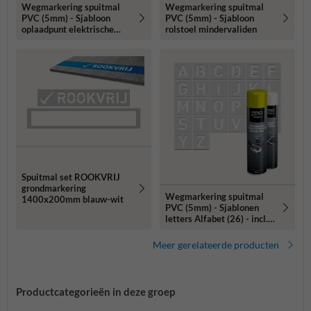
Wegmarkering spuitmal
Wegmarkering spuitmal
PVC (5mm) - Sjabloon
PVC (5mm) - Sjabloon
oplaadpunt elektrische
rolstoel mindervaliden
auto
Spuitmal set ROOKVRIJ
grondmarkering
Wegmarkering spuitmal
1400x200mm blauw-wit
PVC (5mm) - Sjablonen
letters Alfabet (26) - incl.
2x markeringsverf
wit/geel
Meer gerelateerde producten
Productcategorieën in deze groep