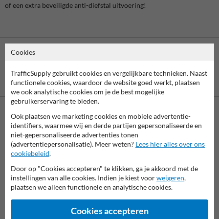
of een extra beveiligde anti-diefstal uitvoering!
Cookies
TrafficSupply gebruikt cookies en vergelijkbare technieken. Naast
Betaling achteraf
functionele cookies, waardoor de website goed werkt, plaatsen
is mogelijk
we ook analytische cookies om je de best mogelijke
gebruikerservaring te bieden.
Ook plaatsen we marketing cookies en mobiele advertentie-
Neem contact op met onze productspecialist Igor!
identifiers, waarmee wij en derde partijen gepersonaliseerde en
We zijn vandaag tot 17.00 telefonisch bereikbaar voor
niet-gepersonaliseerde advertenties tonen
al je vragen over onze producten en diensten.
(advertentiepersonalisatie). Meer weten?
Lees hier alles over ons
cookiebeleid
.
038-7920070
bereikbaar tot 17.00
Door op "Cookies accepteren" te klikken, ga je akkoord met de
instellingen van alle cookies. Indien je kiest voor
weigeren
,
Chat met ons
online
plaatsen we alleen functionele en analytische cookies.
info@trafficsupply.nl
Cookies accepteren