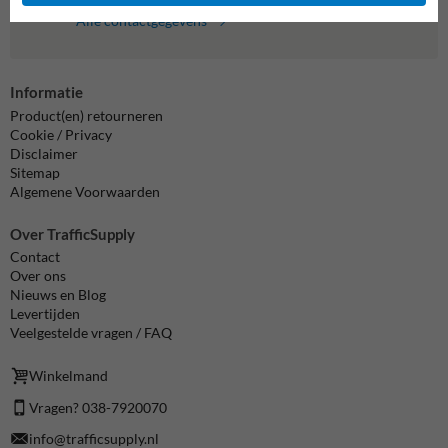
Alle contactgegevens
Informatie
Product(en) retourneren
Cookie / Privacy
Disclaimer
Sitemap
Algemene Voorwaarden
Over TrafficSupply
Contact
Over ons
Nieuws en Blog
Levertijden
Veelgestelde vragen / FAQ
Winkelmand
Vragen? 038-7920070
info@trafficsupply.nl