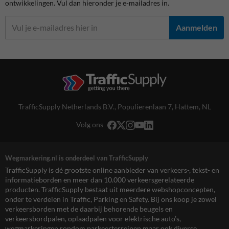
ontwikkelingen. Vul dan hieronder je e-mailadres in.
Aanmelden
TrafficSupply Netherlands B.V.,
Populierenlaan 7
,
Hattem, NL
Volg ons
Wegmarkering.nl is onderdeel van TrafficSupply
TrafficSupply is dé grootste online aanbieder van verkeers-, tekst- en
informatieborden en meer dan 10.000 verkeersgerelateerde
producten. TrafficSupply bestaat uit meerdere webshopconcepten,
onder te verdelen in Traffic, Parking en Safety. Bij ons koop je zowel
verkeersborden met de daarbij behorende beugels en
verkeersbordpalen, oplaadpalen voor elektrische auto’s,
wegmarkeringen rondom parkeerterreinen maar ook diverse