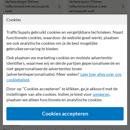
Verkeerskegel 500mm
Verkeerspion 750mm
reflecterend met verzwaarde
reflecterend klasse 1 met
voet
verzwaarde voet
Cookies
TrafficSupply gebruikt cookies en vergelijkbare technieken. Naast
functionele cookies, waardoor de website goed werkt, plaatsen
we ook analytische cookies om je de best mogelijke
gebruikerservaring te bieden.
Ook plaatsen we marketing cookies en mobiele advertentie-
identifiers, waarmee wij en derde partijen gepersonaliseerde en
niet-gepersonaliseerde advertenties tonen
Bouwhek voet kunststof - 25kg
(advertentiepersonalisatie). Meer weten?
Lees hier alles over ons
cookiebeleid
.
Door op "Cookies accepteren" te klikken, ga je akkoord met de
instellingen van alle cookies. Indien je kiest voor
weigeren
,
Aanwijsborden
plaatsen we alleen functionele en analytische cookies.
Informatie: Aanwijsborden
Cookies accepteren
Aanwijsborden voor het markeren van ondergrondse pijpleidingen
en kabels