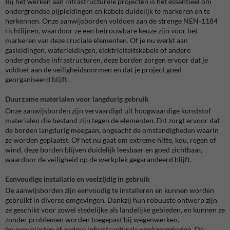
Bij het werken aan infrastructurele projecten is het essentieel om
ondergrondse pijpleidingen en kabels duidelijk te markeren en te
herkennen. Onze aanwijsborden voldoen aan de strenge NEN-1184
richtlijnen, waardoor ze een betrouwbare keuze zijn voor het
markeren van deze cruciale elementen. Of je nu werkt aan
gasleidingen, waterleidingen, elektriciteitskabels of andere
ondergrondse infrastructuren, deze borden zorgen ervoor dat je
voldoet aan de veiligheidsnormen en dat je project goed
georganiseerd blijft.
Duurzame materialen voor langdurig gebruik
Onze aanwijsborden zijn vervaardigd uit hoogwaardige kunststof
materialen die bestand zijn tegen de elementen. Dit zorgt ervoor dat
de borden langdurig meegaan, ongeacht de omstandigheden waarin
ze worden geplaatst. Of het nu gaat om extreme hitte, kou, regen of
wind, deze borden blijven duidelijk leesbaar en goed zichtbaar,
waardoor de veiligheid op de werkplek gegarandeerd blijft.
Eenvoudige installatie en veelzijdig in gebruik
De aanwijsborden zijn eenvoudig te installeren en kunnen worden
gebruikt in diverse omgevingen. Dankzij hun robuuste ontwerp zijn
ze geschikt voor zowel stedelijke als landelijke gebieden, en kunnen ze
zonder problemen worden toegepast bij wegenwerken,
bouwprojecten of andere infrastructurele werkzaamheden. De