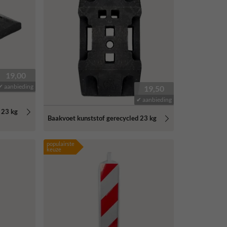
19,00
✔ aanbieding
19,50
✔ aanbieding
 23 kg
Baakvoet kunststof gerecycled 23 kg
populairste
keuze