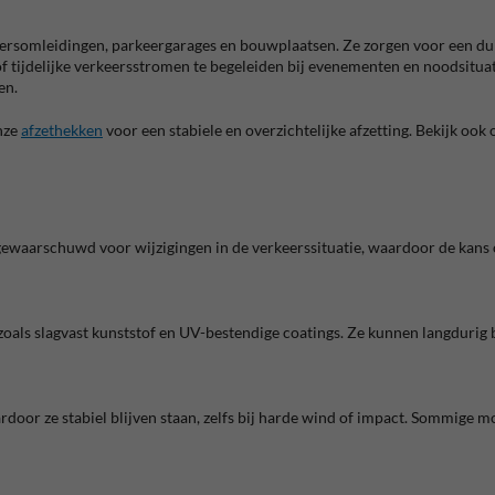
somleidingen, parkeergarages en bouwplaatsen. Ze zorgen voor een duide
f tijdelijke verkeersstromen te begeleiden bij evenementen en noodsitua
en.
nze
afzethekken
voor een stabiele en overzichtelijke afzetting. Bekijk ook
gewaarschuwd voor wijzigingen in de verkeerssituatie, waardoor de kans
oals slagvast kunststof en UV-bestendige coatings. Ze kunnen langdurig bu
rdoor ze stabiel blijven staan, zelfs bij harde wind of impact. Sommig