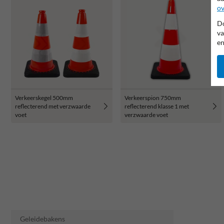
ov
Do
va
en
Verkeerskegel 500mm
Verkeerspion 750mm
reflecterend met verzwaarde
reflecterend klasse 1 met
voet
verzwaarde voet
Geleidebakens