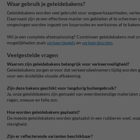
Waar gebruik je geleidebakens?
Geleidebakens worden veel gebruikt voor wegwerkzaamheden, verkeer
Daarnaast zijn ze een effectieve manier om gebieden af te schermen o
omgevingen worden ingezet om looproutes en werkzones af te baken
Wil je een complete afzetoplossing? Combineer geleidebakens met o
mogelijkheden zoals
verkeerskegels
en
verkeersborden
.
Veelgestelde vragen
Waarom zijn geleidebakens belangrijk voor verkeersveiligheid?
Geleidebakens zorgen ervoor dat verkeersdeelnemers tijdig worden 
voor een duidelijke visuele afbakening.
Zijn deze bakens geschikt voor langdurig buitengebruik?
Ja, onze geleidebakens zijn gemaakt van weersbestendige materialen z
regen, sneeuw en felle zon.
Hoe worden geleidebakens geplaatst?
De meeste geleidebakens worden geplaatst in een rubberen voet, waa
stevigheid.
Zijn er reflecterende varianten beschikbaar?