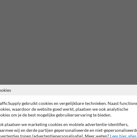
ookies
afficSupply gebruikt cookies en vergelijkbare technieken. Naast function
okies, waardoor de website goed werkt, plaatsen we ook analytische
okies om je de best mogelijke gebruikerservaring te bieden.
Of zocht je dit?
k plaatsen we marketing cookies en mobiele advertentie-identifiers,
armee wij en derde partijen gepersonaliseerde en niet-gepersonaliseerd
vertenties tonen (advertentiepersonalisatie). Meer weten?
Lees hier alles