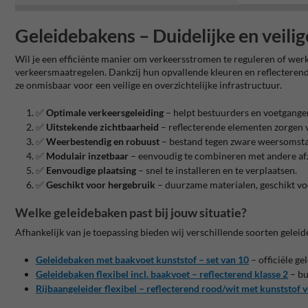
Geleidebakens – Duidelijke en veili
Wil je een efficiënte manier om verkeersstromen te reguleren of we
verkeersmaatregelen. Dankzij hun opvallende kleuren en reflecterend
ze onmisbaar voor een veilige en overzichtelijke infrastructuur.
✅
Optimale verkeersgeleiding
– helpt bestuurders en voetgangers
✅
Uitstekende zichtbaarheid
– reflecterende elementen zorgen v
✅
Weerbestendig en robuust
– bestand tegen zware weersomsta
✅
Modulair inzetbaar
– eenvoudig te combineren met andere af
✅
Eenvoudige plaatsing
– snel te installeren en te verplaatsen.
✅
Geschikt voor hergebruik
– duurzame materialen, geschikt vo
Welke geleidebaken past bij jouw situatie?
Afhankelijk van je toepassing bieden wij verschillende soorten gelei
Geleidebaken met baakvoet kunststof – set van 10
– officiële g
Geleidebaken flexibel incl. baakvoet – reflecterend klasse 2
– bu
Rijbaangeleider flexibel – reflecterend rood/wit met kunststof 