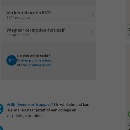
Verkeersborden RVV
1374 producten
Wegmarkering doe-het-zelf
268 producten
Net niet wat je zoekt?
TIP!
Ontwerp online je bord
of
lever je ontwerp aan!
Vrijblijvende prijsopgave?
De winkelmand kan
je e-mailen naar jezelf of een collega en
verplicht je tot niets!