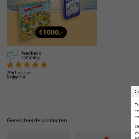
7061
reviews
Rating
9.4
C
Tr
co
co
Gerelateerde producten
Oo
wa
ad