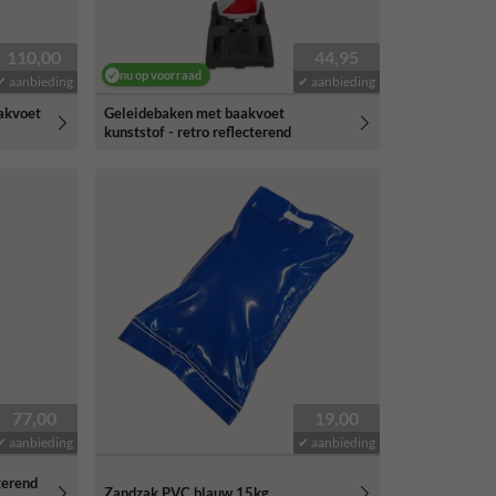
110,00
44,95
nu op voorraad
✔ aanbieding
✔ aanbieding
akvoet
Geleidebaken met baakvoet
kunststof - retro reflecterend
77,00
19,00
✔ aanbieding
✔ aanbieding
terend
Zandzak PVC blauw 15kg