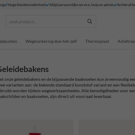
ing
Hoge klanttevredenheid
Altijd persoonlijke service, hulp en advies
Achteraf be
zoek product...
adpunten
Wegmarkering doe-het-zelf
Thermoplast
Asfaltrep
eleidebakens
t onze geleidebakens en de bijpassende baakvoeten kun je eenvoudig een
ee varianten aan: de bekende standaard kunststof variant en een flexibele
bruikt worden tijdens wegwerkzaamheden. Alle benodigdheden voor een tij
akschilden en baakvoeten, zijn direct uit voorraad leverbaar.