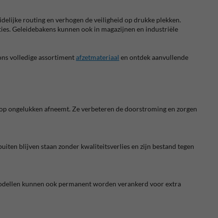
lijke routing en verhogen de veiligheid op drukke plekken.
ties. Geleidebakens kunnen ook in magazijnen en industriële
 ons volledige assortiment
afzetmateriaal
en ontdek aanvullende
 op ongelukken afneemt. Ze verbeteren de doorstroming en zorgen
iten blijven staan zonder kwaliteitsverlies en zijn bestand tegen
e modellen kunnen ook permanent worden verankerd voor extra