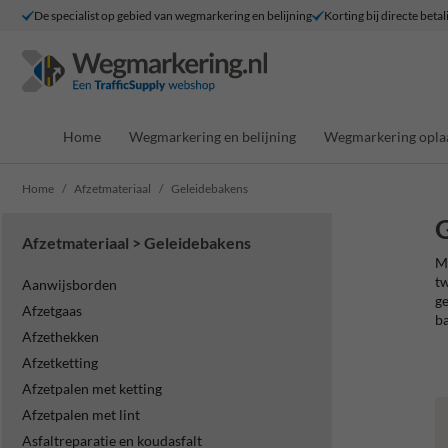
De specialist op gebied van wegmarkering en belijning
Korting bij directe betal
Home
Wegmarkering en belijning
Wegmarkering opla
Home
Afzetmateriaal
Geleidebakens
G
Afzetmateriaal > Geleidebakens
Me
tw
Aanwijsborden
ge
Afzetgaas
ba
Afzethekken
Afzetketting
Afzetpalen met ketting
Afzetpalen met lint
Asfaltreparatie en koudasfalt