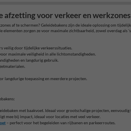
ge afzetting voor verkeer en werkzones
rkzones af te schermen?
Geleidebakens
zijn de ideale oplossing om tijdel
e elementen zorgen ze voor maximale zichtbaarheid, zowel overdag als ’s
 veilig door tijdelijke verkeerssituaties.
oor maximale veiligheid in alle lichtomstandigheden.
ndigheden en langdurig gebruik.
zetmaterialen.
or langdurige toepassing en meerdere projecten.
debakens:
eleidebaken met baakvoet. Ideaal voor grootschalige projecten, eenvoudig 
igt mee bij impact, ideaal voor locaties met veel verkeer.
voet
– perfect voor het begeleiden van rijbanen en parkeerroutes.