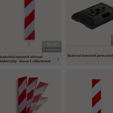
34,00
✔ aanbieding
Baakvoet kunststof gerecycled
Baakschild kunststof wit/rood
dubbelzijdig - klasse 2 reflecterend