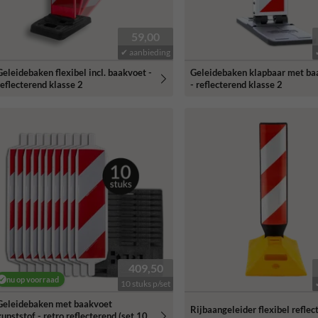
59,00
✔ aanbieding
Geleidebaken flexibel incl. baakvoet -
Geleidebaken klapbaar met ba
reflecterend klasse 2
- reflecterend klasse 2
409,50
nu op voorraad
10 stuks p/set
Geleidebaken met baakvoet
Rijbaangeleider flexibel reflec
kunststof - retro reflecterend (set 10