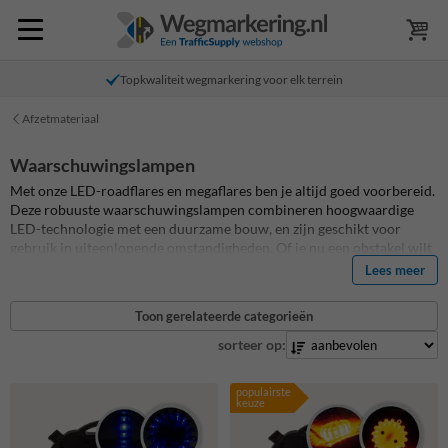
Topkwaliteit wegmarkering voor elk terrein
Afzetmateriaal
Waarschuwingslampen
Met onze LED-roadflares en megaflares ben je altijd goed voorbereid.
Deze robuuste waarschuwingslampen combineren hoogwaardige
LED-technologie met een duurzame bouw, en zijn geschikt voor
gebruik in uiteenlopende omstandigheden. Of je nu een obstakel wilt
markeren, pech hebt onderweg of tijdelijke verkeerssignalisatie nodig
Lees meer
hebt, deze lampen bieden maximale zichtbaarheid en veelzijdigheid.
Leverbaar in opvallend oranje en blauw, en verkrijgbaar als complete
Toon gerelateerde categorieën
set of per stuk.
sorteer op:
populairste
keuze