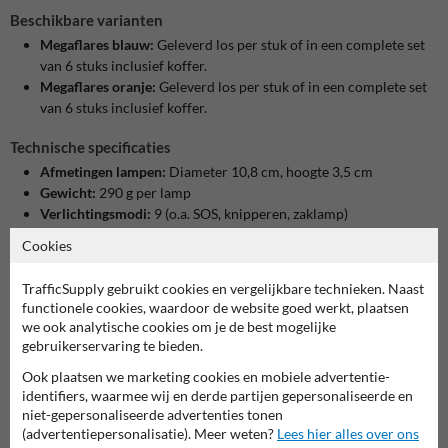
Beschikbare varianten
Megaflares blauw:
Geleverd los per stuk of in een complete set
van 6 stuks inclusief koffer.
Megaflares oranje:
Geleverd los per stuk of in een complete set
van 6 stuks inclusief koffer.
Technische specificaties
Afmetingen lampen:
Diameter 10,8 cm, hoogte 3,5 cm
Gewicht:
290 g per lamp
Verlichtingsmodi:
9 (o.a. SOS, knipperen, zaklamp)
Materiaal:
Kunststof (PC, TPE)
Cookies
Waterdicht:
Tot 1/2 mijl diepte, drijvend vermogen
Oplaadmogelijkheden:
USB-adapter en auto sigarettenaansteker
TrafficSupply gebruikt cookies en vergelijkbare technieken. Naast
functionele cookies, waardoor de website goed werkt, plaatsen
Veelgestelde vragen over de roadflare waarschuwingslampen
we ook analytische cookies om je de best mogelijke
gebruikerservaring te bieden.
1. Kan ik de lampen ook los kopen?
Ook plaatsen we marketing cookies en mobiele advertentie-
Ja, de megaflares zijn zowel per stuk als in complete sets verkrijgbaar.
identifiers, waarmee wij en derde partijen gepersonaliseerde en
niet-gepersonaliseerde advertenties tonen
2. Zijn de lampen geschikt voor alle weersomstandigheden?
(advertentiepersonalisatie). Meer weten?
Lees hier alles over ons
Absoluut. Ze zijn waterdicht en bestand tegen extreme temperaturen.