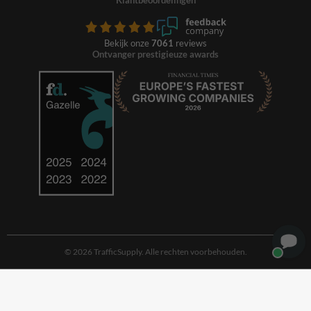
Klantbeoordelingen
Bekijk onze
7061
reviews
Ontvanger prestigieuze awards
© 2026 TrafficSupply. Alle rechten voorbehouden.