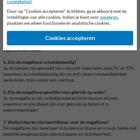
cookiebeleid
.
3. Hoe lang gaat de batterij mee?
Door op "Cookies accepteren" te klikken, ga je akkoord met de
De batterijduur varieert per modus, tot wel 60 uur bij knipperen op
instellingen van alle cookies. Indien je kiest voor
weigeren
,
lage intensiteit.
plaatsen we alleen functionele en analytische cookies.
4. Hoe worden de megaflares opgeladen?
Cookies accepteren
De megaflares kunnen eenvoudig tegelijkertijd worden opgeladen in
de meegeleverde koffer via een USB-adapter of auto
sigarettenaansteker.
5. Zijn de megaflares schokbestendig?
Ja, de lampen zijn gemaakt van robuuste materialen zoals PC en TPE,
waardoor ze schokbestendig zijn en zelfs zware omstandigheden
aankunnen, zoals onder een voertuig.
6. Zijn de megaflares geschikt voor gebruik op water?
Ja, de megaflares zijn volledig waterdicht en kunnen drijven,
waardoor ze ook ideaal zijn voor gebruik op boten of in
wateromgevingen.
7. Welke kleuren zijn beschikbaar voor de megaflares?
De megaflares zijn leverbaar in de kleuren blauw en oranje, beide met
dezelfde hoogwaardige eigenschappen en zichtbaarheid.