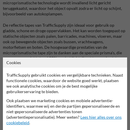
microprismatische technologie wordt invallend licht gericht
teruggekaatst, waardoor het object opvalt zodra er licht op schijnt,
bijvoorbeeld van autokoplampen.
De reflectie tapes van TrafficSupply zijn ideaal voor gebruik op
gladde, schone en droge oppervlakken. Het kan worden toegepast op
statische objecten zoals palen, barricades, machines, vloeren, maar
ook op bewegende objecten zoals bussen, vrachtwagens,
motorfietsen en boten. De hoogwaardige prestaties van de
microprismatische tape zijn te danken aan de speciale prisma's, die
ervoor zorgen dat tot wel 80% van het licht direct teruggekaatst
Cookies
wordt naar de bron. Dit maakt het tot een zeer effectieve
reflecterende tape met een lange levensduur.
TrafficSupply gebruikt cookies en vergelijkbare technieken. Naast
functionele cookies, waardoor de website goed werkt, plaatsen
we ook analytische cookies om je de best mogelijke
gebruikerservaring te bieden.
Ook plaatsen we marketing cookies en mobiele advertentie-
identifiers, waarmee wij en derde partijen gepersonaliseerde en
niet-gepersonaliseerde advertenties tonen
(advertentiepersonalisatie). Meer weten?
Lees hier alles over ons
cookiebeleid
.