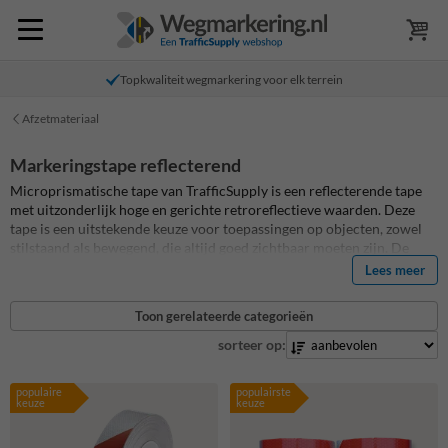
Topkwaliteit wegmarkering voor elk terrein
Afzetmateriaal
Markeringstape reflecterend
Microprismatische tape van TrafficSupply is een reflecterende tape
met uitzonderlijk hoge en gerichte retroreflectieve waarden. Deze
tape is een uitstekende keuze voor toepassingen op objecten, zowel
stilstaand als bewegend, die altijd goed zichtbaar moeten zijn. De
microprismatische technologie zorgt ervoor dat licht effectief wordt
Lees meer
teruggekaatst, wat bijdraagt aan verhoogde veiligheid en
zichtbaarheid.
Toon gerelateerde categorieën
sorteer op:
populaire
populairste
keuze
keuze