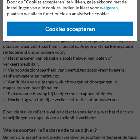
Door op "Cookies accepteren" te klikken, ga je akkoord met de
instellingen van alle cookies. Indien je kiest voor
weigeren
,
plaatsen we alleen functionele en analytische cookies.
Cookies accepteren
Waarvoor gebruik je reflecterende markeringstape?
Reflecterende tapes worden ingezet om de veiligheid te verhogen op
plaatsen waar zichtbaarheid cruciaal is. Je gebruikt
markeringstape
reflecterend
onder andere voor:
✅ Het markeren van obstakels zoals hekwerken, palen of
verkeersmeubilair.
✅ Verhoogde zichtbaarheid van voertuigen zoals vrachtwagens,
aanhangwagens en heftrucks.
✅ Aanduiden van uitgangen, vluchtwegen of doorgangen in
magazijnen en bedrijfshallen.
✅ Extra waarschuwing bij laadperrons, trappen of docks.
✅ Markering van tijdelijke verkeerssituaties of bouwwerven.
Door de sterke reflectie vallen objecten sneller op, wat het risico op
aanrijdingen en ongelukken aanzienlijk verkleint.
Welke soorten reflecterende tape zijn er?
Binnen ons assortiment bieden we diverse soorten reflecterende tape